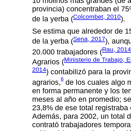
10 molinos más grandes (de a
provincia) concentraban el 75
Colcombet, 2010
de la yerba (
).
Se estima que alrededor de 1
Sena, 2017
de la yerba (
), aunq
Rau, 201
20.000 trabajadores (
Ministerio de Trabajo, 
Agrarios (
2014
) contabilizó para la prov
6
agrarios,
de los cuales algo 
en forma permanente y los te
meses al año en promedio; se
23,8% de ese total registraba 
Además, para 2002, un total 
contrató trabajadores tempora