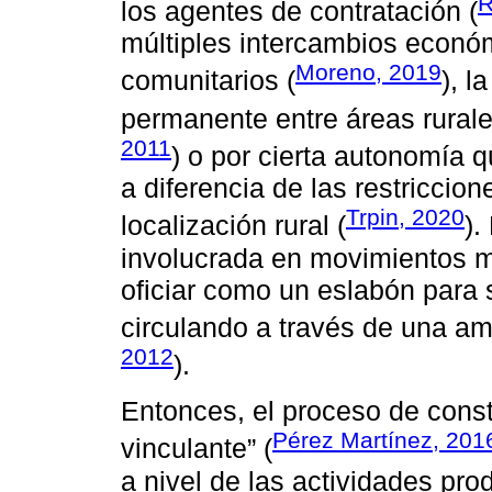
R
los agentes de contratación (
múltiples intercambios económ
Moreno, 2019
comunitarios (
), l
permanente entre áreas rurale
2011
) o por cierta autonomía 
a diferencia de las restriccio
Trpin, 2020
localización rural (
).
involucrada en movimientos m
oficiar como un eslabón para 
circulando a través de una ampl
2012
).
Entonces, el proceso de constr
Pérez Martínez, 201
vinculante” (
a nivel de las actividades pro