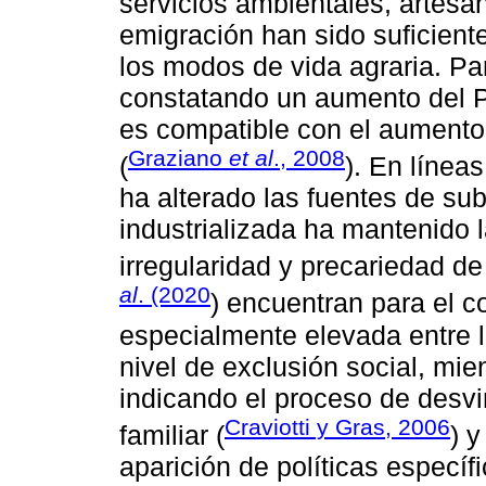
servicios ambientales, artesan
emigración han sido suficient
los modos de vida agraria. Pa
constatando un aumento del P
es compatible con el aumento 
Graziano
et al
., 2008
(
). En línea
ha alterado las fuentes de subs
industrializada ha mantenido 
irregularidad y precariedad d
al
. (2020
) encuentran para el c
especialmente elevada entre l
nivel de exclusión social, mie
indicando el proceso de desvi
Craviotti y Gras, 2006
familiar (
) y
aparición de políticas específi