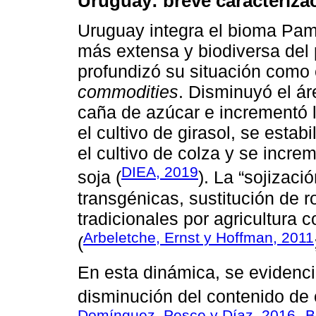
Uruguay: breve caracteriza
Uruguay integra el bioma Pamp
más extensa y biodiversa del 
profundizó su situación como
commodities
. Disminuyó el ár
caña de azúcar e incrementó 
el cultivo de girasol, se estab
el cultivo de colza y se incr
DIEA, 2019
soja (
). La “sojizaci
transgénicas, sustitución de 
tradicionales por agricultura 
Arbeletche, Ernst y Hoffman, 2011
(
En esta dinámica, se evidenc
disminución del contenido de 
Domínguez, Pesce y Díaz, 2016
B