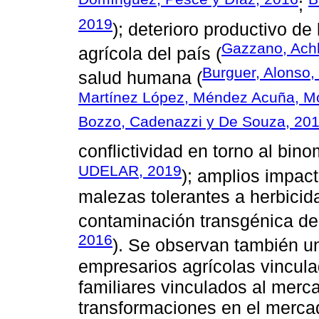
;
2019
); deterioro productivo de
Gazzano, Achk
agrícola del país (
Burguer, Alonso,
salud humana (
Martínez López, Méndez Acuña, Mo
Bozzo, Cadenazzi y De Souza, 20
conflictividad en torno al bin
UDELAR, 2019
); amplios impact
malezas tolerantes a herbicida
contaminación transgénica de 
2016
). Se observan también u
empresarios agrícolas vincula
familiares vinculados al merc
transformaciones en el merca