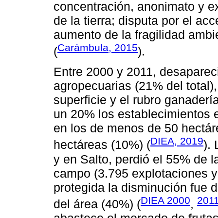
concentración, anonimato y ex
de la tierra; disputa por el ac
aumento de la fragilidad ambi
Carámbula, 2015
(
).
Entre 2000 y 2011, desaparec
agropecuarias (21% del total)
superficie y el rubro ganaderí
un 20% los establecimientos 
en los de menos de 50 hectár
DIEA, 2019
hectáreas (10%) (
).
y en Salto, perdió el 55% de l
campo (3.795 explotaciones y 
protegida la disminución fue 
DIEA 2000
201
del área (40%) (
,
abastece el mercado de fruta