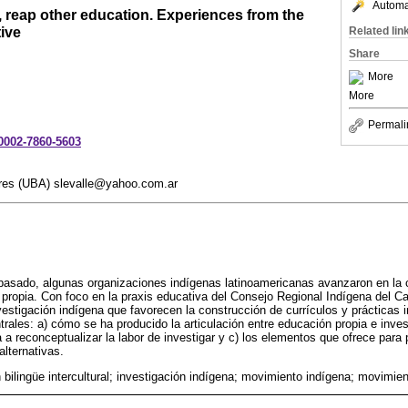
Automat
 reap other education. Experiences from the
ive
Related lin
Share
More
More
Permali
-0002-7860-5603
res (UBA) slevalle@yahoo.com.ar
pasado, algunas organizaciones indígenas latinoamericanas avanzaron en la 
propia. Con foco en la praxis educativa del Consejo Regional Indígena del Ca
estigación indígena que favorecen la construcción de currículos y prácticas i
trales: a) cómo se ha producido la articulación entre educación propia e inves
a a reconceptualizar la labor de investigar y c) los elementos que ofrece para 
alternativas.
 bilingüe intercultural; investigación indígena; movimiento indígena; movimie