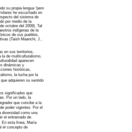
do su propia lengua “pero
imilares he escuchado en
especto del sistema de
do por medio de la
de octubre del 2009). Tal
estros indígenas de la
ónicos de sus pueblos,
tivas (Taish Maanchi, J.,
s en sus territorios,
 la de multiculturalismo,
culturalidad aparecen
es dinámicas y
ciones históricas,
talismo, la lucha por la
) que adquieren su sentido
os significados que
as. Por un lado, la
tegrador que concibe a la
 de poder vigentes. Por el
la diversidad como una
uir el entramado de
. En esta línea, María
al el concepto de