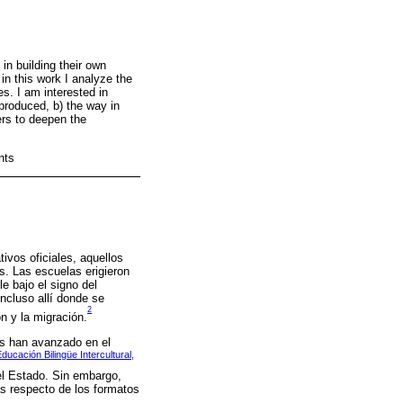
in building their own
in this work I analyze the
es. I am interested in
produced, b) the way in
fers to deepen the
nts
vos oficiales, aquellos
s. Las escuelas erigieron
le bajo el signo del
incluso allí donde se
2
n y la migración.
as han avanzado en el
ucación Bilingüe Intercultural,
el Estado. Sin embargo,
s respecto de los formatos