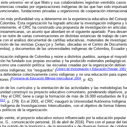
de este universo -en el que Mato y sus colaboradores registran veintidós caso
eriencias creadas por organizaciones indígenas de las que han sido impulsa
vencionales, fundaciones privadas u organismos de cooperación internacional
con más profundidad voy a detenerme en la experiencia educativa del Consej
olombia. Esta organización ha logrado articular la investigación indígena y l
ntemente, el CRIC ha construido una propuesta de investigación en articulac
tinoamericanas, un asunto que abordaré en el siguiente apartado. Para desarro
e se nutre de varias conversaciones en distintas estancias de trabajo de cam
con el análisis documental de cartillas educativas, materiales de investigaci
visión de las revistas
Ҫxayu’ҫe
y
Señas
, ubicadas en el Centro de Document
ombia), y documentos de las universidades indígenas de Colombia, Ecuador 
nización indígena de Colombia y reúne a distintos pueblos, aunque el mayorit
ión ha fundado sus propias escuelas y ha producido materiales pedagógicos 
como una cuestión política: las escuelas creadas por la organización debían se
Centro de Investigación y Educación Popular, 1981
torios indígenas, los “resguardos” (
ra defenderse colectivamente como indígenas y no una educación para supera
Programa de Educación Bilingüe Intercultural, 2004
tores (
, p. 42).
ón de los currículos y la orientación de las actividades y las metodologías fu
nidad construyó su proyecto educativo comunitario, ponderando objetivos, p
. Hoy el CRIC tiene a cargo la formación de más de 16.000 estudiantes de 9
2013
, p. 179). En el 2001, el CRIC inauguró la Universidad Autónoma Indígena I
Indígena de Investigaciones Interculturales, con el objetivo de formar lídere
 políticos de la organización.
lo veinte, el proyecto educativo estuvo influenciado por la educación popular
s, G., comunicación personal, 16 de abril de 2016). Pero con el pasar del t
e ha nutrido de la lingüística, de la etnografía y de diversas formas de cola