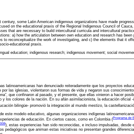
st century, some Latin American indigenous organizations have made progress 
used on the educational praxis of the Regional Indigenous Council of Cauca, 
es that are necessary to build intercultural curricula and intercultural practic
estions: a) how the articulation between own education and research has been 
ces to reconceptualize the work of investigating, and c) the elements that it of
 socio-educational praxis.
bilingual education; indigenous research; indigenous movement; social moveme
as latinoamericanas han denunciado reiteradamente que los proyectos educati
 por las iglesias, violentaron sus formas de vida y negaron sus conocimiento
gena”, que confinaron al pasado, y el presente, que ellas vinieron a hacer posib
to y los colores de la nación. En su afán asimilacionista, la educación oficial -
ucación bilingüe- promovió la integración al mundo mestizo, la castellanizació
a de este modelo educativo, algunas organizaciones indígenas latinoamerican
Programa de Ed
experiencias de educación. En ciertos casos, como en Colombia (
2008
), estas experiencias han sido reconocidas, e incluso impulsadas, desde 
os pedagógicos que animan estas iniciativas no presentan grandes diferencia
es.