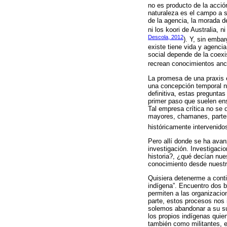
no es producto de la acció
naturaleza es el campo a s
de la agencia, la morada d
ni los koori de Australia, 
Descola, 2012
). Y, sin emba
existe tiene vida y agenci
social depende de la coexis
recrean conocimientos ance
La promesa de una praxis 
una concepción temporal no 
definitiva, estas preguntas
primer paso que suelen ens
Tal empresa crítica no se d
mayores, chamanes, partera
históricamente intervenidos
Pero allí donde se ha avanz
investigación. Investigaci
historia?, ¿qué decían nu
conocimiento desde nuestr
Quisiera detenerme a cont
indígena”. Encuentro dos b
permiten a las organizacio
parte, estos procesos nos 
solemos abandonar a su sue
los propios indígenas qu
también como militantes, e