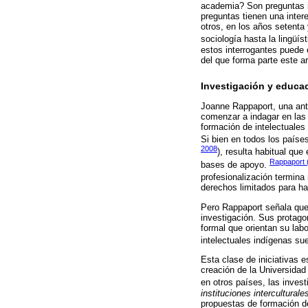
academia? Son preguntas in
preguntas tienen una inter
otros, en los años setenta
sociología hasta la lingüíst
estos interrogantes puede
del que forma parte este ar
Investigación y educa
Joanne Rappaport, una antr
comenzar a indagar en las 
formación de intelectuales
Si bien en todos los países
2008
), resulta habitual que
Rappaport 
bases de apoyo.
profesionalización termina
derechos limitados para ha
Pero Rappaport señala que 
investigación. Sus protago
formal que orientan su lab
intelectuales indígenas su
Esta clase de iniciativas 
creación de la Universida
en otros países, las inves
instituciones interculturale
propuestas de formación de