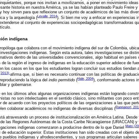
quietantes, porque nos invitan a movilizarnos, a poner en movimiento ideas
esante historia en nuestra América, ya se las habían planteado Paulo Freire y
 y hoy sirven para que reflexione un conjunto de académicos de las más diver
Levalle, 2014
ica y la arqueología (
). Si bien me voy a enfocar en experiencias i
 extenderse al conjunto de experiencias sociopedagógicas transformadoras q
tículo.
ción indígena
opóloga que colabora con el movimiento indígena del sur de Colombia, ubica 
investigaciones indígenas. Según esta autora, tales investigaciones se disti
 nativos dentro de las universidades convencionales, algo habitual en paíse
 de la región el ingreso de indígenas en la educación superior adolece de fuer
 en los casos en los que los estudiantes logran concluir sus estudios tiendan 
(2013)
afirma que, si bien es necesario continuar con las políticas de graduaci
Hale, 2004
 reproduciendo la lógica del
indio permitido
(
), conformando actores 
blar y gobernarse.
en los últimos años algunas organizaciones indígenas están logrando constr
nistas no son intelectuales en el sentido clásico, sino militantes con poco 
or de acuerdo con los proyectos políticos de las organizaciones a las que per
Rappaport, 201
elen colaborar académicos no indígenas de diversas disciplinas (
está atravesando un proceso de institucionalización en América Latina. Desde f
d de las Regiones Autónomas de la Costa Caribe Nicaragüense (URACCAN) y va
Mato (20
tigaciones indígenas comenzaron a producirse dentro de lo que Daniel
s
de educación superior. Estas instituciones han sido creadas con el objeto 
 pueblos indígenas y afrodescendientes, y sus programas articulan saberes d