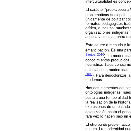
interculturalidad es conceb
El carácter “propio/popular
problemáticas sociopolític
únicamente de politizar co
formatos pedagógicos tradi
crítica, e incluso, mucha
organizaciones indígenas. 
aquella violencia contra s
Esto ocurre a menudo y lo
emancipación. Es una parad
Santos, 2010
). La modernida
conocimientos producidos 
heurística. Tales conocimi
colonial de la modernidad:
2009
). Para descolonizar l
modernas.
Hay dos elementos del pen
ontologías indígenas: nues
postula una temporalidad hi
la realización de la histor
expresiones de un pasado 
colonización hasta el genoc
rara vez lo hacen bajo un 
El otro punto problemático 
cultura. La modernidad eur