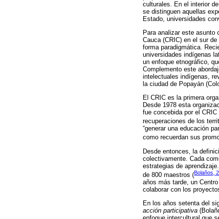
culturales. En el interior 
se distinguen aquellas exp
Estado, universidades con
Para analizar este asunto 
Cauca (CRIC) en el sur de C
forma paradigmática. Recie
universidades indígenas la
un enfoque etnográfico, qu
Complemento este abordaje 
intelectuales indígenas, re
la ciudad de Popayán (Col
El CRIC es la primera orga
Desde 1978 esta organizac
fue concebida por el CRIC 
recuperaciones de los terri
“generar una educación pa
como recuerdan sus promo
Desde entonces, la definici
colectivamente. Cada comu
estrategias de aprendizaje
Bolaños, 
de 800 maestros (
años más tarde, un Centro 
colaborar con los proyectos
En los años setenta del sig
acción participativa
(Bolaño
enfoque intercultural que s