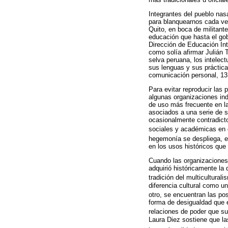
Integrantes del pueblo na
para blanquearnos cada ve
Quito, en boca de militan
educación que hasta el gob
Dirección de Educación Int
como solía afirmar Julián
selva peruana, los intele
sus lenguas y sus práctica
comunicación personal, 13
Para evitar reproducir las 
algunas organizaciones indí
de uso más frecuente en las
asociados a una serie de s
ocasionalmente contradicto
sociales y académicas en 
hegemonía se despliega, en
en los usos históricos que 
Cuando las organizaciones 
adquirió históricamente la 
tradición del multicultural
diferencia cultural como un
otro, se encuentran las po
forma de desigualdad que ex
relaciones de poder que sub
Laura Diez sostiene que la