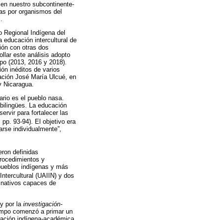
s en nuestro subcontinente-
das por organismos del
.
o Regional Indígena del
a educación intercultural de
ión con otras dos
llar este análisis adopto
po (2013, 2016 y 2018).
ón inéditos de varios
ación José María Ulcué, en
y Nicaragua.
ario es el pueblo nasa.
bilingües. La educación
rvir para fortalecer las
, pp. 93-94). El objetivo era
rse individualmente”,
eron definidas
rocedimientos y
 pueblos indígenas y más
ntercultural (UAIIN) y dos
s nativos capaces de
 y por la
investigación-
iempo comenzó a primar un
boración indígena-académica