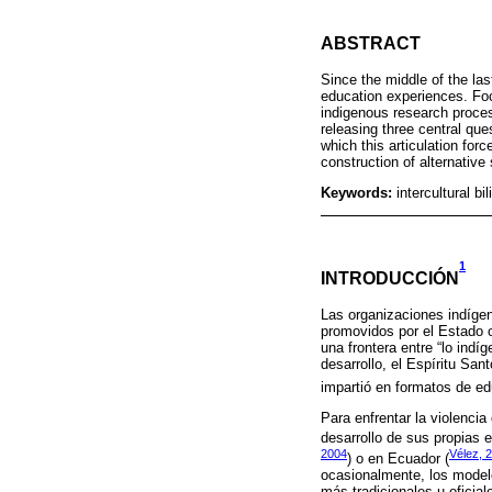
ABSTRACT
Since the middle of the la
education experiences. Foc
indigenous research process
releasing three central qu
which this articulation for
construction of alternative
Keywords:
intercultural 
1
INTRODUCCIÓN
Las organizaciones indígen
promovidos por el Estado o
una frontera entre “lo indí
desarrollo, el Espíritu San
impartió en formatos de ed
Para enfrentar la violenci
desarrollo de sus propias 
2004
Vélez, 
) o en Ecuador (
ocasionalmente, los model
más tradicionales u oficial