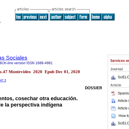
as Sociales
Services 
8
On-line version
ISSN
1688-4981
Journal
 no.47 Montevideo 2020 Epub Dec 01, 2020
SciELO
i47.3
Article
DOSSIER
Spanis
entos, cosechar otra educación.
Article
e la perspectiva indígena
Article
How to 
SciELO