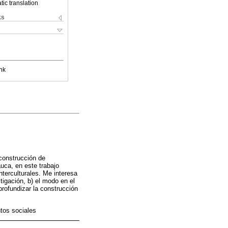
ic translation
ks
nk
construcción de
uca, en este trabajo
nterculturales. Me interesa
tigación, b) el modo en el
profundizar la construcción
ntos sociales