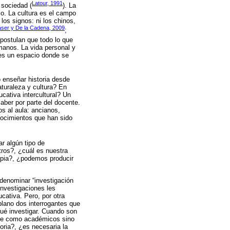
Latour, 1991
 sociedad (
). La
o. La cultura es el campo
los signos: ni los chinos,
aser y De la Cadena, 2009
;
 postulan que todo lo que
manos. La vida personal y
o es un espacio donde se
 enseñar historia desde
aturaleza y cultura? En
ucativa intercultural? Un
aber por parte del docente.
os al aula: ancianos,
nocimientos que han sido
ar algún tipo de
tros?, ¿cuál es nuestra
opia?, ¿podemos producir
denominar “investigación
investigaciones les
cativa. Pero, por otra
plano dos interrogantes que
qué investigar. Cuando son
nte como académicos sino
oria?, ¿es necesaria la