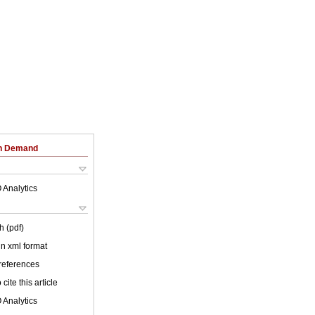
on Demand
 Analytics
h (pdf)
 in xml format
 references
cite this article
 Analytics