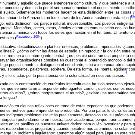
n humana y aquello que puede entenderse como cultural y que pertenece a la
er conocido y dominado por el ser humano mediante el conocimiento científic
el sujeto. Solamente los modernos hacemos esta distinción entre las cosas y 
Bl
ni los shuar de la Amazonía, ni los kichwa de los Andes sostienen esta idea (
rgo, esta distinción nos parece natural, incuestionable. Los pueblos indígenas
a propia. Montañas, peces, rocas, árboles entran en comunicación con los hu
tencia armónica con todos los seres que habitan en el territorio. El territori
Rappaport, 2004
strales (
).
educativa descolonizadora plantea, entonces, problemas impensados: ¿cómo
lineal?, ¿cómo definir las áreas de estudio sin reproducir la división entre n
 nos remiten a un interrogante central: ¿es posible construir una propuesta ed
ayar las organizaciones consiste en cuestionar el pretendido monopolio del s
irige principalmente al diálogo con el estudiante, sino a incorporar otros sujet
s, sobanderos, palabreros, etcétera. De esta forma, se intenta legitimar co
4
 y silenciados por la persistencia de la colonialidad en nuestros países.
ado en la construcción de currículos interculturales ha sido necesario ejercit
ones que se orientaron a responder interrogantes como: ¿quiénes somos noso
estros abuelos?, ¿cómo interpretamos el mundo?, ¿existe una matemática pr
a lengua?
inuación en algunas reflexiones en torno de estas experiencias que podemos 
uenos motivos para emprender este recorrido. Por una parte, lo dicho: estas 
nes indígenas problematizar -más precisamente, descolonizar- su práctica edu
interpelan profundamente en nuestra labor académica, porque traen a primer 
rte en los pasillos de nuestras universidades: para quién investigar y para 
ienes responden esas preguntas y cuando nosotros nos asumimos no solame
merge un problema inquietante: ¿tenemos algún papel para jugar en esta hist