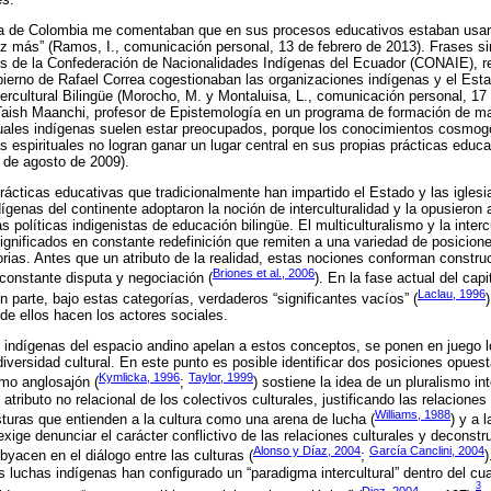
sa de Colombia me comentaban que en sus procesos educativos estaban usan
z más” (Ramos, I., comunicación personal, 13 de febrero de 2013). Frases s
tes de la Confederación de Nacionalidades Indígenas del Ecuador (CONAIE), r
ierno de Rafael Correa cogestionaban las organizaciones indígenas y el Esta
ercultural Bilingüe (Morocho, M. y Montaluisa, L., comunicación personal, 17 
 Taish Maanchi, profesor de Epistemología en un programa de formación de ma
ctuales indígenas suelen estar preocupados, porque los conocimientos cosmog
s espirituales no logran ganar un lugar central en sus propias prácticas educa
 de agosto de 2009).
prácticas educativas que tradicionalmente han impartido el Estado y las iglesia
genas del continente adoptaron la noción de interculturalidad y la opusieron a
 políticas indigenistas de educación bilingüe. El multiculturalismo y la inter
ignificados en constante redefinición que remiten a una variedad de posicion
rias. Antes que un atributo de la realidad, estas nociones conforman construc
Briones et al., 2006
constante disputa y negociación (
). En la fase actual del capi
Laclau, 1996
 parte, bajo estas categorías, verdaderos “significantes vacíos” (
de ellos hacen los actores sociales.
indígenas del espacio andino apelan a estos conceptos, se ponen en juego l
diversidad cultural. En este punto es posible identificar dos posiciones opuest
Kymlicka, 1996
Taylor, 1999
ismo anglosajón (
;
) sostiene la idea de un pluralismo in
 atributo no relacional de los colectivos culturales, justificando las relaciones
Williams, 1988
sturas que entienden a la cultura como una arena de lucha (
) y a 
ige denunciar el carácter conflictivo de las relaciones culturales y deconstr
Alonso y Díaz, 2004
García Canclini, 2004
yacen en el diálogo entre las culturas (
;
)
s luchas indígenas han configurado un “paradigma intercultural” dentro del cu
3
Diez, 2004