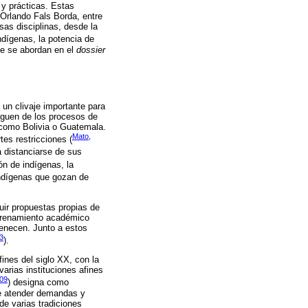
 y prácticas. Estas
 Orlando Fals Borda, entre
sas disciplinas, desde la
ndígenas, la potencia de
ue se abordan en el
dossier
un clivaje importante para
nguen de los procesos de
s como Bolivia o Guatemala.
Mato,
tes restricciones (
a distanciarse de sus
ón de indígenas, la
indígenas que gozan de
uir propuestas propias de
entrenamiento académico
tenecen. Junto a estos
3
).
ines del siglo XX, con la
rias instituciones afines
09
) designa como
de atender demandas y
e varias tradiciones