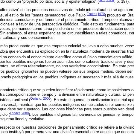
ido como un “proyecto político, social y epistemológico” (
, p. 197).
/alternativo” de los procesos educativos de índole intercultural no se agota en
Freire (1970
as, al estilo de los “temas generadores” que Paulo
) propuso en Bras
ntenidos curriculares y de fomentar el pensamiento crítico. Tampoco alcanza
cionales a favor de una perspectiva dialógica. Todo esto es fundamental par
s veces, permanece como tarea pendiente en los procesos de educación que ll
Sin embargo, si estas experiencias se circunscribieran a tales cometidos, con
us culturas y sus conocimientos.
 más preocupante es que esa empresa colonial se lleva a cabo muchas vece
oja que encuentra su explicación en la naturaleza moderna de nuestras tradi
d ha concebido al conocimiento científico como el único conocimiento válido. 
por los pueblos indígenas fueron asumidos como saberes tradicionales y de
entos, se afirma reiteradamente, no son verdadero conocimiento. En esta prem
 los pueblos ignorantes no pueden valerse por sus propios medios, deben ser 
a praxis pedagógica en los pueblos indígenas es necesario ir más allá de nues
samiento crítico que se pueden identificar rápidamente como imposiciones o
tra concepción sobre el tiempo y la división entre naturaleza y cultura. El 
Quijano, 2000
stórica unilineal (
). En este esquema, la civilización industrial ap
ia universal, mientras que los pueblos indígenas son ubicados en el comienzo 
que debe ser superado. Las opciones históricas para estos pueblos van desde
Lander, 2000
idio (
). Los pueblos indígenas latinoamericanos piensan el tiempo
esquema lineal y evolutivo.
respecto de nuestras tradiciones de pensamiento crítico se refiere a la divisió
opea instituyó por primera vez una división esencial entre aquello que conce