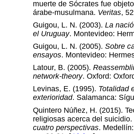
muerte de Sócrates fue objeto 
árabe-musulmana.
Veritas
, 52
Guigou, L. N. (2003).
La nación
el Uruguay
. Montevideo: Herm
Guigou, L. N. (2005).
Sobre ca
ensayos
. Montevideo: Hermes 
Latour, B. (2005).
Reassembling
network-theory
. Oxford: Oxfor
Levinas, E. (1995).
Totalidad e
exterioridad
. Salamanca: Síg
Quintero Núñez, H. (2015). Teo
religiosas acerca del suicidio
cuatro perspectivas
. Medellín