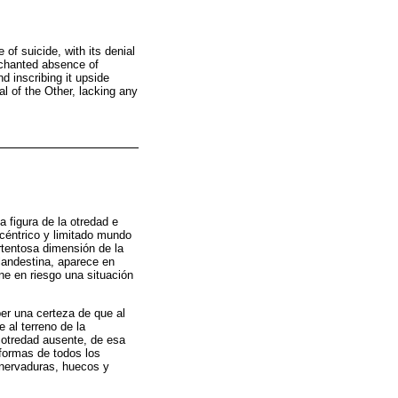
of suicide, with its denial
enchanted absence of
d inscribing it upside
al of the Other, lacking any
 figura de la otredad e
céntrico y limitado mundo
ortentosa dimensión de la
landestina, aparece en
one en riesgo una situación
er una certeza de que al
 al terreno de la
a otredad ausente, de esa
formas de todos los
 nervaduras, huecos y