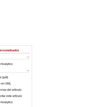
Personalizados
 Analytics
l (pdf)
lo en XML
cias del artículo
itar este artículo
 Analytics