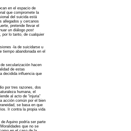
ocan en el espacio de
ional que compromete la
ional del suicida está
os allegados y cercanos
erte, pretende llevar el
inuar un diálogo
post
, por lo tanto, de cualquier
iones -la de suicidarse u
ace tiempo abandonada en el
o de secularización hacen
alidad de estas
a decidida influencia que
idio por tres razones, dos
 naturaleza humana, el
nde al acto de “injuria”
sa acción común por el bien
oraneidad, se basa en que
s. Ir contra la propia vida
de Aquino podría ser parte
 Moralidades que no se
-como en el caso de la