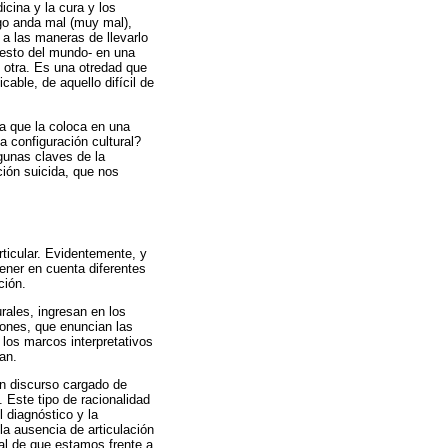
cina y la cura y los
lgo anda mal (muy mal),
 a las maneras de llevarlo
resto del mundo- en una
e otra. Es una otredad que
cable, de aquello difícil de
a que la coloca en una
a configuración cultural?
gunas claves de la
ación suicida, que nos
rticular. Evidentemente, y
ener en cuenta diferentes
ción.
rales, ingresan en los
iones, que enuncian las
 los marcos interpretativos
an.
un discurso cargado de
 Este tipo de racionalidad
l diagnóstico y la
la ausencia de articulación
al de que estamos frente a