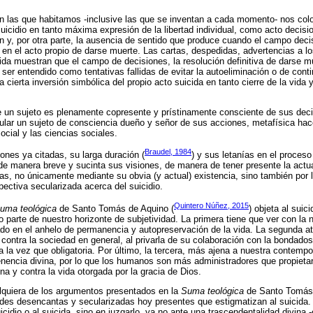
en las que habitamos -inclusive las que se inventan a cada momento- nos col
uicidio en tanto máxima expresión de la libertad individual, como acto decis
ón y, por otra parte, la ausencia de sentido que produce cuando el campo decis
n el acto propio de darse muerte. Las cartas, despedidas, advertencias a l
ida muestran que el campo de decisiones, la resolución definitiva de darse mu
 ser entendido como tentativas fallidas de evitar la autoeliminación o de cont
 cierta inversión simbólica del propio acto suicida en tanto cierre de la vida y
e un sujeto es plenamente copresente y prístinamente consciente de sus decis
stular un sujeto de consciencia dueño y señor de sus acciones, metafísica h
ocial y las ciencias sociales.
Braudel, 1984
iones ya citadas, su larga duración (
) y sus letanías en el proces
de manera breve y sucinta sus visiones, de manera de tener presente la actu
as, no únicamente mediante su obvia (y actual) existencia, sino también por l
pectiva secularizada acerca del suicidio.
Quintero Núñez, 2015
uma teológica
de Santo Tomás de Aquino (
) objeta al suic
o parte de nuestro horizonte de subjetividad. La primera tiene que ver con la
o en el anhelo de permanencia y autopreservación de la vida. La segunda atie
o contra la sociedad en general, al privarla de su colaboración con la bondado
 la vez que obligatoria. Por último, la tercera, más ajena a nuestra contemp
nencia divina, por lo que los humanos son más administradores que propietario
ina y contra la vida otorgada por la gracia de Dios.
alquiera de los argumentos presentados en la
Suma teológica
de Santo Tomás 
ades desencantas y secularizadas hoy presentes que estigmatizan al suicida.
cidio o al suicida, sino en juzgarlo, ya no ante una trascendentalidad divina 