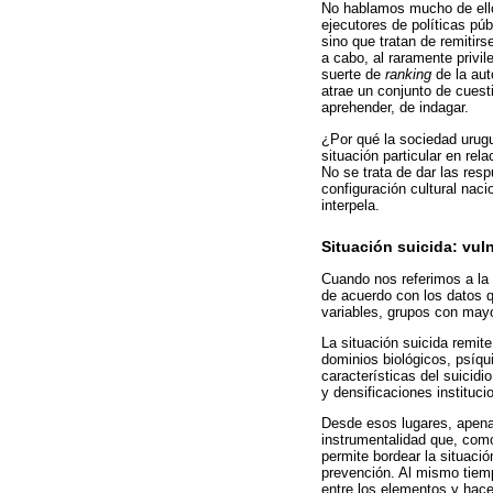
No hablamos mucho de ellos
ejecutores de políticas pú
sino que tratan de remitir
a cabo, al raramente privi
suerte de
ranking
de la aut
atrae un conjunto de cuesti
aprehender, de indagar.
¿Por qué la sociedad urugu
situación particular en rel
No se trata de dar las res
configuración cultural naci
interpela.
Situación suicida: vul
Cuando nos referimos a la 
de acuerdo con los datos q
variables, grupos con mayor
La situación suicida remit
dominios biológicos, psíqu
características del suicidi
y densificaciones instituci
Desde esos lugares, apenas
instrumentalidad que, como
permite bordear la situación
prevención. Al mismo tiempo
entre los elementos y hace