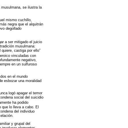
a musulmana, se ilustra la
quel mismo cuchillo,
más negra que el alquitrán
evo degollado
r a ser mitigado el juicio
a tradición musulmana:
quiere, castiga por ello”
heroico vinculadas con
profundamente negativo,
iempre en un sulfuroso
ridos en el mundo
 de esbozar una moralidad
nunca logó apagar el temor
ondena social del suicidio
lamente ha podido
que lo lleva a cabo. El
 condena del individuo
celación.
miliar y grupal del
da involucra elementos