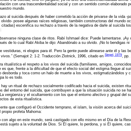
relación con una trascendentalidad social y con un sentido común elaborado po
nuestro mundo.
hazo al suicida después de haber cometido la acción de privarse de la vida -p
l olvido- posee algunas raíces religiosas, también constructoras del mundo oc
s citadas) escenifica su rechazo a través de la negativa de darle al suicida lo
:
bservarse ninguna clase de ritos. Rabí Ishmael dice: Puede lamentarse. ¡Ay d
ués de lo cual Rabí Akiba le dijo: Abandónalo a su olvido. ¡No lo bendigas ni 
 vestiduras, ni elogios para él. Pero la gente puede alinearse ante él y las 
Siegel, 1979
s vivos.” (Semajot 2: 1-2. Traducción Zlotnick, 1996, citado en
, pp.
 ritualística el respeto a los vivos del suicida (familiares, amigos, conocidos
es que, frente a la dificultad de que el efecto social del estigma llegue al su
to desborda y toca como un halo de muerte a los vivos, estigmatizándolos y c
lpa lo es todo.
hay un ritual de rechazo socialmente codificado hacia el suicida, existen ritu
s del entorno del suicida, que contribuyen a que la situación suicida no se ha
La vergüenza y el ocultamiento con los que el entorno afectivo y grupal del s
ectos de esta ritualística.
iente que configuró el Occidente temprano, el islam, la visión acerca del suic
l propio profeta Mahoma:
 con algo en este mundo, será castigado con ello mismo en el Día de la Res
stá sujeto a la voluntad de Dios. Si Él quiere, lo perdona, y si Él quiere, cast