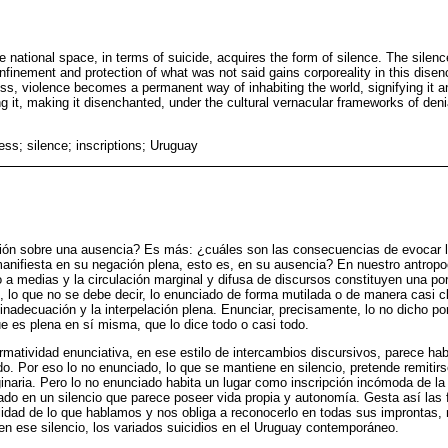
 national space, in terms of suicide, acquires the form of silence. The silence 
onfinement and protection of what was not said gains corporeality in this dis
s, violence becomes a permanent way of inhabiting the world, signifying it an
ng it, making it disenchanted, under the cultural vernacular frameworks of deni
ess; silence; inscriptions; Uruguay
ión sobre una ausencia? Es más: ¿cuáles son las consecuencias de evocar la
manifiesta en su negación plena, esto es, en su ausencia? En nuestro antropo
ho a medias y la circulación marginal y difusa de discursos constituyen una p
e, lo que no se debe decir, lo enunciado de forma mutilada o de manera casi c
 inadecuación y la interpelación plena. Enunciar, precisamente, lo no dicho p
 es plena en sí misma, que lo dice todo o casi todo.
matividad enunciativa, en ese estilo de intercambios discursivos, parece hab
o. Por eso lo no enunciado, lo que se mantiene en silencio, pretende remitirse
ginaria. Pero lo no enunciado habita un lugar como inscripción incómoda de l
do en un silencio que parece poseer vida propia y autonomía. Gesta así las 
talidad de lo que hablamos y nos obliga a reconocerlo en todas sus improntas,
 en ese silencio, los variados suicidios en el Uruguay contemporáneo.