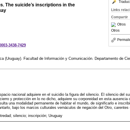
Traduc
. The suicide’s inscriptions in the
uay
Links rela
Compartir
Otros
Otros
Permali
-0003-3438-7429
ica (Uruguay). Facultad de Información y Comunicación. Departamento de C
pacio nacional adquiere en el suicidio la figura del silencio. El silencio del su
ncierro y protección en lo no dicho, adquiere su corporeidad en esta ausencia
esulta una modalidad permanente de habitar el mundo, de significarlo e inscribi
ntarlo, bajo los marcos culturales vernáculos de negación del Otro, carentes 
otredad; silencio; inscripción; Uruguay