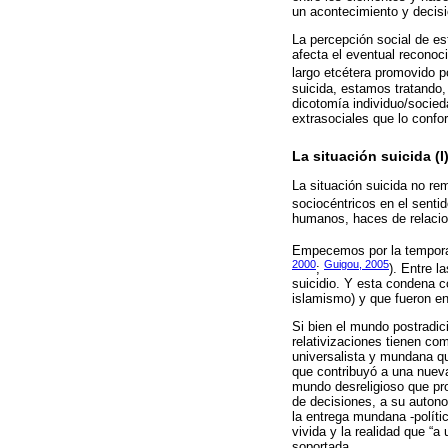
un acontecimiento y decisió
La percepción social de es
afecta el eventual reconoc
largo etcétera promovido po
suicida, estamos tratando,
dicotomía individuo/socie
extrasociales que lo confo
La situación suicida (I
La situación suicida no re
sociocéntricos en el senti
humanos, haces de relacion
Empecemos por la temporal
2000
Guigou, 2005
;
). Entre l
suicidio. Y esta condena c
islamismo) y que fueron e
Si bien el mundo postradici
relativizaciones tienen co
universalista y mundana qu
que contribuyó a una nueva
mundo desreligioso que pro
de decisiones, a su autonom
la entrega mundana -polític
vivida y la realidad que “a
soportada.