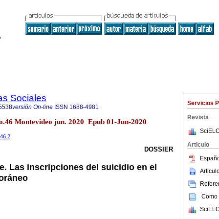
as Sociales
Servicios 
5538
versión On-line
ISSN
1688-4981
Revista
 no.46 Montevideo jun. 2020 Epub 01-Jun-2020
SciELO
i46.2
Articulo
DOSSIER
Españo
. Las inscripciones del suicidio en el
Articu
oráneo
Referen
Como c
SciELO