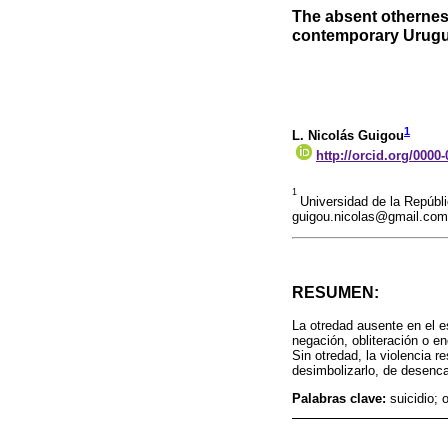
The absent otherness
contemporary Urug
1
L. Nicolás Guigou
http://orcid.org/0000
1
Universidad de la Repúbl
guigou.nicolas@gmail.com
RESUMEN:
La otredad ausente en el es
negación, obliteración o e
Sin otredad, la violencia r
desimbolizarlo, de desenca
Palabras clave:
suicidio; 