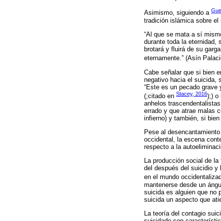
Gue
Asimismo, siguiendo a
tradición islámica sobre el
“Al que se mata a sí mismo 
durante toda la eternidad,
brotará y fluirá de su gar
eternamente.” (Asín Palaci
Cabe señalar que si bien en
negativo hacia el suicida, 
“Este es un pecado grave y 
Stacey, 2016
(;citado en
);) 
anhelos trascendentalistas
errado y que atrae malas c
infierno) y también, si bi
Pese al desencantamiento 
occidental, la escena cont
respecto a la autoeliminaci
La producción social de la
del después del suicidio y
en el mundo occidentalizad
mantenerse desde un ángulo
suicida es alguien que no p
suicida un aspecto que ati
La teoría del contagio suic
suicidado son característic