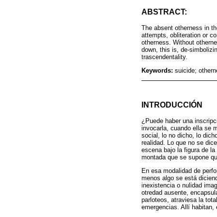
ABSTRACT:
The absent otherness in the
attempts, obliteration or c
otherness. Without othernes
down, this is, de-simbolizi
trascendentality.
Keywords:
suicide; othern
INTRODUCCIÓN
¿Puede haber una inscripc
invocarla, cuando ella se 
social, lo no dicho, lo dic
realidad. Lo que no se dic
escena bajo la figura de la
montada que se supone que
En esa modalidad de perfor
menos algo se está diciend
inexistencia o nulidad ima
otredad ausente, encapsula
parloteos, atraviesa la to
emergencias. Allí habitan,