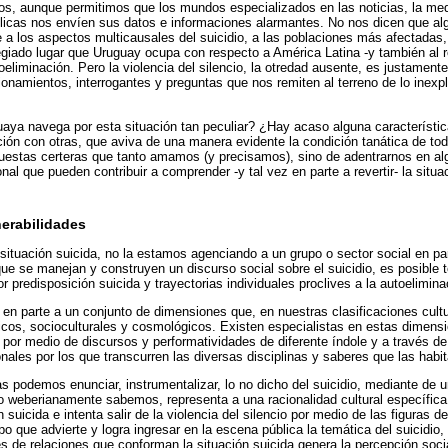
, aunque permitimos que los mundos especializados en las noticias, la medi
blicas nos envíen sus datos e informaciones alarmantes. No nos dicen que a
se a los aspectos multicausales del suicidio, a las poblaciones más afectadas,
legiado lugar que Uruguay ocupa con respecto a América Latina -y también al 
oeliminación. Pero la violencia del silencio, la otredad ausente, es justament
onamientos, interrogantes y preguntas que nos remiten al terreno de lo inexpli
aya navega por esta situación tan peculiar? ¿Hay acaso alguna característic
ación con otras, que aviva de una manera evidente la condición tanática de tod
puestas certeras que tanto amamos (y precisamos), sino de adentrarnos en al
onal que pueden contribuir a comprender -y tal vez en parte a revertir- la situ
nerabilidades
situación suicida, no la estamos agenciando a un grupo o sector social en pa
ue se manejan y construyen un discurso social sobre el suicidio, es posible t
 predisposición suicida y trayectorias individuales proclives a la autoelimina
e en parte a un conjunto de dimensiones que, en nuestras clasificaciones cultu
icos, socioculturales y cosmológicos. Existen especialistas en estas dimens
o por medio de discursos y performatividades de diferente índole y a través de
onales por los que transcurren las diversas disciplinas y saberes que las habit
 podemos enunciar, instrumentalizar, lo no dicho del suicidio, mediante de 
 weberianamente sabemos, representa a una racionalidad cultural específica.
 suicida e intenta salir de la violencia del silencio por medio de las figuras de
 que advierte y logra ingresar en la escena pública la temática del suicidio, 
s de relaciones que conforman la situación suicida genera la percepción soci