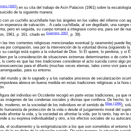
rrero (2007
) en su cita del trabajo de Asín Palacios (1961) sobre la escatologí
 suicidio de la siguiente manera:
con un cuchillo acuchillarle han los ángeles en los valles del infierno con a
 sin esperanza de salvación… A cada cuchillada, al ser degollado, una sangre 
ganta; pero en seguida, su cuerpo tornará a integrase como era, para ser de nu
Guerrero, 2007
os, 1961, p. 161, citado en
, p. 39).
 las tres corrientes religiosas mencionadas eventual (y raramente) puede llega
sea por compasión, sea por la intervención de la voluntad divina (siguiendo l
su castigo está sujeto a la voluntad de Dios. Si Él quiere, lo perdona, y si Él 
o bien por la consideración de situaciones extremas determinantes o de corte 
, lo cierto es que las tres tradiciones consideran el acto suicida como algo 
onsecuencias para el difunto (muchas veces eternas, tales como vivir para s
en amenguadas, para su entorno.
del mundo y de lo sagrado y a los variados procesos de secularización ocur
emporánea abreva en buena medida en estas tradiciones religiosas a la hora
ón.
 figura del individuo en Occidente recogió en parte estas tradiciones, ya que 
 las imágenes de las condenas sociales y divinas que conlleva. De hecho, la c
Elías (1990
o, moderno, en la sociedad de los individuos en el sentido de
), so
 humanista de protección de la vida o desde el juzgamiento moral del sujeto 
udo afrontar la vida, y la sociedad es afrontar la vida, por lo tanto, hay en la
ende a su expresa individualidad y otro, a los efectos sociales de su autocan
ida, el ocultamiento y la estigmatización a los que son sometidos el entorno fa
as de lo no dicho de la situación suicida. De esta manera, la situación suici