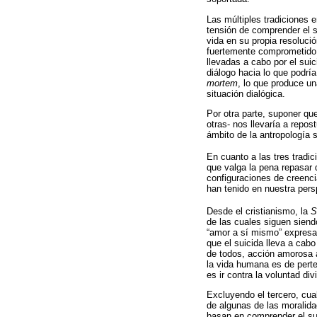
Las múltiples tradiciones 
tensión de comprender el s
vida en su propia resoluci
fuertemente comprometido e
llevadas a cabo por el suic
diálogo hacia lo que podría
mortem
, lo que produce una
situación dialógica.
Por otra parte, suponer qu
otras- nos llevaría a repo
ámbito de la antropología s
En cuanto a las tres tradic
que valga la pena repasar 
configuraciones de creenci
han tenido en nuestra pers
Desde el cristianismo, la
S
de las cuales siguen siend
“amor a sí mismo” expresad
que el suicida lleva a cab
de todos, acción amorosa a
la vida humana es de perte
es ir contra la voluntad div
Excluyendo el tercero, cu
de algunas de las moralid
basan en comprender el sui