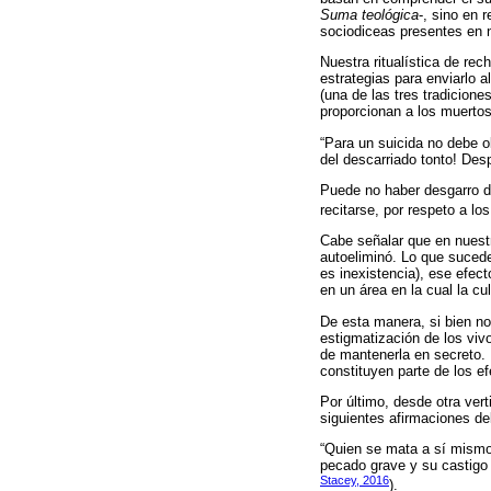
Suma teológica
-, sino en 
sociodiceas presentes en 
Nuestra ritualística de rec
estrategias para enviarlo a
(una de las tres tradicione
proporcionan a los muertos
“Para un suicida no debe o
del descarriado tonto! Desp
Puede no haber desgarro de
recitarse, por respeto a lo
Cabe señalar que en nuestra
autoeliminó. Lo que sucede 
es inexistencia), ese efec
en un área en la cual la cu
De esta manera, si bien no 
estigmatización de los vivo
de mantenerla en secreto. 
constituyen parte de los ef
Por último, desde otra vert
siguientes afirmaciones de
“Quien se mata a sí mismo
pecado grave y su castigo e
Stacey, 2016
).