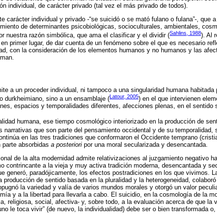
n individual, de carácter privado (tal vez el más privado de todos).
te carácter individual y privado -“se suicidó o se mató fulano o fulana”-, qu
imiento de determinantes psicobiológicas, socioculturales, ambientales, co
Sahlins, 1988
r nuestra razón simbólica, que ama el clasificar y el dividir (
). Al 
 en primer lugar, de dar cuenta de un fenómeno sobre el que es necesario refl
dad, con la consideración de los elementos humanos y no humanos y las afec
rman.
)
mite a un proceder individual, ni tampoco a una singularidad humana habitada
Latour, 2005
do durkheimiano, sino a un ensamblaje (
) en el que intervienen el
es, espacios y temporalidades diferentes, afecciones plenas, en el sentido 
idad humana, ese tiempo cosmológico interiorizado en la producción de sen
as narrativas que son parte del pensamiento occidental y de su temporalidad,
ontinúa en las tres tradiciones que conformaron el Occidente temprano (crist
n parte absorbidas
a posteriori
por una moral secularizada y desencantada.
onal de la alta modernidad admite relativizaciones al juzgamiento negativo ha
mo contrincante a la vieja y muy activa tradición moderna, desencantada y se
e generó, paradójicamente, los efectos postradiciones en los que vivimos. L
 producción de sentido basada en la pluralidad y la heterogeneidad, colaboró
pugnó la variedad y valía de varios mundos morales y otorgó un valor peculia
ía y a la libertad para llevarla a cabo. El suicidio, en la cosmología de la m
a, religiosa, social, afectiva- y, sobre todo, a la evaluación acerca de que la 
 uno le toca vivir” (de nuevo, la individualidad) debe ser o bien transformada o