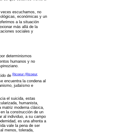
e a veces escuchamos, no
smológicas, económicas y un
referirnos a la situación
exionar más allá de la
taciones sociales y
 por determinismos
ementos humanos y no
spinoziano.
Ricoeur (Ricoeur,
tido de
 se encuentra la condena al
ianismo, judaísmo e
cia el suicida, estas
cularizada, humanista,
a matriz moderna clásica,
 en la construcción de un
r al individuo, a su campo
odernidad, es una afrenta a
vida vale la pena de ser
, al menos, tolerada,