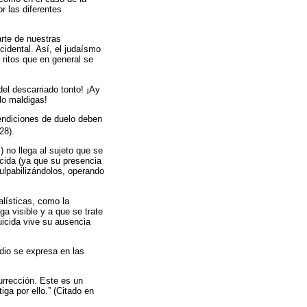
r las diferentes
arte de nuestras
cidental. Así, el judaísmo
s ritos que en general se
el descarriado tonto! ¡Ay
lo maldigas!
bendiciones de duelo deben
 28).
) no llega al sujeto que se
icida (ya que su presencia
ulpabilizándolos, operando
alísticas, como la
ga visible y a que se trate
uicida vive su ausencia
idio se expresa en las
urrección. Este es un
iga por ello.” (Citado en