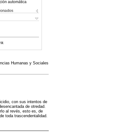
ción automática
cionados
nk
iencias Humanas y Sociales
icidio, con sus intentos de
 desencantada de otredad.
rlo al revés, esto es, de
de toda trascendentalidad.