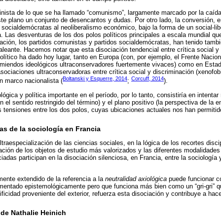
inista de lo que se ha llamado “comunismo”, largamente marcado por la caída
te plano un conjunto de desencantos y dudas. Por otro lado, la conversión, 
ocialdemócratas al neoliberalismo económico, bajo la forma de un social-li
. Las desventuras de los dos polos políticos principales a escala mundial que 
pación, los partidos comunistas y partidos socialdemócratas, han tenido tamb
leante. Hacemos notar que esta disociación tendencial entre crítica social 
político ha dado hoy lugar, tanto en Europa (con, por ejemplo, el Frente Naci
remiendos ideológicos ultraconservadores fuertemente vivaces) como en Esta
asociaciones ultraconservadoras entre crítica social y discriminación (xenofo
Boltanski y Esquerre, 2014
Corcuff, 2014
n marco nacionalista (
;
).
gica y política importante en el período, por lo tanto, consistiría en intentar r
en el sentido restringido del término) y el plano positivo (la perspectiva de la 
s tensiones entre los dos polos, cuyas ubicaciones actuales nos han permiti
s de la sociología en Francia
ltraespecialización de las ciencias sociales, en la lógica de los recortes disci
nización de los objetos de estudio más valorizados y las diferentes modalidad
das participan en la disociación silenciosa, en Francia, entre la sociología y
mente extendido de la referencia a la
neutralidad axiológica
puede funcionar 
mentado epistemológicamente pero que funciona más bien como un “gri-gri” 
ificidad proveniente del exterior, refuerza esta disociación y contribuye a hac
 de Nathalie Heinich