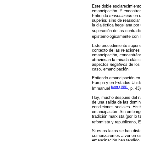
Este doble esclarecimiento 
emancipación. Y encontrará 
Entiendo
reasociación
en u
superior, sino de reasocia
la dialéctica hegeliana po
superación de las contradic
epistemológicamente con la 
Este procedimiento supone 
contexto de las relaciones 
emancipación, concentrándo
atraviesan la mirada clásic
aspectos
negativos
de los 
caso, emancipación.
Entiendo emancipación en e
Europa y en Estados Unidos
Kant (1991
Immanuel
, p. 43)
Hoy, mucho después del na
de una salida de las domin
condiciones sociales. Histó
emancipación. Sin embargo,
tradición marxista (por lo 
reformista y republicano,
Si estos lazos se han dist
comenzaremos a ver en esta
emancipación han tendido a