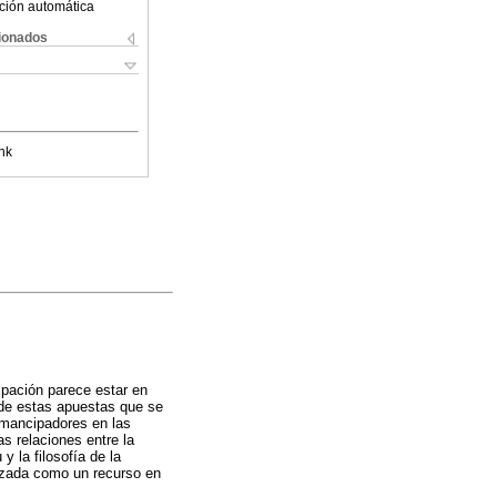
ción automática
cionados
nk
cipación parece estar en
r de estas apuestas que se
emancipadores en las
s relaciones entre la
y la filosofía de la
lizada como un recurso en