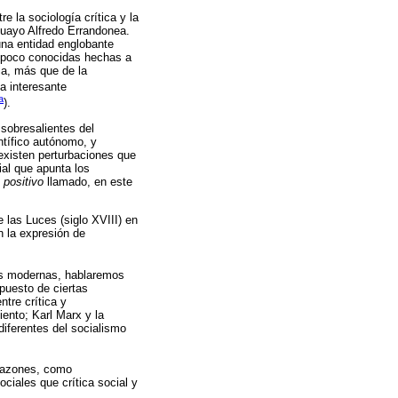
e la sociología crítica y la
uguayo Alfredo Errandonea.
una entidad englobante
as poco conocidas hechas a
ia, más que de la
ta interesante
a
).
sobresalientes del
ntífico autónomo, y
existen perturbaciones que
ial que apunta los
n
positivo
llamado, en este
 las Luces (siglo XVIII) en
n la expresión de
les modernas, hablaremos
puesto de ciertas
ntre crítica y
ento; Karl Marx y la
diferentes del socialismo
 razones, como
ciales que crítica social y