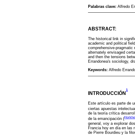
Palabras clave:
Alfredo E
ABSTRACT:
The historical link in sign
academic and political fiel
comprehensive-pragmatic re
alternately envisaged cert
and then the tensions betw
Errandonea's sociology, dra
Keywords:
Alfredo Errand
1
INTRODUCCIÓN
Este artículo es parte de 
ciertas apuestas intelectual
de la teoría crítica desarro
Horkhe
de la emancipación (
general, voy a explorar do
Francia hoy en día en las r
de Pierre Bourdieu y la fi