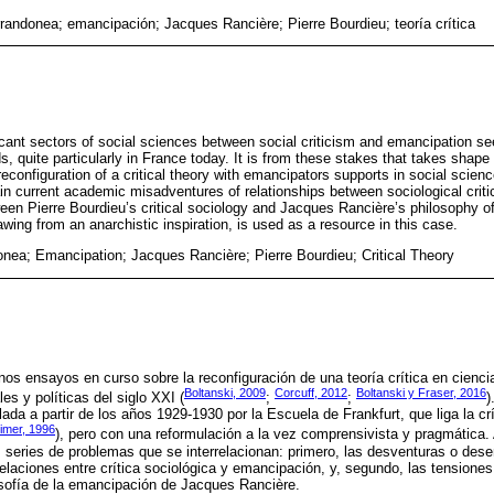
rrandonea; emancipación; Jacques Rancière; Pierre Bourdieu; teoría crítica
ificant sectors of social sciences between social criticism and emancipation se
ds, quite particularly in France today. It is from these stakes that takes shape
configuration of a critical theory with emancipators supports in social scienc
ain current academic misadventures of relationships between sociological crit
een Pierre Bourdieu’s critical sociology and Jacques Rancière’s philosophy o
wing from an anarchistic inspiration, is used as a resource in this case.
onea; Emancipation; Jacques Rancière; Pierre Bourdieu; Critical Theory
unos ensayos en curso sobre la reconfiguración de una teoría crítica en cienci
Boltanski, 2009
Corcuff, 2012
Boltanski y Fraser, 2016
es y políticas del siglo XXI (
;
;
)
llada a partir de los años 1929-1930 por la Escuela de Frankfurt, que liga la crí
imer, 1996
), pero con una reformulación a la vez comprensivista y pragmática. 
s series de problemas que se interrelacionan: primero, las desventuras o de
elaciones entre crítica sociológica y emancipación, y, segundo, las tensiones 
losofía de la emancipación de Jacques Rancière.