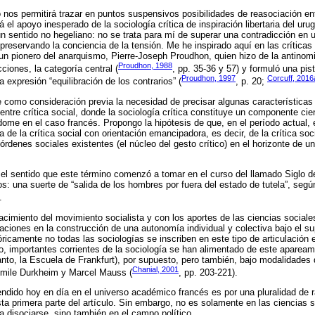
nos permitirá trazar en puntos suspensivos posibilidades de reasociación entr
el apoyo inesperado de la sociología crítica de inspiración libertaria del ur
n sentido no hegeliano: no se trata para mí de superar una contradicción en 
r preservando la conciencia de la tensión. Me he inspirado aquí en las crític
r un pionero del anarquismo, Pierre-Joseph Proudhon, quien hizo de la antinom
Proudhon, 1988
ciones, la categoría central (
, pp. 35-36 y 57) y formuló una pis
Proudhon, 1997
Corcuff, 2016
expresión “equilibración de los contrarios” (
, p. 20;
como consideración previa la necesidad de precisar algunas características 
entre crítica social, donde la sociología crítica constituye un componente cie
me en el caso francés. Propongo la hipótesis de que, en el período actual, 
a de la crítica social con orientación emancipadora, es decir, de la crítica soc
órdenes sociales existentes (el núcleo del gesto crítico) en el horizonte de u
l sentido que este término comenzó a tomar en el curso del llamado Siglo de
: una suerte de “salida de los hombres por fuera del estado de tutela”, segú
.
cimiento del movimiento socialista y con los aportes de las ciencias socia
aciones en la construcción de una autonomía individual y colectiva bajo el su
ricamente no todas las sociologías se inscriben en este tipo de articulación e
 importantes corrientes de la sociología se han alimentado de este apareami
tanto, la Escuela de Frankfurt), por supuesto, pero también, bajo modalidades 
Chanial, 2001
 Emile Durkheim y Marcel Mauss (
, pp. 203-221).
endido hoy en día en el universo académico francés es por una pluralidad de
 primera parte del artículo. Sin embargo, no es solamente en las ciencias so
 disociarse, sino también en el campo político.