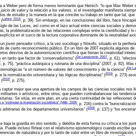
a a Weber pero de forma menos terminante que Heinich: “lo que Max Weber se
l
juicio de valor
y la
relación a los valores
, si el investigador manifiesta siem
etos de estudio y la manera en la que concibe su trabajo en tanto que tal, que
Lahire, 2016
 (
, p. 39). Sin embargo, en las conclusiones del libro, hace hincapié
Siglo de las Luces, así como en el lazo actual entre ciencias sociales y demo
tas, la problematización de las relaciones complejas entre la cientificidad y l
explícita en el surco de la lectura corporativa dominante de la
neutralidad axi
n joven pensador crítico, a la vez sociólogo y filósofo, situado en la periferia
ado de cierto reconocimiento público. En un libro de 2007 explicita algunos d
ertos desvíos de la autonomización científica que frenan la creatividad intelect
De Lagasnerie, 2007
s en tanto que factor de ‘conservadurismo” (
, p. 61), “efecto
7
, p. 75), “práctica autárquica y rutinaria de una disciplina” (2007, p. 82). Má
De La
stemológicas “a un número de valores del conocimiento y de la ciencia” (
2016
e la normalización universitaria y las lógicas disciplinarias” (
, p. 273) aso
2016
 (
, p. 275).
captar mejor que una apertura de los campos de las ciencias sociales nos ll
militantes o artísticos, entre otros, que pueden contrabalancear las tendenc
rsitarias. Se sitúa, en este plan, en una cierta continuidad de las reflexiones
do a “estimular la imaginación sociológica” (Mills, 2006
, p. 216) contra la “burocratizació
2006
s arbitrarias de los departamentos universitarios” (
, p. 137) y “los encerra
baja la guardia en otro sentido, y debilita de esta forma su crítica a los pun
ia. Puede incluso flirtear con el relativismo epistemológico cuando escribe q
ferencias de naturaleza y por lo tanto de valor entre un libro de investigación, 