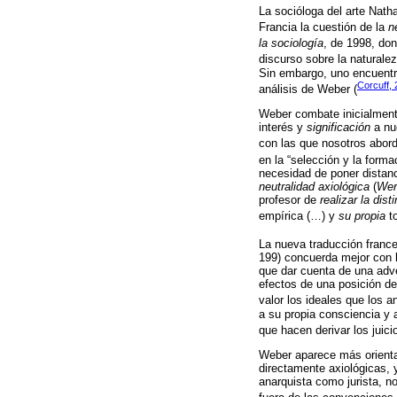
La socióloga del arte Nath
Francia la cuestión de la
n
la sociología
, de 1998, do
discurso sobre la naturalez
Sin embargo, uno encuentr
Corcuff,
análisis de Weber (
Weber combate inicialmente
interés y
significación
a nue
con las que nosotros abord
en la “selección y la forma
necesidad de poner distanc
neutralidad axiológica
(
Wert
profesor de
realizar la dist
empírica (…) y
su propia
to
La nueva traducción franc
199) concuerda mejor con l
que dar cuenta de una adve
efectos de una posición de
valor los ideales que los a
a su propia consciencia y a
que hacen derivar los juicio
Weber aparece más orientad
directamente axiológicas, y
anarquista como jurista, n