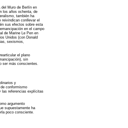
 del Muro de Berlín en
en los años ochenta, de
beralismo, también ha
reivindican conllevar el
ién sus efectos sobre esta
y emancipación en el campo
onal de Marine Le Pen en
dos Unidos (con Donald
bias, sexismos,
earticular el plano
emancipación), sin
do ser más conscientes.
plinarios y
es de conformismo
 las referencias explícitas
como argumento
que supuestamente ha
erla poco consciente.