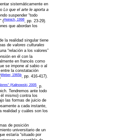
umentar sistemáticamente en
ro
Lo que el arte le aporta a
iendo suspender “todo
Heinich, 1998
” (
, pp. 23-29).
ones que abordan los
e la realidad singular tiene
deas de
valores culturales
una “relación a los valores”
ensión en él con la
cialmente en francés como
ue se impone al sabio o al
entre la constatación
Weber, 1965b
(
, pp. 416-417).
lores” (Kalinowski, 2005
, p.
inich. Tendremos ante todo
 él mismo) contra los
jo las formas de juicio de
losamente a cada instante,
a realidad y cuáles son los
omas de posición
miento universitario de un
que estaría “situado por