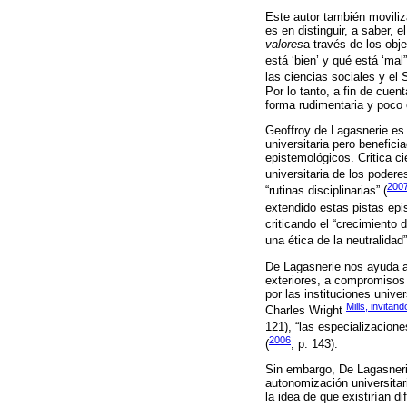
Este autor también moviliz
es en distinguir, a saber, e
valores
a través de los obj
está ‘bien’ y qué está ‘mal”
las ciencias sociales y el 
Por lo tanto, a fin de cuen
forma rudimentaria y poco 
Geoffroy de Lagasnerie es u
universitaria pero benefici
epistemológicos. Critica ci
universitaria de los podere
200
“rutinas disciplinarias” (
extendido estas pistas epi
criticando el “crecimiento d
una ética de la neutralidad”
De Lagasnerie nos ayuda a 
exteriores, a compromisos 
por las instituciones unive
Mills, invitan
Charles Wright
121), “las especializacione
2006
(
, p. 143).
Sin embargo, De Lagasnerie 
autonomización universitar
la idea de que existirían di