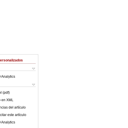
Personalizados
 Analytics
l (pdf)
lo en XML
cias del artículo
itar este artículo
 Analytics