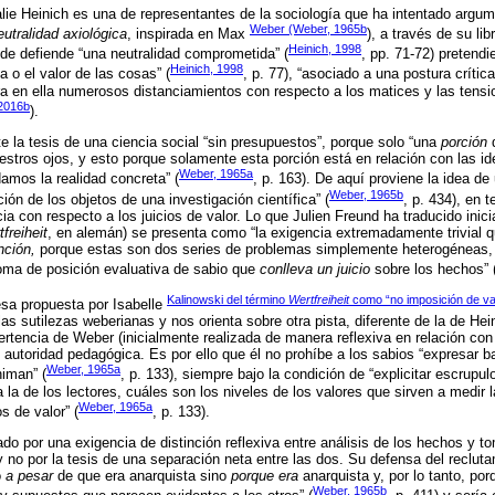
alie Heinich es una de representantes de la sociología que ha intentado arg
Weber (Weber, 1965b
eutralidad axiológica
, inspirada en Max
), a través de su lib
Heinich, 1998
nde defiende “una neutralidad comprometida” (
, pp. 71-72) pretend
Heinich, 1998
a o el valor de las cosas” (
, p. 77), “asociado a una postura crítica
a en ella numerosos distanciamientos con respecto a los matices y las tensi
 2016b
).
 la tesis de una ciencia social “sin presupuestos”, porque solo “una
porción
d
stros ojos, y esto porque solamente esta porción está en relación con las i
Weber, 1965a
amos la realidad concreta” (
, p. 163). De aquí proviene la idea de 
Weber, 1965b
ción de los objetos de una investigación científica” (
, p. 434), en t
ia con respecto a los juicios de valor. Lo que Julien Freund ha traducido ini
freiheit
, en alemán) se presenta como “la exigencia extremadamente trivial q
inción,
porque estas son dos series de problemas simplemente heterogéneas, 
ma de posición evaluativa de sabio que
conlleva un juicio
sobre los hechos” 
Kalinowski del término
Wertfreiheit
como “no imposición de va
esa propuesta por Isabelle
as sutilezas weberianas y nos orienta sobre otra pista, diferente de la de He
rtencia de Weber (inicialmente realizada de manera reflexiva en relación con
 autoridad pedagógica. Es por ello que él no prohíbe a los sabios “expresar ba
Weber, 1965a
niman” (
, p. 133), siempre bajo la condición de “explicitar escrupu
 la de los lectores, cuáles son los niveles de los valores que sirven a medir l
Weber, 1965a
s de valor” (
, p. 133).
o por una exigencia de distinción reflexiva entre análisis de los hechos y t
 no por la tesis de una separación neta entre las dos. Su defensa del recluta
o
a pesar
de que era anarquista sino
porque era
anarquista y, por lo tanto, por
Weber, 1965b