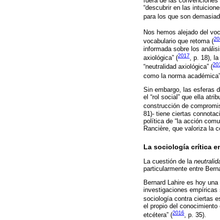
fuera de las convenciones 
“descubrir en las intuicio
para los que son demasiad
Nos hemos alejado del voc
20
vocabulario que retoma (
informada sobre los anális
2017
axiológica” (
, p. 18), 
20
“neutralidad axiológica” (
como la norma académica”
Sin embargo, las esferas d
el “rol social” que ella at
construcción de compromiso
81)- tiene ciertas connota
política de “la acción com
Rancière, que valoriza la co
La sociología crítica 
La cuestión de la
neutralid
particularmente entre Bern
Bernard Lahire es hoy una 
investigaciones empíricas s
sociología contra ciertas e
el propio del conocimiento c
2016
etcétera” (
, p. 35).