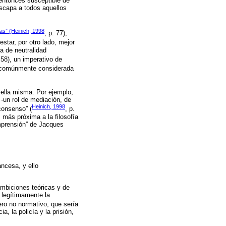
 entonces susceptible de
escapa a todos aquellos
sas” (Heinich, 1998
, p. 77),
estar, por otro lado, mejor
a de neutralidad
. 58), un imperativo de
ad comúnmente considerada
 ella misma. Por ejemplo,
 -
un rol de mediación, de
Heinich, 1998
consenso” (
, p.
 más próxima a la filosofía
omprensión” de Jacques
ancesa, y ello
ambiciones teóricas y de
e legítimamente la
mero no normativo, que sería
a, la policía y la prisión,