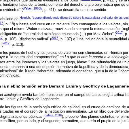
y supuestos que parecen evidentes a los otros” (
, p. 411) y sería
nes fundamentales de la teoría corriente del derecho una problemática que se 
Weber, 1965b
o evidentes” (
, p. 411), se desarrolla en este sentido.
Heinich, “suspendiendo todo discurso sobre la naturaleza o el valor de las co
abulario de
17
, p. 18) y hasta endurece en un reciente libro consagrado a los valores, sin 
is que el mismo Weber realizara, movilizando siempre la misma caución: “regl
2017
la obligación de “neutralidad axiológica enunciada (…) por Max Weber” (
, p
17
2017
, p. 106), “distinción radical” (
, p. 107) o “una inducción a la neutralid
2017
 (
, p. 113).
e los juicios de hecho y los juicios de valor no son eliminadas en Heinich por
ribuye a “la neutralidad comprometida” en
Lo que el arte le aporta a la sociología
s entre los intereses y los valores en juego, léase: “una refundación de un 
ciones cercanas a una concepción normativa de la política y de la democracia,
unicacional” de Jürgen Habermas, orientada al consenso, que a la de la “inc
nflictividad.
en la niebla: tensión entre Bernard Lahire y Geoffroy de Lagasnerie
ad axiológica
revela también tensiones en el campo de la sociología crítica fr
ard Lahire y Geoffroy de Lagasnerie.
de las figuras de la sociología crítica de calidad, en el cruce de caminos de 
ituadas en el corazón de la institución universitaria. En un libro que defiend
Lahire, 2016
stigmatizaciones públicas (
), propone “dos planos distintos: el pri
ientífico, por un lado, y el segundo, normativo, que sería el propio de la justici