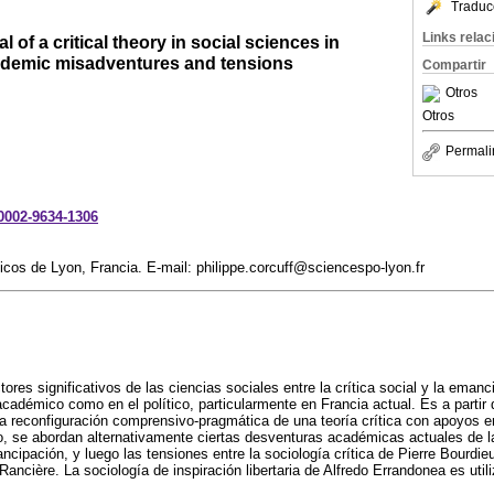
Traduc
Links rela
l of a critical theory in social sciences in
ademic misadventures and tensions
Compartir
Otros
Otros
Permali
-0002-9634-1306
ticos de Lyon, Francia. E-mail: philippe.corcuff@sciencespo-lyon.fr
ctores significativos de las ciencias sociales entre la crítica social y la eman
académico como en el político, particularmente en Francia actual. Es a parti
na reconfiguración comprensivo-pragmática de una teoría crítica con apoyos 
lo, se abordan alternativamente ciertas desventuras académicas actuales de la
ncipación, y luego las tensiones entre la sociología crítica de Pierre Bourdieu 
ncière. La sociología de inspiración libertaria de Alfredo Errandonea es uti