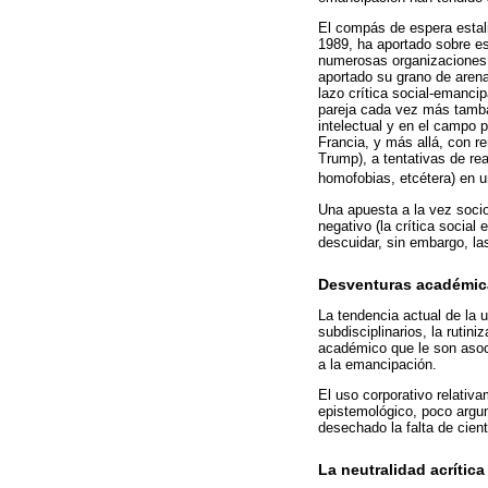
El compás de espera estal
1989, ha aportado sobre es
numerosas organizaciones s
aportado su grano de arena
lazo crítica social-emanci
pareja cada vez más tamba
intelectual y en el campo 
Francia, y más allá, con 
Trump), a tentativas de re
homofobias, etcétera) en u
Una apuesta a la vez socioló
negativo (la crítica social 
descuidar, sin embargo, la
Desventuras académica
La tendencia actual de la u
subdisciplinarios, la ruti
académico que le son asocia
a la emancipación.
El uso corporativo relativa
epistemológico, poco argu
desechado la falta de cient
La neutralidad acrítica