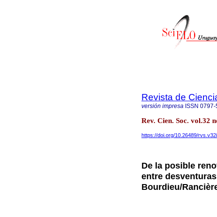
Revista de Cienci
versión impresa
ISSN
0797-
Rev. Cien. Soc. vol.32
https://doi.org/10.26489/rvs.v32
De la posible reno
entre desventuras
Bourdieu/Rancièr