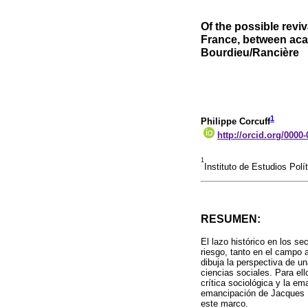
Of the possible reviva
France, between ac
Bourdieu/Rancière
1
Philippe Corcuff
http://orcid.org/0000
1
Instituto de Estudios Polí
RESUMEN:
El lazo histórico en los se
riesgo, tanto en el campo 
dibuja la perspectiva de u
ciencias sociales. Para el
crítica sociológica y la ema
emancipación de Jacques Ra
este marco.