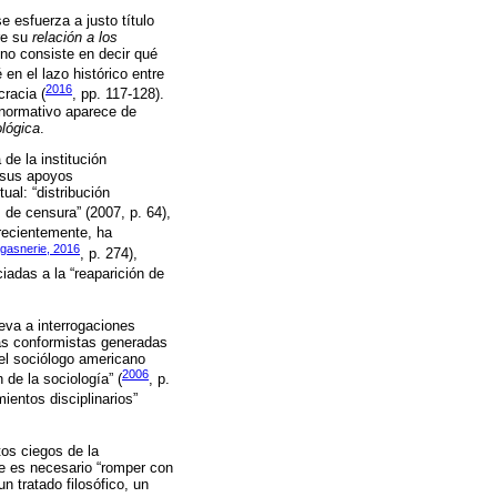
 esfuerza a justo título
pre su
relación a los
 no consiste en decir qué
 en el lazo histórico entre
2016
cracia (
, pp. 117-128).
o normativo aparece de
ológica
.
 de la institución
e sus apoyos
ual: “distribución
s de censura” (2007, p. 64),
s recientemente, ha
gasnerie, 2016
, p. 274),
ciadas a la “reaparición de
eva a interrogaciones
ias conformistas generadas
 del sociólogo americano
2006
n de la sociología” (
, p.
mientos disciplinarios”
tos ciegos de la
ue es necesario “romper con
un tratado filosófico, un