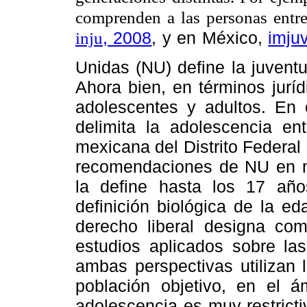
comprenden a las personas entr
inju
, 2008
, y en México,
imju
Unidas (
NU
) define la juven
Ahora bien, en términos jurí
adolescentes y adultos. En 
delimita la adolescencia en
mexicana del Distrito Federal 
recomendaciones de
NU
en m
la define hasta los 17 añ
definición biológica de la e
derecho liberal designa com
estudios aplicados sobre la
ambas perspectivas utilizan 
población objetivo, en el ám
adolescencia es muy restricti