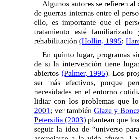
Algunos autores se refieren al
de guerras internas entre el pers
ello, es importante que el per
tratamiento esté familiarizad
rehabilitación
(Hollin, 1995
;
Har
En quinto lugar, programas si
de si la intervención tiene luga
abiertos
(Palmer, 1995)
. Los pro
ser más efectivos, porque per
necesidades en el entorno cotidi
lidiar con los problemas que l
2001
; ver también
Glaze y Boncz
Petersilia (2003)
plantean que los
seguir la idea de “universo para
asemejarse a la vida afuera. La