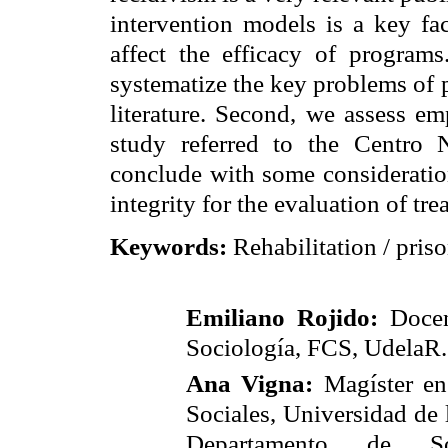
intervention models is a key fac
affect the efficacy of programs.
systematize the key problems of p
literature. Second, we assess em
study referred to the Centro N
conclude with some consideratio
integrity for the evaluation of t
Keywords:
Rehabilitation / priso
Emiliano Rojido:
Docen
Sociología,
FCS
,
U
dela
R
Ana Vigna:
Magíster en
Sociales, Universidad de
Departamento de S