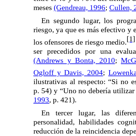
meses
(Gendreau, 1996
;
Cullen, 
En segundo lugar, los progr
riesgo, ya que es más efectivo y e
[1]
los ofensores de riesgo medio.
ser precedidos por una evalua
(Andrews y Bonta, 2010
;
McGu
Ogloff y Davis, 2004
;
Lowenka
ilustrativas al respecto: “Si no 
p. 54) y “Uno no debería utiliz
1993
, p. 421).
En tercer lugar, las difere
personalidad, habilidades cogn
reducción de la reincidencia dep