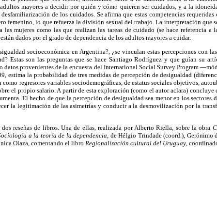
s adultos mayores a decidir por quién y cómo quieren ser cuidados, y a la idoneid
la desfamiliarización de los cuidados. Se afirma que estas competencias requeridas
o femenino, lo que refuerza la división sexual del trabajo. La interpretación que s
 a las mujeres como las que realizan las tareas de cuidado (se hace referencia a l
ia están dados por el grado de dependencia de los adultos mayores a cuidar.
sigualdad socioeconómica en Argentina?, ¿se vinculan estas percepciones con las 
ad? Estas son las preguntas que se hace Santiago Rodríguez y que guían su artí
ndo datos provenientes de la encuesta del International Social Survey Program —m
9, estima la probabilidad de tres medidas de percepción de desigualdad (diferenc
ra como regresores variables sociodemográficas, de estatus sociales objetivos, autou
obre el propio salario. A partir de esta exploración (como el autor aclara) concluye 
umenta. El hecho de que la percepción de desigualdad sea menor en los sectores d
cer la legitimación de las asimetrías y conducir a la desmovilización por la tran
dos reseñas de libros. Una de ellas, realizada por Alberto Riella, sobre la obra
C
Sociología
a la teoría de la dependencia
, de Hélgio Trindade (coord.), Gerónimo de
ónica Olaza, comentando el libro
Regionalización cultural del Uruguay
, coordinad