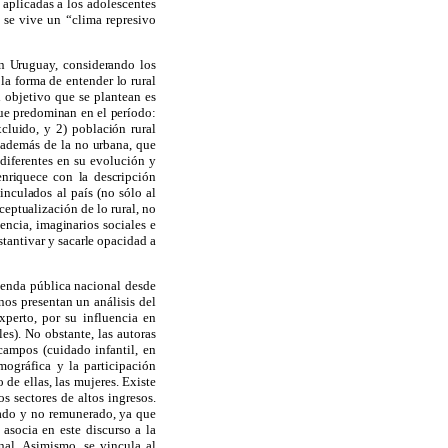
aplicadas a los adolescentes
 se vive un “clima represivo
en Uruguay, considerando los
la forma de entender lo rural
l objetivo que se plantean es
que predominan en el período:
cluido, y 2) población rural
, además de la no urbana, que
diferentes en su evolución y
enriquece con la descripción
inculados al país (no sólo al
ceptualización de lo rural, no
encia, imaginarios sociales e
stantivar y sacarle opacidad a
genda pública nacional desde
nos presentan un análisis del
xperto, por su influencia en
les). No obstante, las autoras
campos (cuidado infantil, en
mográfica y la participación
de ellas, las mujeres. Existe
s sectores de altos ingresos.
erado y no remunerado, ya que
 asocia en este discurso a la
al. Asimismo, se vincula al