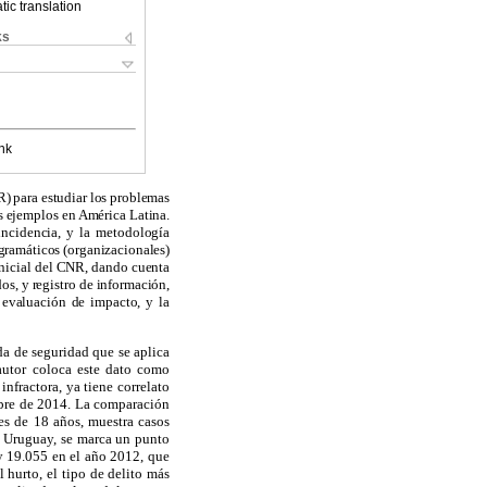
ic translation
ks
nk
R
)
para estudiar los problemas
os ejemplos en América Latina.
incidencia, y la metodología
ogramáticos (organizacionales)
nicial del
CNR
, dando cuenta
os, y registro de información,
 evaluación de impacto, y la
da de seguridad que se aplica
utor coloca este dato como
nfractora, ya tiene correlato
tubre de 2014. La comparación
es de 18 años, muestra casos
n Uruguay, se marca un punto
y
19.055 en el año 2012, que
 hurto, el tipo de delito más