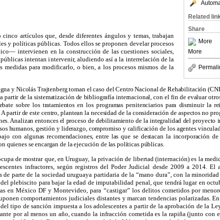
Automat
Related lin
Share
 cinco artículos que, desde diferentes ángulos y temas, trabajan
More
les y políticas públicas. Todos ellos se proponen develar procesos
co— intervienen en la construcción de las cuestiones sociales,
More
 públicas intentan intervenir, aludiendo así a la interrelación de la
as medidas para modificarlo, o bien, a los procesos mismos de la
Permali
gna y Nicolás Trajtenberg toman el caso del Centro Nacional de Rehabilitación (
CN
a partir de la sistematización de bibliografía internacional, con el fin de evaluar otr
ebate sobre los tratamientos en los programas penitenciarios para disminuir la re
A partir de este centro, plantean la necesidad de la consideración de aspectos no pr
ones. Analizan entonces el proceso de debilitamiento de la integralidad del proyecto i
rsos humanos, gestión y liderazgo, compromiso y calificación de los agentes vinculad
abajo con algunas recomendaciones, entre las que se destacan la incorporación de
on quienes se encargan de la ejecución de las políticas públicas.
upa de mostrar que, en Uruguay, la privación de libertad (internación) es la medi
escentes infractores, según registros del Poder Judicial desde
2009 a
2014. El a
de parte de la sociedad uruguaya partidaria de la “mano dura”, con la minoridad i
n del plebiscito para bajar la edad de imputabilidad penal, que tendrá lugar en oc
adas en México
DF
y Montevideo, para “castigar” los delitos cometidos por menor
suponen comportamientos judiciales distantes y marcan tendencias polarizadas. E
 del tipo de sanción impuesta a los adolescentes a partir de la aprobación de
la Le
rante por al menos un año, cuando la infracción cometida es la rapiña (junto con el