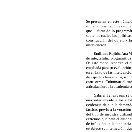
Se presentan en este número
sobre representaciones socia
que —fuera de lo programáti
sobre los cuales las políticas
construcción del objeto y l
intervención.
Emiliano Rojido, Ana Vi
de integralidad programática 
De este modo, recorren el d
empleada para su evaluación. 
en el éxito de las intervenci
de aspectos financieros, recu
entre otros. Culminan el tr
articulación de la academia c
Gabriel Tenenbaum se oc
mayoritariamente a los adol
evidencia de que la demanda 
fáctico, previo a la votació
del tipo de medidas utiliz
extremos que para el autor 
de inflexión en la tendencia
establece su internación, du