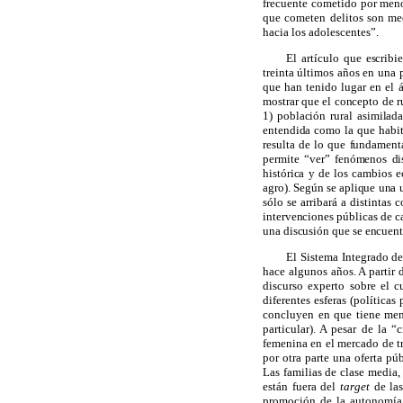
frecuente cometido por meno
que cometen delitos son med
hacia los adolescentes”.
El artículo que escrib
treinta últimos años en una 
que han tenido lugar en el á
mostrar que el concepto de r
1) población rural asimilad
entendida como la que habit
resulta de lo que fundament
permite “ver” fenómenos dis
histórica y de los cambios e
agro). Según se aplique una u
sólo se arribará a distintas
intervenciones públicas de ca
una discusión que se encuent
El Sistema Integrado de
hace algunos años. A partir 
discurso experto sobre el c
diferentes esferas (políticas
concluyen en que tiene meno
particular). A pesar de la 
femenina en el mercado de tr
por otra parte una oferta pú
Las familias de clase media,
están fuera del
target
de las
promoción de la autonomía 