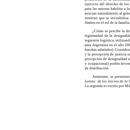
ejercicio del derecho de lo
para las autoras habilita a 
asocian naturalmente al géner
sostiene que se invisibiliza
límites en el rol de la famil
¿Cómo se percibe la de
legitimidad de la desiguald
regresión logística, utiliza
para Argentina en el año 200
brechas salariales). Conside
y la percepción de justicia s
percepción de desigualdad a
y ocupacional) podría favore
de distribución.
Asimismo, se presentan 
Latina: de los inicios de
la 
La segunda es escrita por M