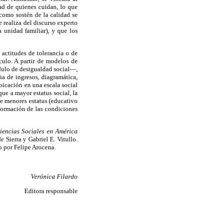
ad de quienes cuidan, lo que
 como sostén de la calidad se
e realiza del discurso experto
a unidad familiar), y que los
actitudes de tolerancia o de
culo. A partir de modelos de
ódulo de desigualdad social—,
ia de ingresos, diagramática,
bicación en una escala social
que a mayor estatus social, la
e menores estatus (educativo
sformación de las condiciones
iencias Sociales en América
 Sierra y Gabriel E. Vitullo.
o por Felipe Arocena.
Verónica Filardo
Editora responsable