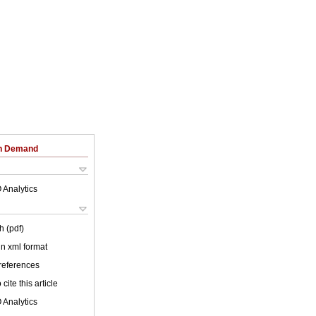
on Demand
 Analytics
h (pdf)
 in xml format
 references
cite this article
 Analytics