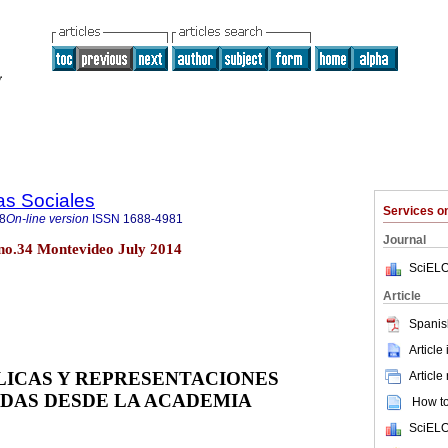
as Sociales
Services 
8
On-line version
ISSN
1688-4981
Journal
 no.34 Montevideo July 2014
SciELO
Article
Spanis
Article
LICAS Y REPRESENTACIONES
Article
ADAS DESDE
LA ACADEMIA
How to 
SciELO