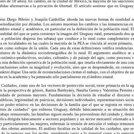
res de 18 años). En cambio, en la ciudad de México, la mayoría de las sanciones 
idas alternativas a la privación de libertad. El artículo sostiene que en Uruguay
ieron Diego Piñeiro y Joaquín Cardeillac aborda las nuevas formas de ruralidad 
periodización por décadas. Los autores muestran los cambios y las inmanencias en 
mbito estatal y académico, en particular en la definición de la población rural. E
uralidad del que se parta construye la imagen del Uruguay rural, presentando dos 
a a población dispersa (no urbana) que conduce a lo rural como complemento ex
a en localidades en las cuales la mayoría de
la
PEA
se vincula al sector primario
an como enfoque de la unión. Cada una de estas definiciones verifica tendencias 
tintos de la dinámica sociodemográfica de lo rural. El argumento analítico se 
conómico‑productivos, sociales, culturales y de paisaje del agro, como procesos v
 otra definición operativa de la población rural, que resulta obviamente de una con
 conclusiones sobre su magnitud y evolución, sino que se desprenderán, en consecu
rácter dispar. Una serie de recomendaciones cierran el trabajo, con el objetivo de su
ra en la academia y ha permeado sólo parcialmente en el ámbito estatal.
 Cuidados, como uno de los vectores de protección social, tiene primacía en la a
de la perspectiva de género, Karina Batthyány, Natalia Genta y Valentina Perrotta 
uidado de personas mayores. Fundamentan la decisión de estudiar el discurso e
 públicas, legitimidad de prácticas, decisiones individuales, representaciones socia
r poder relativo en las decisiones de la familia que el que se registra en otros 
“crisis de cuidados” que enfrenta Uruguay, debido básicamente a su situación de
abajo remunerado, las familias siguen siendo las proveedoras del cuidado y, dentro 
blica dirigida básicamente a sectores populares y un sector mercantil orientado a lo
 y particularmente las mujeres, enfrentan la tensión de articular el trabajo remun
 dos ofertas anteriores. El análisis focaliza en la calidad de los cuidados, que se
de la persona que los recibe, atendiendo tanto a lo material como a lo emocion