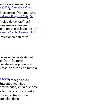
 estudios visuales. Así
z (2019
Cascajosa Virino
),
adounidense. Por otra parte,
 y Montes-Berges (2014
De
),
“roles de género”, así
 desarrollaremos en un
 en la obra, nos basamos en
iérrez y Nicolás Gavilán (2016
).
 relaciones con otros
ocupar un lugar destacado
ación de factores
cial de estos productos
n más discursos en torno a
z (2019
) recoge en su
tria entre los años
ercera edad, en la que nos
adscribe la ficción objeto
ctores, entre los que
 creación de las