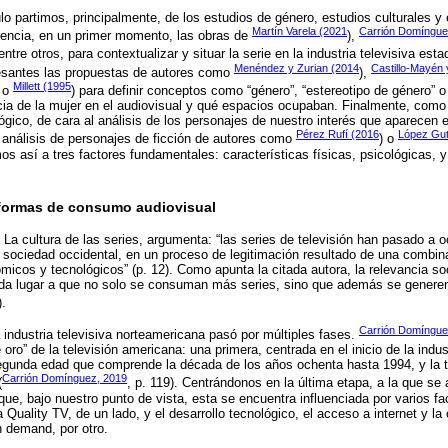
ulo partimos, principalmente, de los estudios de género, estudios culturales y
Martín Varela (2021
Carrión Domíngue
encia, en un primer momento, las obras de
),
 entre otros, para contextualizar y situar la serie en la industria televisiva est
Menéndez y Zurian (2014
Castillo-Mayén
resantes las propuestas de autores como
),
Millett (1995
, o
) para definir conceptos como “género”, “estereotipo de género” o 
cia de la mujer en el audiovisual y qué espacios ocupaban. Finalmente, como
ógico, de cara al análisis de los personajes de nuestro interés que aparecen
Pérez Rufí (2016
López Gut
 análisis de personajes de ficción de autores como
) o
os así a tres factores fundamentales: características físicas, psicológicas, y
 formas de consumo audiovisual
a La cultura de las series, argumenta: “las series de televisión han pasado a 
la sociedad occidental, en un proceso de legitimación resultado de una combin
ómicos y tecnológicos” (p. 12). Como apunta la citada autora, la relevancia so
s da lugar a que no solo se consuman más series, sino que además se genere
).
Carrión Domíngue
a industria televisiva norteamericana pasó por múltiples fases.
 oro” de la televisión americana: una primera, centrada en el inicio de la indus
egunda edad que comprende la década de los años ochenta hasta 1994, y la t
Carrión Domínguez, 2019
(
, p. 119). Centrándonos en la última etapa, a la que se 
ue, bajo nuestro punto de vista, esta se encuentra influenciada por varios fa
a Quality TV, de un lado, y el desarrollo tecnológico, el acceso a internet y la
 demand, por otro.