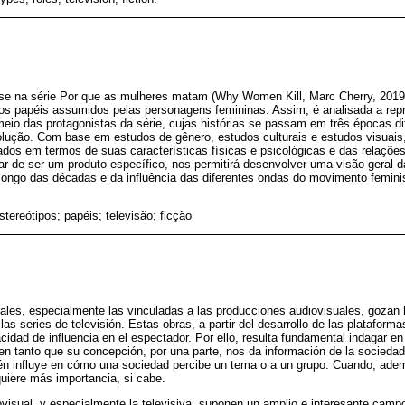
base na série Por que as mulheres matam (Why Women Kill, Marc Cherry, 2019
dos papéis assumidos pelas personagens femininas. Assim, é analisada a re
meio das protagonistas da série, cujas histórias se passam em três épocas di
olução. Com base em estudos de gênero, estudos culturais e estudos visuais
os em termos de suas características físicas e psicológicas e das relaçõ
r de ser um produto específico, nos permitirá desenvolver uma visão geral 
 longo das décadas e da influência das diferentes ondas do movimento femini
stereótipos; papéis; televisão; ficção
rales, especialmente las vinculadas a las producciones audiovisuales, gozan
las series de televisión. Estas obras, a partir del desarrollo de las plataform
dad de influencia en el espectador. Por ello, resulta fundamental indagar en 
n tanto que su concepción, por una parte, nos da información de la sociedad
ién influye en cómo una sociedad percibe un tema o a un grupo. Cuando, ade
uiere más importancia, si cabe.
iovisual, y especialmente la televisiva, suponen un amplio e interesante camp