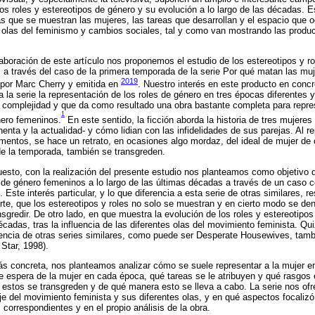
los roles y estereotipos de género y su evolución a lo largo de las décadas. 
las que se muestran las mujeres, las tareas que desarrollan y el espacio que
 olas del feminismo y cambios sociales, tal y como van mostrando las produc
laboración de este artículo nos proponemos el estudio de los estereotipos y r
as a través del caso de la primera temporada de la serie Por qué matan las m
2019
a por Marc Cherry y emitida en
. Nuestro interés en este producto en concr
a la serie la representación de los roles de género en tres épocas diferentes 
a complejidad y que da como resultado una obra bastante completa para repres
1
nero femeninos.
En este sentido, la ficción aborda la historia de tres mujeres
nta y la actualidad- y cómo lidian con las infidelidades de sus parejas. Al re
omentos, se hace un retrato, en ocasiones algo mordaz, del ideal de mujer de
 de la temporada, también se transgreden.
esto, con la realización del presente estudio nos planteamos como objetivo d
s de género femeninos a lo largo de las últimas décadas a través de un caso co
Este interés particular, y lo que diferencia a esta serie de otras similares, 
te, que los estereotipos y roles no solo se muestran y en cierto modo se den
ansgredir. De otro lado, en que muestra la evolución de los roles y estereotip
décadas, tras la influencia de las diferentes olas del movimiento feminista. Q
erencia de otras series similares, como puede ser Desperate Housewives, tamb
Star, 1998).
ás concreta, nos planteamos analizar cómo se suele representar a la mujer e
 espera de la mujer en cada época, qué tareas se le atribuyen y qué rasgos 
stos se transgreden y de qué manera esto se lleva a cabo. La serie nos ofr
je del movimiento feminista y sus diferentes olas, y en qué aspectos focalizó
correspondientes y en el propio análisis de la obra.