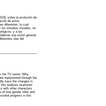
019), sobre la evolución de
ación de estos
as diferentes, lo cual
y los estudios visuales, se
lógicos, y a las
elaborar una visión general
iferentes olas del
in the TV series “Why
are represented through the
idly trace the changes in
, this analysis examines
cs with other characters.
ew of how gender roles and
cietal progress in this