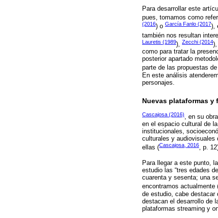
Para desarrollar este artíc
pues, tomamos como refer
(2016
García Fanlo (2017
) o
),
también nos resultan inte
Lauretis (1989
Zecchi (2014
),
)
como para tratar la presen
posterior apartado metodol
parte de las propuestas de
En este análisis atenderem
personajes.
Nuevas plataformas y
Cascajosa (2016)
, en su obr
en el espacio cultural de 
institucionales, socioecon
culturales y audiovisuale
Cascajosa, 2016
ellas (
, p. 12
Para llegar a este punto, l
estudio las “tres edades de
cuarenta y sesenta; una s
encontramos actualmente 
de estudio, cabe destacar q
destacan el desarrollo de l
plataformas streaming y on