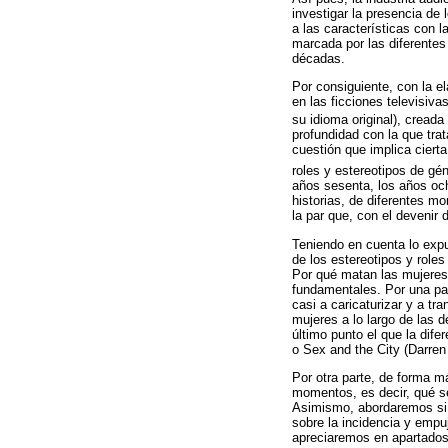
investigar la presencia de 
a las características con 
marcada por las diferentes
décadas.
Por consiguiente, con la e
en las ficciones televisiv
su idioma original), cread
profundidad con la que trat
cuestión que implica ciert
roles y estereotipos de gé
años sesenta, los años oche
historias, de diferentes m
la par que, con el devenir
Teniendo en cuenta lo expu
de los estereotipos y role
Por qué matan las mujeres. 
fundamentales. Por una par
casi a caricaturizar y a tr
mujeres a lo largo de las 
último punto el que la dif
o Sex and the City (Darren 
Por otra parte, de forma m
momentos, es decir, qué se
Asimismo, abordaremos si e
sobre la incidencia y empu
apreciaremos en apartados 