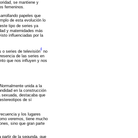
ioridad, se mantiene y
es femeninos.
sarrollando papeles que
mplo de esta evolución lo
 este tipo de series ya
nidad y maternidades más
isto influenciadas por la
4
o series de televisión
no
resencia de las series en
nto que nos influyen y nos
. Normalmente unida a la
undidad en la construcción
la sexuada, destacaba que
estereotipos de sí
recuencia y los lugares
 como veremos, tiene mucho
ones, sino que gran parte
 partir de la segunda, que