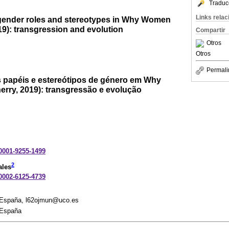
Traduc
Links rela
gender roles and stereotypes in Why Women
019): transgression and evolution
Compartir
Otros
Otros
Permali
 papéis e estereótipos de género em Why
erry, 2019): transgressão e evolução
-0001-9255-1499
2
ales
-0002-6125-4739
 España, l62ojmun@uco.es
 España