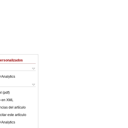
Personalizados
 Analytics
l (pdf)
lo en XML
cias del artículo
itar este artículo
 Analytics