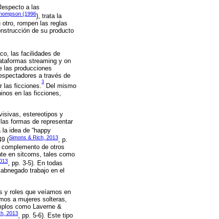
Respecto a las
hompson (1996
), trata la
 otro, rompen las reglas
construcción de su producto
o, las facilidades de
lataformas streaming y on
e las producciones
 espectadores a través de
3
 las ficciones.
Del mismo
nos en las ficciones,
visivas, estereotipos y
 las formas de representar
 la idea de “happy
Simons & Rich, 2013
49 (
, p.
un complemento de otros
nte en sitcoms, tales como
2013
, pp. 3-5). En todas
u abnegado trabajo en el
os y roles que veíamos en
mos a mujeres solteras,
emplos como Laverne &
h, 2013
, pp. 5-6). Este tipo