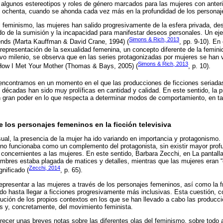
 algunos estereotipos y roles de género marcados para las mujeres con anter
s ochenta, cuando se ahonda cada vez más en la profundidad de los personaj
el feminismo, las mujeres han salido progresivamente de la esfera privada, de
o de la sumisión y la incapacidad para manifestar deseos personales. Un eje
Simons & Rich, 2013
iends (Marta Kauffman & David Crane, 1994) (
, pp. 9-10). En
representación de la sexualidad femenina, un concepto diferente de la femi
evo milenio, se observa que en las series protagonizadas por mujeres se han v
Simons & Rich, 2013
 How I Met Your Mother (Thomas & Bays, 2005) (
, p. 10).
encontramos en un momento en el que las producciones de ficciones seriadas 
s décadas han sido muy prolíficas en cantidad y calidad. En este sentido, la p
n gran poder en lo que respecta a determinar modos de comportamiento, en ta
e los personajes femeninos en la ficción televisiva
isual, la presencia de la mujer ha ido variando en importancia y protagonismo
ino funcionaba como un complemento del protagonista, sin existir mayor prof
 concernientes a las mujeres. En este sentido, Barbara Zecchi, en La pantal
ombres estaba plagada de matices y detalles, mientras que las mujeres eran “
Zecchi, 2014
nificado (
, p. 65).
epresentar a las mujeres a través de los personajes femeninos, así como la f
do hasta llegar a ficciones progresivamente más inclusivas. Esta cuestión,
lución de los propios contextos en los que se han llevado a cabo las producci
s y, concretamente, del movimiento feminista.
ecer unas breves notas sobre las diferentes olas del feminismo, sobre todo a