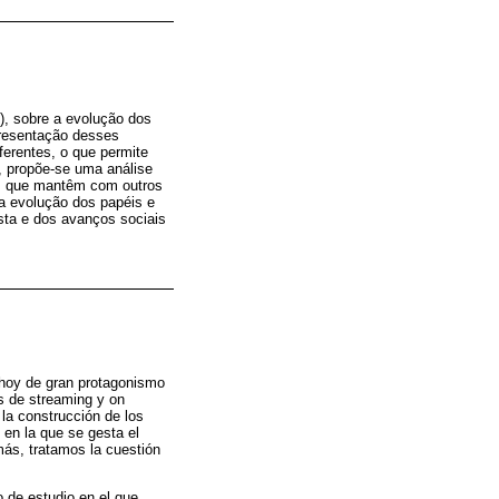
), sobre a evolução dos
presentação desses
ferentes, o que permite
, propõe-se uma análise
es que mantêm com outros
da evolução dos papéis e
sta e dos avanços sociais
 hoy de gran protagonismo
as de streaming y on
la construcción de los
 en la que se gesta el
más, tratamos la cuestión
o de estudio en el que