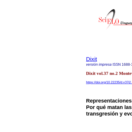
Dixit
versión impresa
ISSN
1688-
Dixit vol.37 no.2 Mont
https://doi.org/10.22235/d.v37i2
Representaciones 
Por qué matan las
transgresión y ev