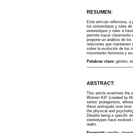
RESUMEN:
Este artículo reflexiona, 
los estereotipos y roles d
estereotipos y roles a trav
permite trazar claramente d
propone un análisis de los
relaciones que mantienen c
sobre la evolución de los r
movimiento feminista y av
Palabras clave:
género; es
ABSTRACT:
This article examines the 
Women Kill” (created by Ma
series' protagonists, whose
these portrayals over time.
the physical and psychologi
Despite being a specific w
stereotypes have evolved a
realm.
Keywords:
gender; stereoty