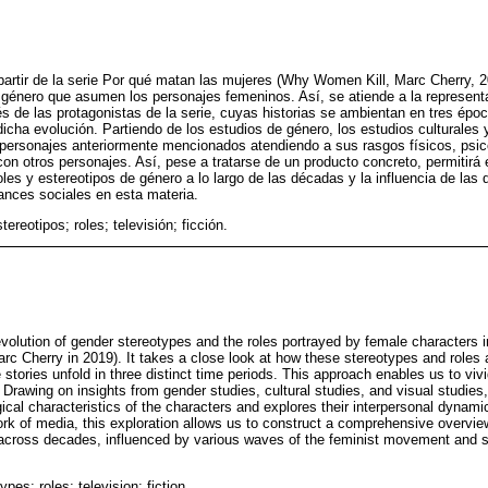
a partir de la serie Por qué matan las mujeres (Why Women Kill, Marc Cherry, 2
e género que asumen los personajes femeninos. Así, se atiende a la represent
és de las protagonistas de la serie, cuyas historias se ambientan en tres époc
icha evolución. Partiendo de los estudios de género, los estudios culturales 
 personajes anteriormente mencionados atendiendo a sus rasgos físicos, psico
on otros personajes. Así, pese a tratarse de un producto concreto, permitirá 
oles y estereotipos de género a lo largo de las décadas y la influencia de las d
ances sociales en esta materia.
tereotipos; roles; televisión; ficción.
evolution of gender stereotypes and the roles portrayed by female characters 
rc Cherry in 2019). It takes a close look at how these stereotypes and roles 
 stories unfold in three distinct time periods. This approach enables us to viv
 Drawing on insights from gender studies, cultural studies, and visual studies
cal characteristics of the characters and explores their interpersonal dynami
ork of media, this exploration allows us to construct a comprehensive overvi
cross decades, influenced by various waves of the feminist movement and so
pes; roles; television; fiction.