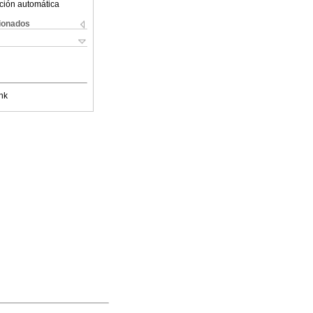
ción automática
cionados
nk