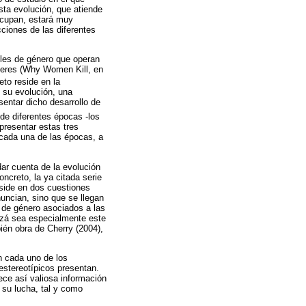
Esta evolución, que atiende
 ocupan, estará muy
ciones de las diferentes
oles de género que operan
ujeres (Why Women Kill, en
eto reside en la
y su evolución, una
entar dicho desarrollo de
 de diferentes épocas -los
presentar estas tres
 cada una de las épocas, a
ar cuenta de la evolución
ncreto, la ya citada serie
reside en dos cuestiones
uncian, sino que se llegan
os de género asociados a las
uizá sea especialmente este
ién obra de Cherry (2004),
n cada uno de los
estereotípicos presentan.
ece así valiosa información
 su lucha, tal y como