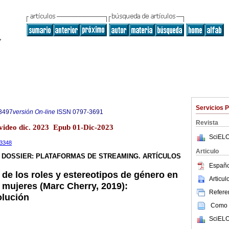
Servicios 
3497
versión On-line
ISSN
0797-3691
Revista
evideo dic. 2023 Epub 01-Dic-2023
SciELO
.3348
Articulo
DOSSIER: PLATAFORMAS DE STREAMING. ARTÍCULOS
Españo
de los roles y estereotipos de género en
Articu
 mujeres (Marc Cherry, 2019):
Referen
olución
Como c
SciELO