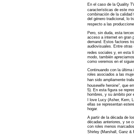
En el caso de la Quality T
características de este m
combinación de la calidad 
del género tradicional, lo 
respecto a las produccione
Pero, sin duda, esta terce
acceso a internet en gran 
demand. Estos factores tr
audiovisuales. Entre otras
redes sociales y, en esta l
modo, también apreciamos 
como veremos en el siguie
Continuando con la última i
roles asociados a las muje
han sido ampliamente trab
housewife heroine”, que em
5). En esta figura se repr
hombres, y su ámbito por 
I love Lucy (Asher, Kern, L
ellas se representan estere
hogar.
A partir de la década de l
décadas anteriores, y se c
con roles menos marcados 
Shirley (Marshall, Ganz &