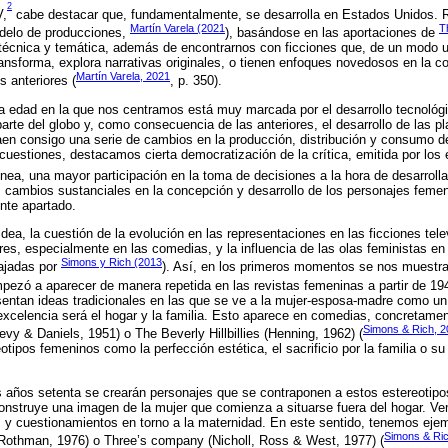
2
V,
cabe destacar que, fundamentalmente, se desarrolla en Estados Unidos. 
Martín Varela (2021
T
odelo de producciones,
), basándose en las aportaciones de
técnica y temática, además de encontrarnos con ficciones que, de un modo u
transforma, explora narrativas originales, o tienen enfoques novedosos en la 
Martín Varela, 2021
s anteriores (
, p. 350).
ra edad en la que nos centramos está muy marcada por el desarrollo tecnológic
parte del globo y, como consecuencia de las anteriores, el desarrollo de las p
aen consigo una serie de cambios en la producción, distribución y consumo d
 cuestiones, destacamos cierta democratización de la crítica, emitida por los
ínea, una mayor participación en la toma de decisiones a la hora de desarrollar
cambios sustanciales en la concepción y desarrollo de los personajes femeni
nte apartado.
dea, la cuestión de la evolución en las representaciones en las ficciones tele
res, especialmente en las comedias, y la influencia de las olas feministas en
Simons y Rich (2013
ajadas por
). Así, en los primeros momentos se nos muestra
pezó a aparecer de manera repetida en las revistas femeninas a partir de 19
esentan ideas tradicionales en las que se ve a la mujer-esposa-madre como 
excelencia será el hogar y la familia. Esto aparece en comedias, concretame
Simons & Rich, 
evy & Daniels, 1951) o The Beverly Hillbillies (Henning, 1962) (
otipos femeninos como la perfección estética, el sacrificio por la familia o s
os años setenta se crearán personajes que se contraponen a estos estereotip
onstruye una imagen de la mujer que comienza a situarse fuera del hogar. Ve
y cuestionamientos en torno a la maternidad. En este sentido, tenemos ej
Simons & Ric
 Rothman, 1976) o Three’s company (Nicholl, Ross & West, 1977) (