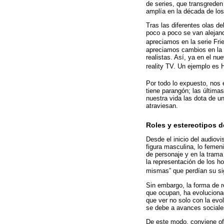
de series, que transgreden
amplía en la década de lo
Tras las diferentes olas d
poco a poco se van alejand
apreciamos en la serie Fr
apreciamos cambios en la 
realistas. Así, ya en el nu
reality TV. Un ejemplo es
Por todo lo expuesto, nos 
tiene parangón; las última
nuestra vida las dota de u
atraviesan.
Roles y estereotipos d
Desde el inicio del audiov
figura masculina, lo femen
de personaje y en la trama
la representación de los h
mismas” que perdían su sig
Sin embargo, la forma de r
que ocupan, ha evoluciona
que ver no solo con la evo
se debe a avances sociale
De este modo, conviene ofr