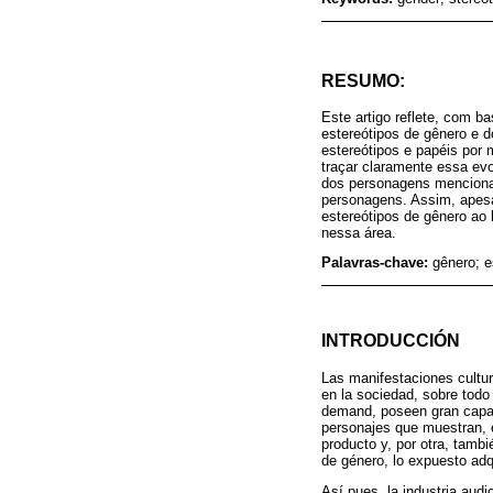
RESUMO:
Este artigo reflete, com 
estereótipos de gênero e 
estereótipos e papéis por 
traçar claramente essa ev
dos personagens mencionad
personagens. Assim, apesa
estereótipos de gênero ao
nessa área.
Palavras-chave:
gênero; e
INTRODUCCIÓN
Las manifestaciones cultu
en la sociedad, sobre todo 
demand, poseen gran capaci
personajes que muestran, e
producto y, por otra, tamb
de género, lo expuesto adq
Así pues, la industria aud