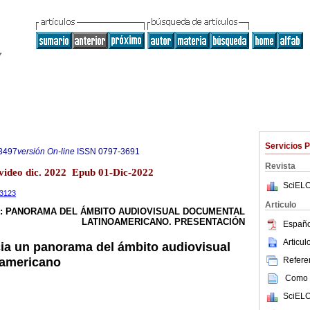
Servicios 
3497
versión On-line
ISSN
0797-3691
Revista
evideo dic. 2022 Epub 01-Dic-2022
SciELO
.3123
Articulo
: PANORAMA DEL ÁMBITO AUDIOVISUAL DOCUMENTAL
LATINOAMERICANO. PRESENTACIÓN
Españo
Articu
ia un panorama del ámbito audiovisual
oamericano
Referen
Como c
SciELO