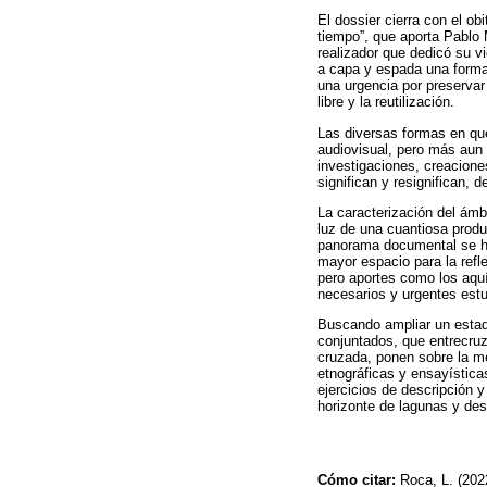
El dossier cierra con el o
tiempo”, que aporta Pablo 
realizador que dedicó su v
a capa y espada una formac
una urgencia por preservar
libre y la reutilización.
Las diversas formas en que
audiovisual, pero más aun c
investigaciones, creaciones
significan y resignifican,
La caracterización del ámb
luz de una cuantiosa produ
panorama documental se ha 
mayor espacio para la refl
pero aportes como los aquí 
necesarios y urgentes estu
Buscando ampliar un estado
conjuntados, que entrecruz
cruzada, ponen sobre la m
etnográficas y ensayísticas
ejercicios de descripción 
horizonte de lagunas y des
Cómo citar:
Roca, L. (202