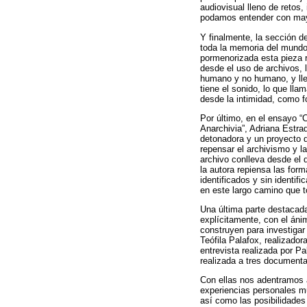
audiovisual lleno de retos,
podamos entender con mayo
Y finalmente, la sección de
toda la memoria del mundo
pormenorizada esta pieza re
desde el uso de archivos, 
humano y no humano, y lle
tiene el sonido, lo que lla
desde la intimidad, como f
Por último, en el ensayo “C
Anarchivia”, Adriana Estra
detonadora y un proyecto d
repensar el archivismo y la
archivo conlleva desde el 
la autora repiensa las for
identificados y sin identif
en este largo camino que t
Una última parte destacada 
explícitamente, con el áni
construyen para investigar
Teófila Palafox, realizador
entrevista realizada por Pa
realizada a tres documenta
Con ellas nos adentramos a
experiencias personales mu
así como las posibilidades