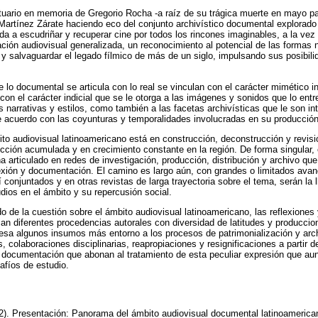
bituario en memoria de Gregorio Rocha -a raíz de su trágica muerte en mayo pa
Martínez Zárate haciendo eco del conjunto archivístico documental explorado
ida a escudriñar y recuperar cine por todos los rincones imaginables, a la ve
ión audiovisual generalizada, un reconocimiento al potencial de las formas n
 y salvaguardar el legado fílmico de más de un siglo, impulsando sus posibil
 lo documental se articula con lo real se vinculan con el carácter mimético in
on el carácter indicial que se le otorga a las imágenes y sonidos que lo entre
 narrativas y estilos, como también a las facetas archivísticas que le son in
 de acuerdo con las coyunturas y temporalidades involucradas en su producción
ito audiovisual latinoamericano está en construcción, deconstrucción y revis
cción acumulada y en crecimiento constante en la región. De forma singular, 
articulado en redes de investigación, producción, distribución y archivo q
exión y documentación. El camino es largo aún, con grandes o limitados ava
conjuntados y en otras revistas de larga trayectoria sobre el tema, serán la 
dios en el ámbito y su repercusión social.
 de la cuestión sobre el ámbito audiovisual latinoamericano, las reflexiones 
an diferentes procedencias autorales con diversidad de latitudes y producci
esa algunos insumos más entorno a los procesos de patrimonialización y arc
, colaboraciones disciplinarias, reapropiaciones y resignificaciones a partir
y documentación que abonan al tratamiento de esta peculiar expresión que au
afíos de estudio.
2). Presentación: Panorama del ámbito audiovisual documental latinoameric