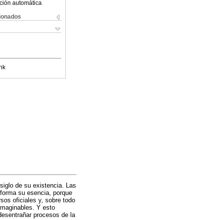
ción automática
cionados
nk
iglo de su existencia. Las
nforma su esencia, porque
os oficiales y, sobre todo
imaginables. Y esto
desentrañar procesos de la