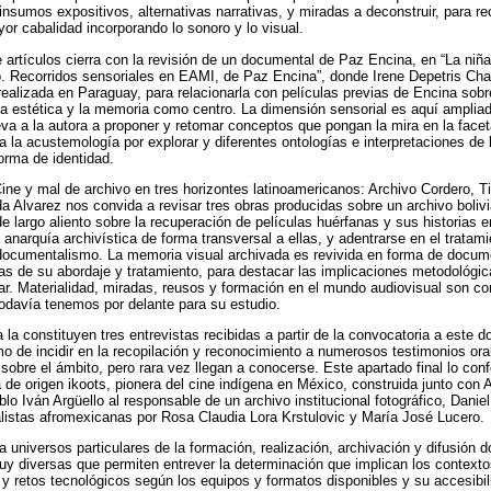
 insumos expositivos, alternativas narrativas, y miradas a deconstruir, para r
r cabalidad incorporando lo sonoro y lo visual.
 artículos cierra con la revisión de un documental de Paz Encina, en “La niña,
. Recorridos sensoriales en EAMI, de Paz Encina”, donde Irene Depetris Cha
alizada en Paraguay, para relacionarla con películas previas de Encina sobre 
la estética y la memoria como centro. La dimensión sensorial es aquí amplia
va a la autora a proponer y retomar conceptos que pongan la mira en la face
ma la acustemología por explorar y diferentes ontologías e interpretaciones de l
orma de identidad.
ine y mal de archivo en tres horizontes latinoamericanos: Archivo Cordero, Ti
da Alvarez nos convida a revisar tres obras producidas sobre un archivo boliv
e largo aliento sobre la recuperación de películas huérfanas y sus historias e
 anarquía archivística de forma transversal a ellas, y adentrarse en el tratam
documentalismo. La memoria visual archivada es revivida en forma de docume
mas de su abordaje y tratamiento, para destacar las implicaciones metodológica
icar. Materialidad, miradas, reusos y formación en el mundo audiovisual son c
odavía tenemos por delante para su estudio.
la constituyen tres entrevistas recibidas a partir de la convocatoria a este d
mo de incidir en la recopilación y reconocimiento a numerosos testimonios or
 sobre el ámbito, pero rara vez llegan a conocerse. Este apartado final lo con
a de origen ikoots, pionera del cine indígena en México, construida junto con 
blo Iván Argüello al responsable de un archivo institucional fotográfico, Danie
listas afromexicanas por Rosa Claudia Lora Krstulovic y María José Lucero.
 universos particulares de la formación, realización, archivación y difusión 
y diversas que permiten entrever la determinación que implican los contextos
 y retos tecnológicos según los equipos y formatos disponibles y su accesibil