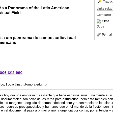
Traduc
ds a Panorama of the Latin American
Links rela
sual Field
Compartir
Otros
Otros
Permali
 a um panorama do campo audiovisual
mericano
-0003-1215-1992
ico, lroca@institutomora.edu.mx
es hoy día una empresa más viable que hace escasos años, finalmente a un s
a documentales son parte de los retos para estudiarlos, pero esto también co
e los márgenes, seguido de forma independiente y a contrapelo de los discurs
os recursos presupuestales y humanos que en el mundo de la ficción son in
n el documental pasa a primer plano la urgencia por contar, por entender y 