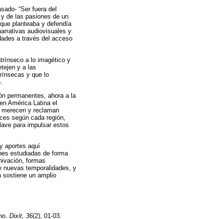
sado- “Ser fuera del
 y de las pasiones de un
z que planteaba y defendía
arrativas audiovisuales y
idades a través del acceso
trínseco a lo imagético y
tejen y a las
trínsecas y que lo
.
ión permanentes, ahora a la
en América Latina el
ue merecen y reclaman
nces según cada región,
llave para impulsar estos
y aportes aquí
ones estudiadas de forma
hivación, formas
 de nuevas temporalidades, y
n sostiene un amplio
ano.
Dixit, 36
(2), 01-03.