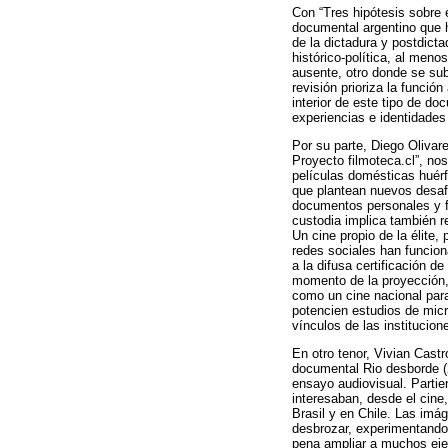
Con “Tres hipótesis sobre e
documental argentino que h
de la dictadura y postdict
histórico-política, al meno
ausente, otro donde se sub
revisión prioriza la funció
interior de este tipo de d
experiencias e identidades 
Por su parte, Diego Olivare
Proyecto filmoteca.cl”, nos
películas domésticas huér
que plantean nuevos desaf
documentos personales y fa
custodia implica también r
Un cine propio de la élite,
redes sociales han funcion
a la difusa certificación d
momento de la proyección, 
como un cine nacional para
potencien estudios de micr
vínculos de las institucio
En otro tenor, Vivian Castr
documental Rio desborde (2
ensayo audiovisual. Partie
interesaban, desde el cin
Brasil y en Chile. Las imá
desbrozar, experimentando 
pena ampliar a muchos eje