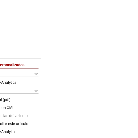
Personalizados
 Analytics
l (pdf)
lo en XML
cias del artículo
itar este artículo
 Analytics