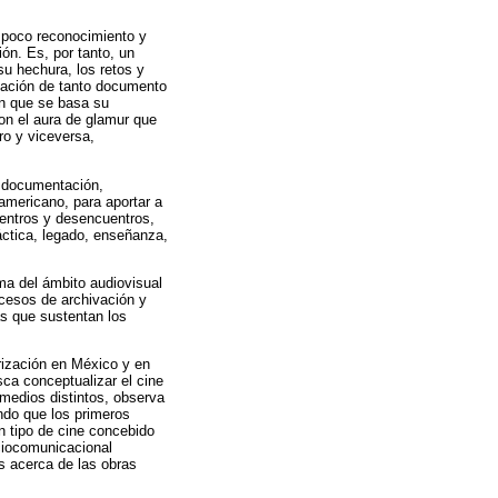
 poco reconocimiento y
ión. Es, por tanto, un
su hechura, los retos y
lización de tanto documento
en que se basa su
on el aura de glamur que
ro y viceversa,
s, documentación,
americano, para aportar a
uentros y desencuentros,
áctica, legado, enseñanza,
ama del ámbito audiovisual
ocesos de archivación y
as que sustentan los
rización en México y en
sca conceptualizar el cine
 medios distintos, observa
ndo que los primeros
n tipo de cine concebido
ciocomunicacional
s acerca de las obras