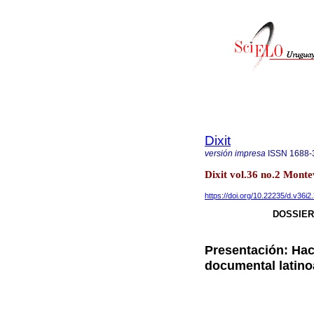
Dixit
versión impresa
ISSN
1688-
Dixit vol.36 no.2 Mont
https://doi.org/10.22235/d.v36i2
DOSSIER
Presentación: Hac
documental latin