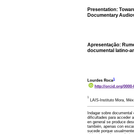
Presentation: Towar
Documentary Audiovi
Apresentação: Rumo
documental latino-a
1
Lourdes Roca
http://orcid.org/0000
1
LAIS-Instituto Mora, Méx
Indagar sobre documental 
dificultades para acceder 
en general se produce desd
también, apenas con escas
sucede porque usualmente e