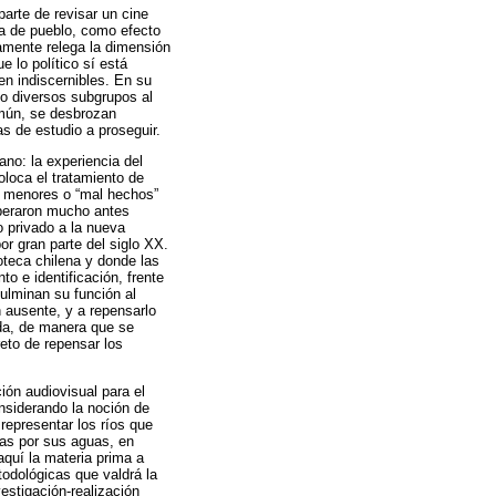
parte de revisar un cine
ía de pueblo, como efecto
iamente relega la dimensión
 lo político sí está
en indiscernibles. En su
do diversos subgrupos al
común, se desbrozan
as de estudio a proseguir.
ano: la experiencia del
oloca el tratamiento de
s menores o “mal hechos”
uperaron mucho antes
 privado a la nueva
r gran parte del siglo XX.
moteca chilena y donde las
o e identificación, frente
culminan su función al
 ausente, y a repensarlo
ida, de manera que se
eto de repensar los
ión audiovisual para el
onsiderando la noción de
representar los ríos que
das por sus aguas, en
aquí la materia prima a
odológicas que valdrá la
stigación-realización