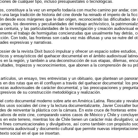
ciones de cualquier tipo, incluso presupuestales o tecnológicas.
nces, constituye a la vez un empeño todavía con mucho camino por andar, con
una larga tradición de historia del cine donde ha reinado el imperio de la ficc
ién desde esos márgenes que le dan origen, reconociendo las dificultades de 
campo, los devenires y peculiaridades del trabajo archivístico, la patrimonia
 centuria, y las particularidades de la investigación y creación audiovisual 
temente el trabajo de hormiguitas concienzudas que usualmente hay detrás, c
icción. Con todo, las fronteras son cada vez más difusas y una se nutre del ot
dades expresivas y narrativas.
dossier de la revista Dixit buscó impulsar y ofrecer un espacio sobre estudio
íticos y ensayísticos del quehacer documental en el ámbito audiovisual latino
nes en la región, y también a una deconstrucción de sus etapas, dilemas, enc
icultades, tropiezos y reconocimientos, que abonen a la comprensión de su pr
 artículos, un ensayo, tres entrevistas y un obituario, que plantean un panor
s en dos rutas que en él confluyen a través del quehacer documental: los pr
piezas audiovisuales de carácter documental, y las preocupaciones y pregunt
xpresivos de su construcción metodológica y realización.
del corto documental moderno sobre arte en América Latina. Rescate y revalo
 los usos sociales del cine y la lectura documentalizante, Javier Cossalter bu
ades de reinventar la plástica con la cámara. En este cruce de fronteras entre
ativos de este cine, comparando varios casos de México y Chile y concluye
en este terreno, mientras los de Chile tienen un carácter más divulgativo; u
on fines comunicacionales y divulgativos, así como también con propósito so
memoria audiovisual y documento cultural que permite nuevas interpretacione
texto social en el que se insertan.