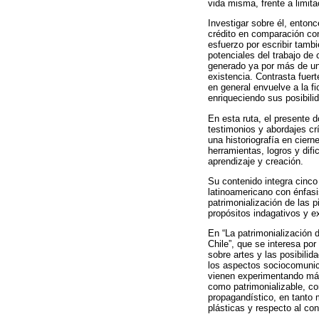
vida misma, frente a limita
Investigar sobre él, ento
crédito en comparación con 
esfuerzo por escribir tamb
potenciales del trabajo de 
generado ya por más de una
existencia. Contrasta fuer
en general envuelve a la f
enriqueciendo sus posibili
En esta ruta, el presente 
testimonios y abordajes cr
una historiografía en cier
herramientas, logros y dif
aprendizaje y creación.
Su contenido integra cinco
latinoamericano con énfasi
patrimonialización de las 
propósitos indagativos y e
En “La patrimonialización 
Chile”, que se interesa por
sobre artes y las posibilid
los aspectos sociocomunic
vienen experimentando más 
como patrimonializable, c
propagandístico, en tanto 
plásticas y respecto al con