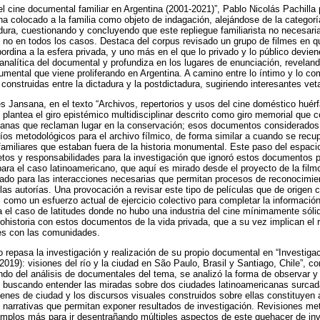
l cine documental familiar en Argentina (2001-2021)”, Pablo Nicolás Pachilla 
a colocado a la familia como objeto de indagación, alejándose de la categor
adura, cuestionando y concluyendo que este repliegue familiarista no necesar
s no en todos los casos. Destaca del corpus revisado un grupo de filmes en que
ordina a la esfera privada, y uno más en el que lo privado y lo público devien
n analítica del documental y profundiza en los lugares de enunciación, revelan
ocumental que viene proliferando en Argentina. A camino entre lo íntimo y lo 
construidas entre la dictadura y la postdictadura, sugiriendo interesantes vet
s Jansana, en el texto “Archivos, repertorios y usos del cine doméstico huérf
 plantea el giro epistémico multidisciplinar descrito como giro memorial que c
fanas que reclaman lugar en la conservación; esos documentos considerado
íos metodológicos para el archivo fílmico, de forma similar a cuando se rec
miliares que estaban fuera de la historia monumental. Este paso del espacio
etos y responsabilidades para la investigación que ignoró estos documentos po
 para el caso latinoamericano, que aquí es mirado desde el proyecto de la fil
ado para las interacciones necesarias que permitan procesos de reconocimient
e las autorías. Una provocación a revisar este tipo de películas que de origen 
como un esfuerzo actual de ejercicio colectivo para completar la información
 el caso de latitudes donde no hubo una industria del cine mínimamente sól
ohistoria con estos documentos de la vida privada, que a su vez implican el r
nes con las comunidades.
o repasa la investigación y realización de su propio documental en “Investigac
019): visiones del río y la ciudad en São Paulo, Brasil y Santiago, Chile”, c
ndo del análisis de documentales del tema, se analizó la forma de observar y 
e, buscando entender las miradas sobre dos ciudades latinoamericanas surca
genes de ciudad y los discursos visuales construidos sobre ellas constituyen 
narrativas que permitan exponer resultados de investigación. Revisiones met
mplos más para ir desentrañando múltiples aspectos de este quehacer de inve