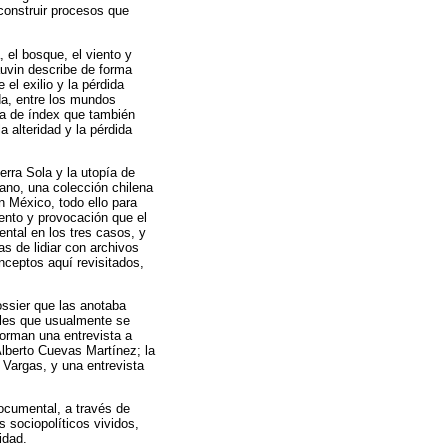
econstruir procesos que
 el bosque, el viento y
uvin describe de forma
el exilio y la pérdida
da, entre los mundos
ta de índex que también
a alteridad y la pérdida
erra Sola y la utopía de
iano, una colección chilena
n México, todo ello para
iento y provocación que el
ntal en los tres casos, y
s de lidiar con archivos
onceptos aquí revisitados,
ossier que las anotaba
ales que usualmente se
forman una entrevista a
Alberto Cuevas Martínez; la
l Vargas, y una entrevista
documental, a través de
 sociopolíticos vividos,
idad.