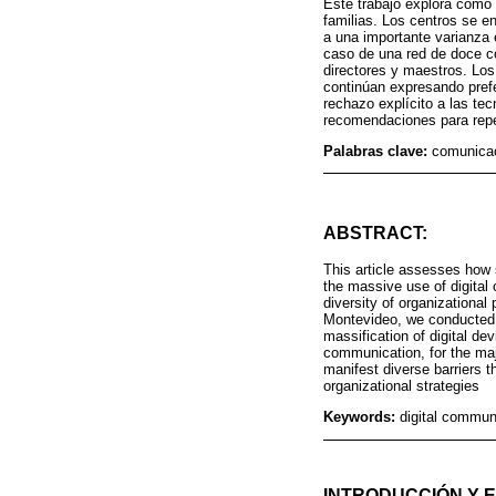
Este trabajo explora cómo 
familias. Los centros se e
a una importante varianza 
caso de una red de doce co
directores y maestros. Los
continúan expresando prefe
rechazo explícito a las te
recomendaciones para repen
Palabras clave:
comunicac
ABSTRACT:
This article assesses how 
the massive use of digital
diversity of organizational
Montevideo, we conducted s
massification of digital de
communication, for the majo
manifest diverse barriers 
organizational strategies
Keywords:
digital communi
INTRODUCCIÓN Y 