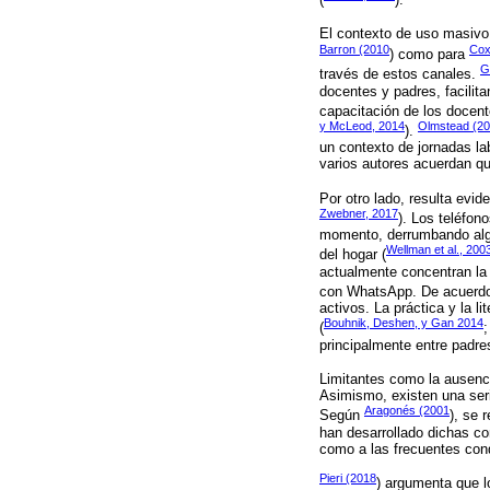
El contexto de uso masivo 
Barron (2010
Cox
) como para
G
través de estos canales.
docentes y padres, facilita
capacitación de los docent
y McLeod, 2014
Olmstead (2
).
un contexto de jornadas la
varios autores acuerdan qu
Por otro lado, resulta evi
Zwebner, 2017
). Los teléfon
momento, derrumbando algun
Wellman et al., 200
del hogar (
actualmente concentran la
con WhatsApp. De acuerd
activos. La práctica y la 
Bouhnik, Deshen, y Gan 2014
(
principalmente entre padre
Limitantes como la ausenci
Asimismo, existen una ser
Aragonés (2001
Según
), se 
han desarrollado dichas co
como a las frecuentes con
Pieri (2018
) argumenta que l