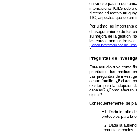
en su uso para la comunica
internacional ICILS sobre 
sistema educativo uruguayo
TIC, aspectos que determin
Por último, es importante c
el aseguramiento de los pr
su mejora de la gestión int
las cargas administrativas
Banco Interamericano de Desar
(
Preguntas de investiga
Este estudio tuvo como fi
prioritarios -las familias
Las preguntas de investiga
centro-familia: ¿Existen p
existen para la adopción d
canales? ¿Cómo afectan la
digital?
Consecuentemente, se plant
H1: Dada la falta de
protocolos para la c
H2: Dada la ausenci
comunicacionales.