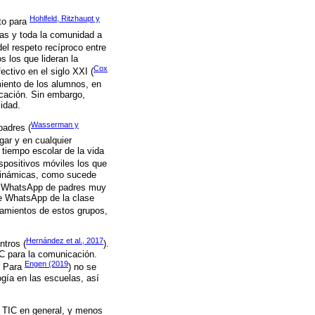
Hohlfeld, Ritzhaupt y
nto para
ias y toda la comunidad a
el respeto recíproco entre
s los que lideran la
Cox
ctivo en el siglo XXI (
miento de los alumnos, en
icación. Sin embargo,
idad.
Wasserman y
padres (
gar y en cualquier
tiempo escolar de la vida
ispositivos móviles los que
 dinámicas, como sucede
 de WhatsApp de padres muy
 de WhatsApp de la clase
tamientos de estos grupos,
Hernández et al., 2017
ntros (
).
C para la comunicación.
Engen (2019
. Para
) no se
ogía en las escuelas, así
s TIC en general, y menos