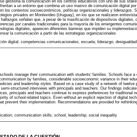
se gestiona la comunicación en los centros educativos con uno de sus stakeho
nfrentan a un entorno que combina un uso masivo de comunicación digital por p
en los contextos socioeconómicos, políticas organizacionales y liderazgos. 
legios privados en Montevideo (Uruguay), en los que se realizaron entrevist
 hallazgos señalan que, a pesar de la masificación de dispositivos digitales, 
rencias por canales tradicionales para la mayoría de los emergentes comuni
cnologías digitales, aparecen diferentes barreras que impiden su implementaci
sar la comunicación a partir de las estrategias organizacionales
ión digital; competencias comunicacionales; escuela; liderazgo; desigualdad
schools manage their communication with students' families. Schools face a
 communication by families, considerable socioeconomic variance in their edu
 policies and leadership styles. Based on a case study of a network of twelve 
emi-structured interviews with principals and teachers. Our findings indicate 
vices, principals and teachers continue to express preferences for traditional n
rity of school-related topics. Even without an explicit rejection of digital te
that prevent their implementation. Recommendations are provided for rethink
cation; communication skills; school; leadership; social inequality
ESTADO DE LA CUESTIÓN