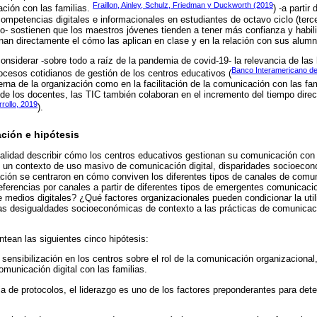
Fraillon, Ainley, Schulz, Friedman y Duckworth (2019
ción con las familias.
) -a parti
competencias digitales e informacionales en estudiantes de octavo ciclo (terce
- sostienen que los maestros jóvenes tienden a tener más confianza y habili
an directamente el cómo las aplican en clase y en la relación con sus alum
onsiderar -sobre todo a raíz de la pandemia de covid-19- la relevancia de las 
Banco Interamericano de
ocesos cotidianos de gestión de los centros educativos (
erna de la organización como en la facilitación de la comunicación con las fa
 de los docentes, las TIC también colaboran en el incremento del tiempo dire
rollo, 2019
).
ción e hipótesis
nalidad describir cómo los centros educativos gestionan su comunicación co
- en un contexto de uso masivo de comunicación digital, disparidades socioeco
ción se centraron en cómo conviven los diferentes tipos de canales de comun
referencias por canales a partir de diferentes tipos de emergentes comunicac
e medios digitales? ¿Qué factores organizacionales pueden condicionar la util
s desigualdades socioeconómicas de contexto a las prácticas de comunicació
ean las siguientes cinco hipótesis:
 sensibilización en los centros sobre el rol de la comunicación organizacional
omunicación digital con las familias.
a de protocolos, el liderazgo es uno de los factores preponderantes para dete