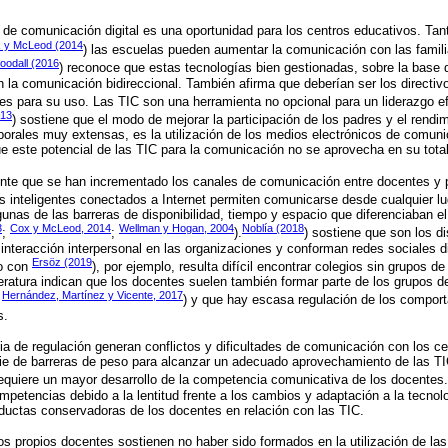
de comunicación digital es una oportunidad para los centros educativos. Ta
 y McLeod (2014
) las escuelas pueden aumentar la comunicación con las famil
oodall (2016
) reconoce que estas tecnologías bien gestionadas, sobre la base d
n la comunicación bidireccional. También afirma que deberían ser los directivo
es para su uso. Las TIC son una herramienta no opcional para un liderazgo efe
013
) sostiene que el modo de mejorar la participación de los padres y el rendi
borales muy extensas, es la utilización de los medios electrónicos de comun
e este potencial de las TIC para la comunicación no se aprovecha en su total
dente que se han incrementado los canales de comunicación entre docentes y 
os inteligentes conectados a Internet permiten comunicarse desde cualquier lu
as de las barreras de disponibilidad, tiempo y espacio que diferenciaban el 
3
Cox y McLeod, 2014
Wellman y Hogan, 2004
Noblía (2018
;
;
).
) sostiene que son los d
 interacción interpersonal en las organizaciones y conforman redes sociales
Ersöz (2019
o con
), por ejemplo, resulta difícil encontrar colegios sin grupos
literatura indican que los docentes suelen también formar parte de los grupos
Hernández, Martínez y Vicente, 2017
;
) y que hay escasa regulación de los compor
s.
a de regulación generan conflictos y dificultades de comunicación con los ce
ie de barreras de peso para alcanzar un adecuado aprovechamiento de las TI
requiere un mayor desarrollo de la competencia comunicativa de los docentes
mpetencias debido a la lentitud frente a los cambios y adaptación a la tecnol
ductas conservadoras de los docentes en relación con las TIC.
os propios docentes sostienen no haber sido formados en la utilización de la