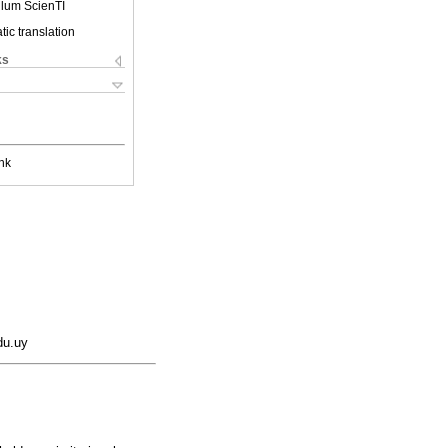
ulum ScienTI
ic translation
ks
nk
du.uy