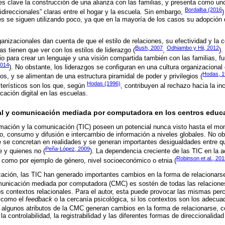
es clave la construcción de una alianza con las familias, y presenta como uno
Bordalba (2016
direccionales” claras entre el hogar y la escuela. Sin embargo,
)
es se siguen utilizando poco, ya que en la mayoría de los casos su adopción
anizacionales dan cuenta de que el estilo de relaciones, su efectividad y la
Bush, 2007
Odhiambo y Hii, 2012
s tienen que ver con los estilos de liderazgo (
,
).
o para crear un lenguaje y una visión compartida también con las familias, f
2014
). No obstante, los liderazgos se configuran en una cultura organizacional
Hodas, 
ios, y se alimentan de una estructura piramidal de poder y privilegios (
Hodas (1996)
cterísticos son los que, según
, contribuyen al rechazo hacia la in
cación digital en las escuelas.
tal y comunicación mediada por computadora en los centros educ
rmación y la comunicación (TIC) poseen un potencial nunca visto hasta el mo
, consumo y difusión e intercambio de información a niveles globales. No ob
e se concretan en realidades y se generan importantes desigualdades entre q
Peña-López, 2009
 y quienes no (
). La dependencia creciente de las TIC en la a
Robinson et al., 20
 como por ejemplo de género, nivel socioeconómico o etnia (
ación, las TIC han generado importantes cambios en la forma de relacionarse
omunicación mediada por computadora (CMC) es sostén de todas las relaciones
s contextos relacionales. Para el autor, esta puede provocar las mismas per
, como el
feedback
o la cercanía psicológica, si los contextos son los adecua
 algunos atributos de la CMC generan cambios en la forma de relacionarse, co
a controlabilidad, la registrabilidad y las diferentes formas de direccionalid