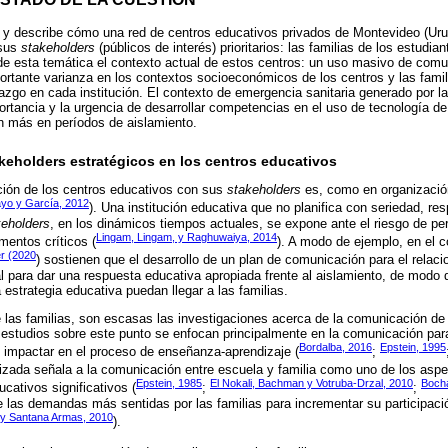
a y describe cómo una red de centros educativos privados de Montevideo (Ur
 sus
stakeholders
(públicos de interés) prioritarios: las familias de los estudian
 de esta temática el contexto actual de estos centros: un uso masivo de comun
portante varianza en los contextos socioeconómicos de los centros y las famili
razgo en cada institución. El contexto de emergencia sanitaria generado por 
ortancia y la urgencia de desarrollar competencias en el uso de tecnología de
ún más en períodos de aislamiento.
eholders estratégicos en los centros educativos
ción de los centros educativos con sus
stakeholders
es, como en organización
yo y García, 2012
). Una institución educativa que no planifica con seriedad, r
keholders
, en los dinámicos tiempos actuales, se expone ante el riesgo de per
Lingam, Lingam, y Raghuwaiya, 2014
entos críticos (
). A modo de ejemplo, en el 
r (2020
) sostienen que el desarrollo de un plan de comunicación para el relac
al para dar una respuesta educativa apropiada frente al aislamiento, de modo
a estrategia educativa puedan llegar a las familias.
e las familias, son escasas las investigaciones acerca de la comunicación de
estudios sobre este punto se enfocan principalmente en la comunicación para
Bordalba, 2016
Epstein, 1995
 impactar en el proceso de enseñanza-aprendizaje (
;
ializada señala a la comunicación entre escuela y familia como uno de los asp
Epstein, 1985
El Nokali, Bachman y Votruba-Drzal, 2010
Boch
ucativos significativos (
;
;
las demandas más sentidas por las familias para incrementar su participaci
y Santana Armas, 2010
).