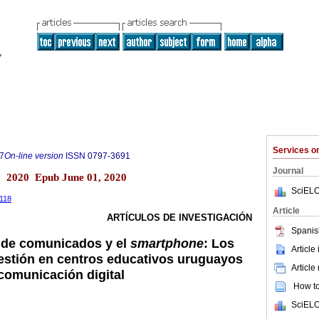
Services 
7
On-line version
ISSN
0797-3691
Journal
o 2020 Epub June 01, 2020
SciELO
2118
Article
ARTÍCULOS DE INVESTIGACIÓN
Spanis
 de comunicados y el
smartphone
: Los
Article
gestión en centros educativos uruguayos
Article
 comunicación digital
How to 
SciELO