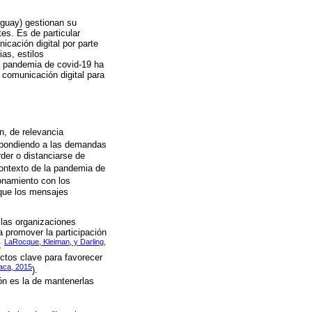
uguay) gestionan su
tes. Es de particular
icación digital por parte
as, estilos
la pandemia de covid-19 ha
 comunicación digital para
, de relevancia
espondiendo a las demandas
der o distanciarse de
contexto de la pandemia de
ionamiento con los
 que los mensajes
 las organizaciones
 promover la participación
LaRocque, Kleiman, y Darling,
;
ectos clave para favorecer
aca, 2015
).
ón es la de mantenerlas