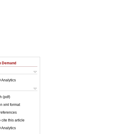
on Demand
 Analytics
h (pdf)
 in xml format
 references
cite this article
 Analytics