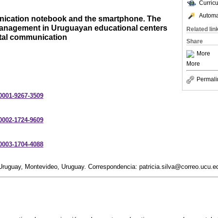
Curric
Automat
ication notebook and the smartphone. The
management in Uruguayan educational centers
Related lin
gital communication
Share
More
More
Permali
-0001-9267-3509
-0002-1724-9609
-0003-1704-4088
 Uruguay, Montevideo, Uruguay. Correspondencia: patricia.silva@correo.ucu.e