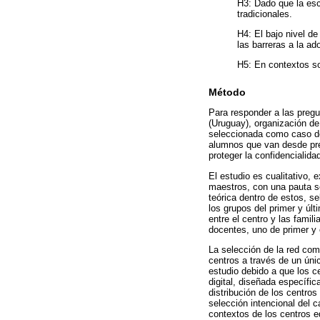
H3: Dado que la esc
tradicionales.
H4: El bajo nivel d
las barreras a la ad
H5: En contextos so
Método
Para responder a las pregu
(Uruguay), organización de
seleccionada como caso de 
alumnos que van desde pre
proteger la confidencialida
El estudio es cualitativo, e
maestros, con una pauta s
teórica dentro de estos, s
los grupos del primer y últ
entre el centro y las famil
docentes, uno de primer y 
La selección de la red com
centros a través de un únic
estudio debido a que los 
digital, diseñada específic
distribución de los centro
selección intencional del 
contextos de los centros 