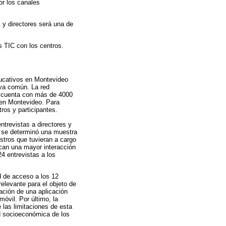
or los canales
 y directores será una de
 TIC con los centros.
ducativos en Montevideo
iva común. La red
r, cuenta con más de 4000
 en Montevideo. Para
tros y participantes.
entrevistas a directores y
y se determinó una muestra
stros que tuvieran a cargo
lican una mayor interacción
24 entrevistas a los
d de acceso a los 12
relevante para el objeto de
ción de una aplicación
móvil. Por último, la
 las limitaciones de esta
ad socioeconómica de los