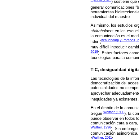
Epstein (2013
) sostiene que 
generar comunicaciones “bi
herramientas bidireccional
individual del maestro.
Asimismo, los estudios org
stakeholders
en las escuela
la comunicación es el medi
Beauchamp y Parsons, 
líder (
muy difícil introducir camb
2019
). Estos factores cara
tecnologías para la comuni
TIC, desigualdad digi
Las tecnologías de la info
democratización del acceso
potencialidades no siempr
aprovechar adecuadamente
inequidades ya existentes,
En el ámbito de la comunic
Walther (1996
Según
), la c
puede observar en todos lo
comunicación cara a cara
Walther, 1996
). Sin embargo,
comunicación asincrónica, l
Walther, 2011
(
).