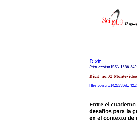
Dixit
Print version
ISSN
1688-349
Dixit no.32 Montevide
https://doi.org/10.22235/d.vi32.
Entre el cuaderno
desafíos para la 
en el contexto de