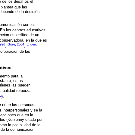
 de los desafíos el
 plantea que las
 depende de la decisión
 comunicación con los
 En los centros educativos
unción específica de un
 conservadora, en la que es
1996
Gore, 2004
Engen,
;
;
corporación de las
ativos
mento para la
stante, estas
uienes las pueden
ctualidad refuerza
15
).
 entre las personas.
 interpersonales y se la
cepciones que en la
dos (Korzenny citado por
mo la posibilidad de la
ad de la comunicación