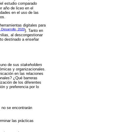
r del estudio comparado
r año de liceo en el
dades en el uso de las
nos.
herramientas digitales para
 Desarrollo, 2020
). Tanto en
milias, al descongestionar
cto destinado a enseñar
n uno de sus
stakeholders
nómicas y organizacionales.
icación en las relaciones
ionales? ¿Qué barreras
ización de los diferentes
n y preferencia por lo
, no se encontrarán
rminar las prácticas