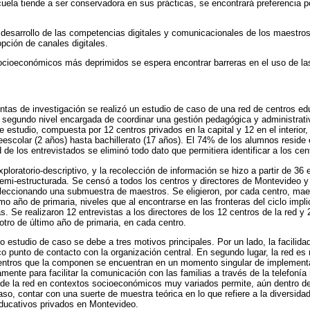
uela tiende a ser conservadora en sus prácticas, se encontrará preferencia p
e desarrollo de las competencias digitales y comunicacionales de los maestros
opción de canales digitales.
cioeconómicos más deprimidos se espera encontrar barreras en el uso de las
ntas de investigación se realizó un estudio de caso de una red de centros e
 segundo nivel encargada de coordinar una gestión pedagógica y administrat
estudio, compuesta por 12 centros privados en la capital y 12 en el interio
escolar (2 años) hasta bachillerato (17 años). El 74% de los alumnos reside
d de los entrevistados se eliminó todo dato que permitiera identificar a los cen
xploratorio-descriptivo, y la recolección de información se hizo a partir de 36 
emi-estructurada. Se censó a todos los centros y directores de Montevideo 
eleccionando una submuestra de maestros. Se eligieron, por cada centro, mae
imo año de primaria, niveles que al encontrarse en las fronteras del ciclo imp
ias. Se realizaron 12 entrevistas a los directores de los 12 centros de la red y 
otro de último año de primaria, en cada centro.
o estudio de caso se debe a tres motivos principales. Por un lado, la facilida
o punto de contacto con la organización central. En segundo lugar, la red es 
centros que la componen se encuentran en un momento singular de implementa
amente para facilitar la comunicación con las familias a través de la telefonía 
s de la red en contextos socioeconómicos muy variados permite, aún dentro de
caso, contar con una suerte de muestra teórica en lo que refiere a la diversid
educativos privados en Montevideo.