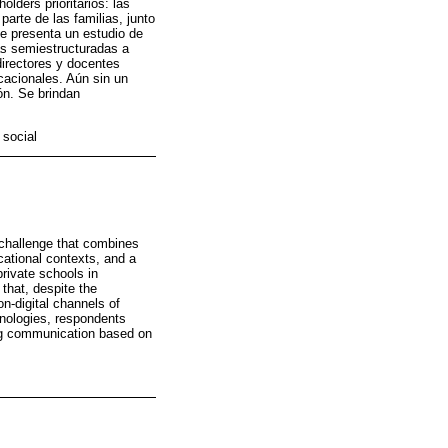
lders prioritarios: las
arte de las familias, junto
Se presenta un estudio de
as semiestructuradas a
directores y docentes
cacionales. Aún sin un
ón. Se brindan
 social
 challenge that combines
cational contexts, and a
private schools in
that, despite the
on-digital channels of
chnologies, respondents
ing communication based on