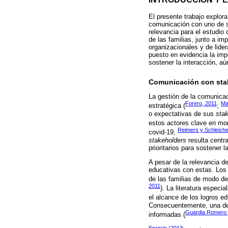
El presente trabajo explor
comunicación con uno de
relevancia para el estudio
de las familias, junto a im
organizacionales y de lide
puesto en evidencia la imp
sostener la interacción, a
Comunicación con stak
La gestión de la comunica
Forero, 2011
Ma
estratégica (
;
o expectativas de sus
sta
estos actores clave en mom
Reimers y Schleiche
covid-19,
stakeholders
resulta centr
prioritarios para sostener l
A pesar de la relevancia d
educativas con estas. Los 
de las familias de modo de
2011
). La literatura espec
el alcance de los logros ed
Consecuentemente, una de 
Guardia Romero 
informadas (