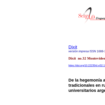
Dixit
versión impresa
ISSN
1688-
Dixit no.32 Montevide
https://doi.org/10.22235/d.vi32.
De la hegemonía a
tradicionales en r
universitarios arg