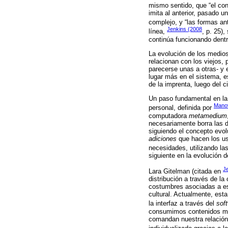
mismo sentido, que “el con
imita al anterior, pasado 
complejo, y “las formas an
Jenkins (2008
línea,
, p. 25)
continúa funcionando dent
La evolución de los medio
relacionan con los viejos,
parecerse unas a otras- y
lugar más en el sistema, e
de la imprenta, luego del 
Un paso fundamental en la 
Manov
personal, definida por
computadora
metamedium
necesariamente borra las di
siguiendo el concepto evol
adiciones
que hacen los us
necesidades, utilizando la
siguiente en la evolución d
J
Lara Gitelman (citada en
distribución a través de la
costumbres asociadas a esa
cultural. Actualmente, esta
la interfaz a través del
sof
consumimos contenidos me
comandan nuestra relación 