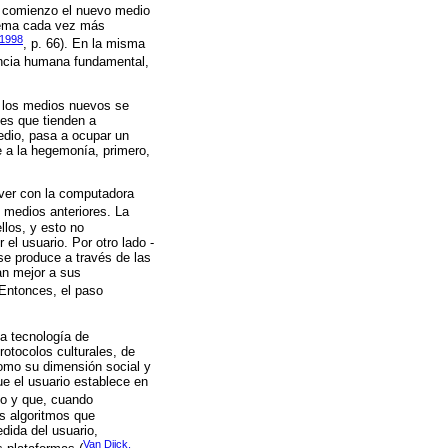
al comienzo el nuevo medio
stema cada vez más
 1998
, p. 66). En la misma
encia humana fundamental,
s los medios nuevos se
ces que tienden a
edio, pasa a ocupar un
e a la hegemonía, primero,
 ver con la computadora
 medios anteriores. La
llos, y esto no
el usuario. Por otro lado -
se produce a través de las
an mejor a sus
 Entonces, el paso
na tecnología de
protocolos culturales, de
como su dimensión social y
ue el usuario establece en
do y que, cuando
os algoritmos que
dida del usuario,
Van Dijck,