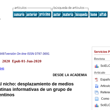
Servicios 
3497
versión On-line
ISSN
0797-3691
Revista
o 2020 Epub 01-Jun-2020
SciELO
1946
Articulo
DESDE LA ACADEMIA
Españo
l nicho: desplazamiento de medios
Articu
utinas informativas de un grupo de
Referen
entinos
Como c
SciELO