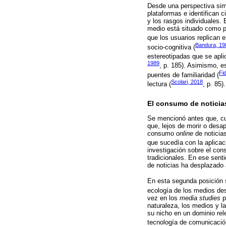
Desde una perspectiva sim
plataformas e identifican c
y los rasgos individuales. 
medio está situado como po
que los usuarios replican e
Bandura, 19
socio-cognitiva (
estereotipadas que se apli
1989
, p. 185). Asimismo, 
Fid
puentes de familiaridad (
Scolari, 2018
lectura (
, p. 85).
El consumo de noticias
Se mencionó antes que, cu
que, lejos de morir o desa
consumo
online
de noticias
que sucedía con la aplicaci
investigación sobre el con
tradicionales. En ese sent
de noticias ha desplazado
En esta segunda posición 
ecología de los medios des
vez en los
media studies
p
naturaleza, los medios y 
su nicho en un dominio rel
tecnología de comunicació