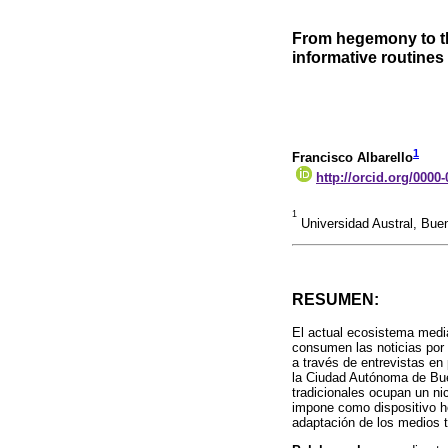
From hegemony to the
informative routines
1
Francisco Albarello
http://orcid.org/0000
1
Universidad Austral, Buen
RESUMEN:
El actual ecosistema mediá
consumen las noticias por p
a través de entrevistas en 
la Ciudad Autónoma de Bue
tradicionales ocupan un ni
impone como dispositivo he
adaptación de los medios t