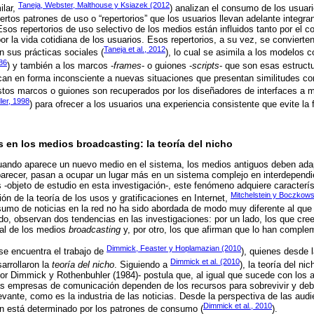
Taneja, Webster, Malthouse y Ksiazek (2012
ilar,
) analizan el consumo de los usuari
iertos patrones de uso o “repertorios” que los usuarios llevan adelante integra
Esos repertorios de uso selectivo de los medios están influidos tanto por el co
r la vida cotidiana de los usuarios. Esos repertorios, a su vez, se convierten
Taneja et al., 2012
n sus prácticas sociales (
), lo cual se asimila a los modelos c
86
) y también a los marcos -
frames
- o guiones -
scripts
- que son esas estruct
can en forma inconsciente a nuevas situaciones que presentan similitudes con
estos marcos o guiones son recuperados por los diseñadores de interfaces a 
ler, 1998
) para ofrecer a los usuarios una experiencia consistente que evite la 
 en los medios broadcasting: la teoría del nicho
ando aparece un nuevo medio en el sistema, los medios antiguos deben adap
parecer, pasan a ocupar un lugar más en un sistema complejo en interdependi
 -objeto de estudio en esta investigación-, este fenómeno adquiere característ
Mitchelstein y Boczkows
ón de la teoría de los usos y gratificaciones en Internet,
sumo de noticias en la red no ha sido abordada de modo muy diferente al que 
ido, observan dos tendencias en las investigaciones: por un lado, los que c
 al de los medios
broadcasting
y, por otro, los que afirman que lo han comple
Dimmick, Feaster y Hoplamazian (2010
se encuentra el trabajo de
), quienes desde l
Dimmick et al. (2010
arrollaron la
teoría del nicho
. Siguiendo a
), la teoría del ni
or Dimmick y Rothenbuhler (1984)- postula que, al igual que sucede con los a
las empresas de comunicación dependen de los recursos para sobrevivir y de
evante, como es la industria de las noticias. Desde la perspectiva de las audi
Dimmick et al., 2010
n está determinado por los patrones de consumo (
).