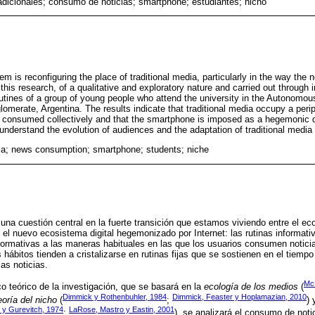
adicionales; consumo de noticias; smartphone; estudiantes; nicho
m is reconfiguring the place of traditional media, particularly in the way th
this research, of a qualitative and exploratory nature and carried out through i
outines of a group of young people who attend the university in the Autonomou
omerate, Argentina. The results indicate that traditional media occupy a peri
 consumed collectively and that the smartphone is imposed as a hegemonic de
understand the evolution of audiences and the adaptation of traditional media 
dia; news consumption; smartphone; students; niche
 una cuestión central en la fuerte transición que estamos viviendo entre el 
y el nuevo ecosistema digital hegemonizado por Internet: las rutinas informati
formativas a las maneras habituales en las que los usuarios consumen notic
 hábitos tienden a cristalizarse en rutinas fijas que se sostienen en el tiempo
as noticias.
Mc
o teórico de la investigación, que se basará en la
ecología de los medios
(
Dimmick y Rothenbuhler, 1984
Dimmick, Feaster y Hoplamazian, 2010
eoría del nicho
(
;
) 
r y Gurevitch, 1974
LaRose, Mastro y Eastin, 2001
;
), se analizará el consumo de noti