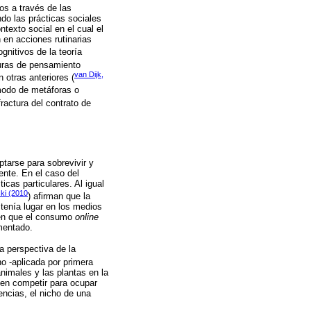
os a través de las
ndo las prácticas sociales
ntexto social en el cual el
 en acciones rutinarias
ognitivos de la teoría
uras de pensamiento
van Dijk,
 otras anteriores (
modo de metáforas o
fractura del contrato de
tarse para sobrevivir y
ente. En el caso del
icas particulares. Al igual
ki (2010
) afirman que la
tenía lugar en los medios
reen que el consumo
online
mentado.
a perspectiva de la
cho -aplicada por primera
nimales y las plantas en la
ben competir para ocupar
encias, el nicho de una