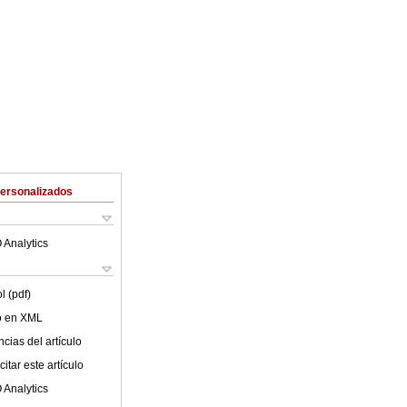
Personalizados
 Analytics
l (pdf)
lo en XML
cias del artículo
itar este artículo
 Analytics