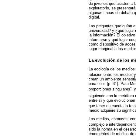
de jóvenes que asisten a la
exploratorio, se presentar
algunas líneas de debate q
digital.
Las preguntas que guían es
universidad? y ¿qué lugar 
la información? El objetiv
informarse y qué lugar ocup
como dispositivo de acceso
lugar marginal a los medios
La evolución de los me
La ecología de los medios 
relación entre los medios y
crean un ambiente sensoria
para ellos (p. 31). Para M
proporciones singulares”, 
siguiendo con la metáfora
entre sí y que evolucionan
que tener en cuenta la tota
medio adquiere su signific
Los medios, entonces, coev
complejo e interdependient
sido la norma en el desarr
emergentes de medios de c