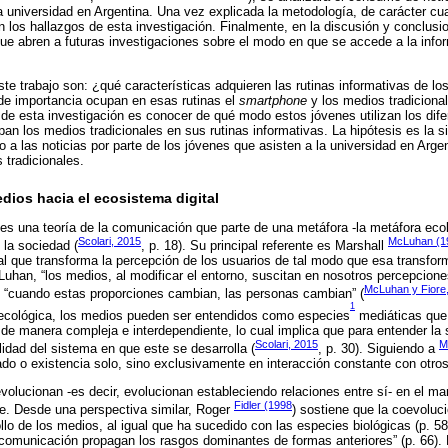
 universidad en Argentina. Una vez explicada la metodología, de carácter cual
án los hallazgos de esta investigación. Finalmente, en la discusión y conclus
ue abren a futuras investigaciones sobre el modo en que se accede a la info
te trabajo son: ¿qué características adquieren las rutinas informativas de lo
de importancia ocupan en esas rutinas el
smartphone
y los medios tradiciona
o de esta investigación es conocer de qué modo estos jóvenes utilizan los dif
an los medios tradicionales en sus rutinas informativas. La hipótesis es la s
 a las noticias por parte de los jóvenes que asisten a la universidad en Arg
 tradicionales.
dios hacia el ecosistema digital
es una teoría de la comunicación que parte de una metáfora -la metáfora ecoló
Scolari, 2015
McLuhan (1
 la sociedad (
, p. 18). Su principal referente es Marshall
l que transforma la percepción de los usuarios de tal modo que esa transfor
cLuhan, “los medios, al modificar el entorno, suscitan en nosotros percepcion
McLuhan y Fiore
y “cuando estas proporciones cambian, las personas cambian” (
1
 ecológica, los medios pueden ser entendidos como especies
mediáticas que 
 de manera compleja e interdependiente, lo cual implica que para entender la
Scolari, 2015
M
lidad del sistema en que este se desarrolla (
, p. 30). Siguiendo a
ado o existencia solo, sino exclusivamente en interacción constante con otros
olucionan -es decir, evolucionan estableciendo relaciones entre sí- en el m
Fidler (1998
e. Desde una perspectiva similar, Roger
) sostiene que la coevoluc
ollo de los medios, al igual que ha sucedido con las especies biológicas (p. 5
omunicación propagan los rasgos dominantes de formas anteriores” (p. 66). 