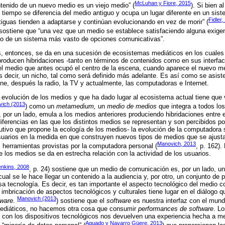
McLuhan y Fiore, 2015
tenido de un nuevo medio es un viejo medio” (
). Si bien 
un tiempo se diferencia del medio antiguo y ocupa un lugar diferente en un si
Fidler,
tiguas tienden a adaptarse y continúan evolucionando en vez de morir” (
, sostiene que “una vez que un medio se establece satisfaciendo alguna exig
ro de un sistema más vasto de opciones comunicativas”.
s, entonces, se da en una sucesión de ecosistemas mediáticos en los cuale
 producen hibridaciones -tanto en términos de contenidos como en sus interfa
 el medio que antes ocupó el centro de la escena, cuando aparece el nuevo m
s decir, un nicho, tal como será definido más adelante. Es así como se asist
cine, después la radio, la TV y actualmente, las computadoras e Internet.
evolución de los medios y que ha dado lugar al ecosistema actual tiene que
ich (2013
) como un
metamedium,
un
medio de medios
que integra a todos los
, por un lado, emula a los medios anteriores produciendo hibridaciones entre e
ferencias en las que los distintos medios se representan y son percibidos por 
utivo que propone la ecología de los medios- la evolución de la computadora 
uarios en la medida en que construyen nuevos tipos de medios que se ajust
Manovich, 2013
s herramientas provistas por la computadora personal (
, p. 162).
e los medios se da en estrecha relación con la actividad de los usuarios.
enkins, 2008
, p. 24) sostiene que un medio de comunicación es, por un lado, u
 cual se le hace llegar un contenido a la audiencia y, por otro, un conjunto de 
 tecnología. Es decir, es tan importante el aspecto tecnológico del medio 
 imbricación de aspectos tecnológicos y culturales tiene lugar en el diálogo q
Manovich (2013
tware
.
) sostiene que el
software
es nuestra interfaz con el mun
diáticos, no hacemos otra cosa que consumir
performances de software
. L
con los dispositivos tecnológicos nos devuelven una experiencia hecha a me
Aguado y Navarro Güere, 2013