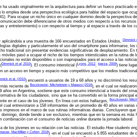
se ha usado originalmente en la arquitectura para definir un hueco practicado 
4) lo emplea desde una perspectiva ecológica para hablar del espacio que oc
41). Para ocupar un nicho único en cualquier dominio desde la perspectiva de
omunicación debe diferenciarse de otros medios con respecto a los recursos
ias y entretenimiento) o con respecto al tiempo y al espacio a través de los 
Dimmick e
 y aplicándola a una muestra de 166 encuestados en Estados Unidos,
logías digitales y particularmente el uso del
smartphone
para informarse, lo
cho tradicional sin presentar evidencias significativas de desplazamiento. En
 móviles pasó a ocupar el nicho de los tiempos intersticiales en la rutina de l
icionales no están disponibles o son inapropiados para el acceso a las notici
Dimmick
et al
, 2010
Lyons, 2012
Igarza, 2009
(
). El consumo intersticial (
;
) tiene lug
en un acceso en tiempo y espacio más competitivo que los medios tradicional
mick et al. (2010
) encuestó a usuarios de 19 a 68 años y no discriminó los resul
Boczkowski, Mitchelstein y Matassi (2018
o más reciente de
), en el cual se realizaro
9 años en Argentina, sostiene que este consumo intersticial a través del
sma
informativa de los ciudadanos, sino que se ha convertido en la forma principa
Boczkowski, Mitch
nte en el caso de los jóvenes. En línea con estos hallazgos,
n el cual entrevistaron a 158 informantes de un promedio de 40 años en varias
os impresos en el marco de sus rutinas informativas diarias. Concluyeron q
 domingo, donde tiende a ser exclusivo, mientras que en la semana es más hab
 en combinación con el consumo de noticias
online
durante la jornada laboral.
a de los jóvenes en su relación con las noticias. El estudio
How students en
etaxas, MacMillan y Cohen, 2018
) -en el cual se encuestó a 5.855 estudiantes de 