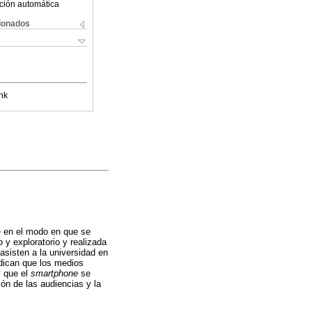
ción automática
cionados
nk
te en el modo en que se
o y exploratorio y realizada
asisten a la universidad en
dican que los medios
y que el
smartphone
se
ón de las audiencias y la