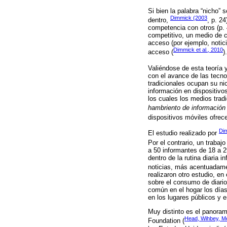
Si bien la palabra “nicho” 
Dimmick (2003
dentro,
, p. 2
competencia con otros (p. 
competitivo, un medio de c
acceso (por ejemplo, notic
Dimmick et al., 2010
acceso (
).
Valiéndose de esta teoría
con el avance de las tecno
tradicionales ocupan su ni
información en dispositivos
los cuales los medios trad
hambriento de información
dispositivos móviles ofrec
Dim
El estudio realizado por
Por el contrario, un trabaj
a 50 informantes de 18 a 2
dentro de la rutina diaria 
noticias, más acentuadame
realizaron otro estudio, e
sobre el consumo de diari
común en el hogar los días
en los lugares públicos y
Muy distinto es el panoram
Head, Wihbey, M
Foundation (