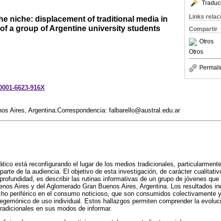
Traduc
Links rela
 niche: displacement of traditional media in
 of a group of Argentine university students
Compartir
Otros
Otros
Permali
-0001-6623-916X
os Aires, Argentina.Correspondencia: falbarello@austral.edu.ar
tico está reconfigurando el lugar de los medios tradicionales, particularmen
arte de la audiencia. El objetivo de esta investigación, de carácter cualitativ
profundidad, es describir las rutinas informativas de un grupo de jóvenes que 
nos Aires y del Aglomerado Gran Buenos Aires, Argentina. Los resultados in
cho periférico en el consumo noticioso, que son consumidos colectivamente 
gemónico de uso individual. Estos hallazgos permiten comprender la evoluci
radicionales en sus modos de informar.