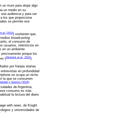
en un muro para alojar algo
upa un medio en su
 una audiencia y para ser
 a los que proporciona
cuales se permite ese
t al. (2010
) sostienen que,
s medios
broadcasting
 tanto, el consumo de
os usuarios, intersticios en
as en un ambiente
ar precisamente porque los
Dimmick et al., 2010
es (
).
tados por franjas etarias.
n entrevistas en profundidad
rtphone
no ocupa un nicho
l en la que se consumen
elstein y Suenzo (2019)
 ciudades de Argentina,
ue ese consumo es más
itual la lectura del diario
gage with news
, de Knight
colegios y universidades de