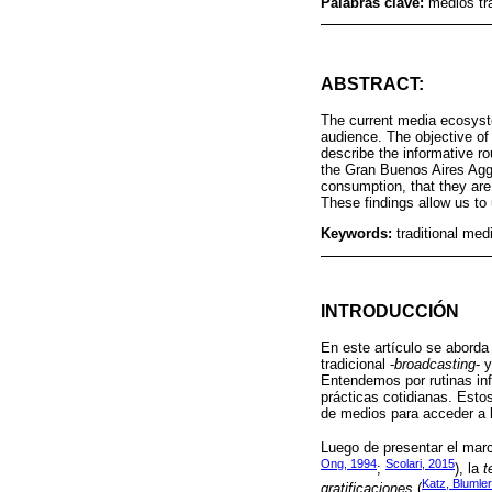
Palabras clave:
medios tr
ABSTRACT:
The current media ecosyste
audience. The objective of 
describe the informative r
the Gran Buenos Aires Aggl
consumption, that they are
These findings allow us to 
Keywords:
traditional me
INTRODUCCIÓN
En este artículo se aborda
tradicional -
broadcasting
- 
Entendemos por rutinas in
prácticas cotidianas. Estos
de medios para acceder a l
Luego de presentar el marc
Ong, 1994
Scolari, 2015
;
), la
t
Katz, Blumle
gratificaciones
(