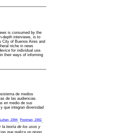
e news is consumed by the
n-depth interviews, is to
s City of Buenos Aires and
pheral niche in news
vice for individual use.
in their ways of informing
ecosistema de medios
vas de las audiencias.
ias en medio de sus
 y que integran diversidad
Luhan, 1994
Postman, 1992
;
;
y la
teoría de los usos y
cias que realiza un grupo