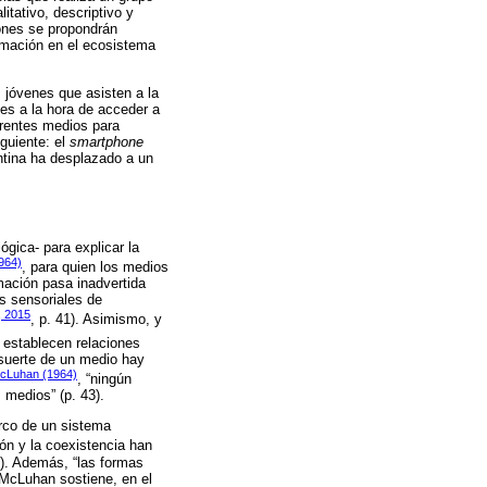
itativo, descriptivo y
iones se propondrán
rmación en el ecosistema
s jóvenes que asisten a la
les a la hora de acceder a
erentes medios para
iguiente: el
smartphone
entina ha desplazado a un
gica- para explicar la
964)
, para quien los medios
mación pasa inadvertida
es sensoriales de
, 2015
, p. 41). Asimismo, y
establecen relaciones
 suerte de un medio hay
cLuhan (1964)
, “ningún
 medios” (p. 43).
arco de un sistema
ión y la coexistencia han
8). Además, “las formas
McLuhan sostiene, en el