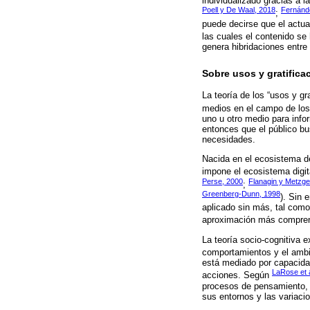
individualizado gracias a l
Poell y De Waal, 2018
Fernánd
;
puede decirse que el actu
las cuales el contenido se
genera hibridaciones entre
Sobre usos y gratifica
La teoría de los “usos y gra
medios en el campo de lo
uno u otro medio para info
entonces que el público b
necesidades.
Nacida en el ecosistema 
impone el ecosistema digita
Perse, 2000
Flanagin y Metzge
;
Greenberg-Dunn, 1998
). Sin
aplicado sin más, tal como
aproximación más comprensi
La teoría socio-cognitiva 
comportamientos y el ambi
está mediado por capacida
LaRose et a
acciones. Según
procesos de pensamiento, 
sus entornos y las variaci