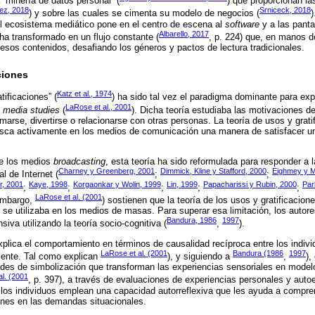
a “minería de datos personal” (
) que proporcionan la
ez, 2018
Srniceck, 2018
) y sobre las cuales se cimenta su modelo de negocios (
)
al ecosistema mediático pone en el centro de escena al
software
y a las pantal
Albarello, 2017
 ha transformado en un flujo constante (
, p. 224) que, en manos d
 esos contenidos, desafiando los géneros y pactos de lectura tradicionales.
ciones
Katz et al., 1974
tificaciones” (
) ha sido tal vez el paradigma dominante para expl
LaRose et al., 2001
s
media studies
(
). Dicha teoría estudiaba las motivaciones del
rmarse, divertirse o relacionarse con otras personas. La teoría de usos y grat
usca activamente en los medios de comunicación una manera de satisfacer u
de los medios
broadcasting
, esta teoría ha sido reformulada para responder 
Charney y Greenberg, 2001
Dimmick, Kline y Stafford, 2000
Eighmey y 
l de Internet (
;
;
r, 2001
Kaye, 1998
Korgaonkar y Wolin, 1999
Lin, 1999
Papacharissi y Rubin, 2000
Par
;
;
;
;
;
LaRose et al. (2001
 embargo,
) sostienen que la teoría de los usos y gratificacion
 se utilizaba en los medios de masas. Para superar esa limitación, los autor
Bandura, 1986
1997
va utilizando la teoría socio-cognitiva (
,
).
explica el comportamiento en términos de causalidad recíproca entre los indiv
LaRose et al. (2001
Bandura (1986
1997
ente. Tal como explican
), y siguiendo a
,
),
des de simbolización que transforman las experiencias sensoriales en modelo
l. (2001
, p. 397), a través de evaluaciones de experiencias personales y aut
los individuos emplean una capacidad autorreflexiva que les ayuda a compr
ones en las demandas situacionales.