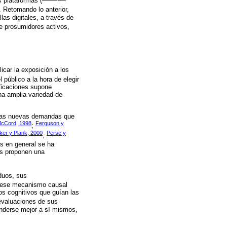
s plataformas (
. Retomando lo anterior,
las digitales, a través de
e prosumidores activos,
icar la exposición a los
 público a la hora de elegir
ificaciones supone
na amplia variedad de
a las nuevas demandas que
McCord, 1998
Ferguson y
;
ker y Plank, 2000
Perse y
;
es en general se ha
es proponen una
iduos, sus
 ese mecanismo causal
s cognitivos que guían las
oevaluaciones de sus
enderse mejor a sí mismos,