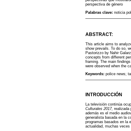
perspectiva de género
Palabras clave:
noticia po
ABSTRACT:
This article aims to analyz
show prevails. To do so, w
Pastorizzo by Nahir Galarz
concepts from different per
framing. The main findings
were observed when the ca
Keywords:
police news; ta
INTRODUCCIÓN
La televisión continúa ocup
Culturales 2017,
realizada 
además es el medio audiovi
generalista basada en la c
programas basados en la e
actualidad, muchas veces a