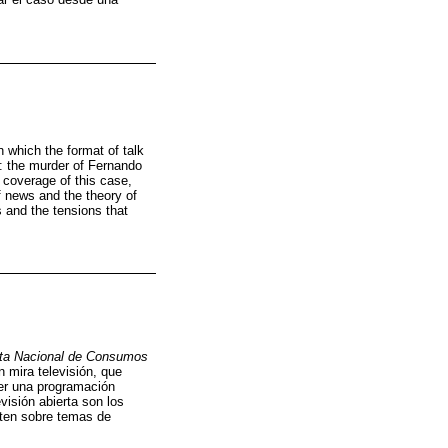
n which the format of talk
e: the murder of Fernando
 coverage of this case,
of news and the theory of
s and the tensions that
ta Nacional de Consumos
n mira televisión, que
cer una programación
visión abierta son los
uten sobre temas de