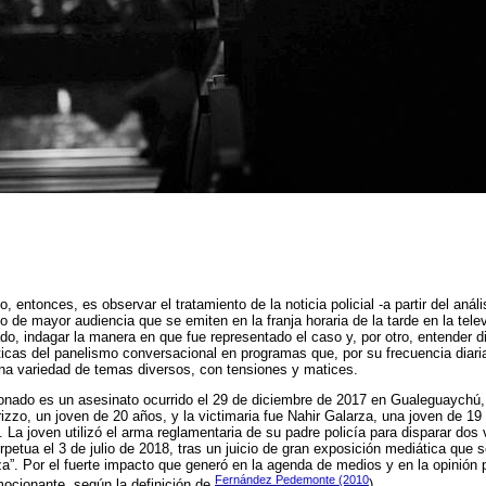
o, entonces, es observar el tratamiento de la noticia policial -a partir del aná
de mayor audiencia que se emiten en la franja horaria de la tarde en la televi
ado, indagar la manera en que fue representado el caso y, por otro, entender d
sticas del panelismo conversacional en programas que, por su frecuencia diari
na variedad de temas diversos, con tensiones y matices.
onado es un asesinato ocurrido el 29 de diciembre de 2017 en Gualeguaychú, 
zzo, un joven de 20 años, y la victimaria fue Nahir Galarza, una joven de 1
. La joven utilizó el arma reglamentaria de su padre policía para disparar dos 
rpetua el 3 de julio de 2018, tras un juicio de gran exposición mediática que 
a”. Por el fuerte impacto que generó en la agenda de medios y en la opinión 
Fernández Pedemonte (2010
ocionante, según la definición de
).