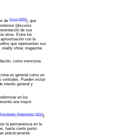
Orza (2002
vos de
), que
externos (discurso
presentación de sus
tre otros. Entre los
 aproximación con la
uellos que representan sus
s, reality show, magazine,
idación, como menciona
unciona en general como un
 centrales. Pueden incluir
e interés general y
redominar en los
presenta una mayor
Fernández Pedemonte (2010
):
por la permanencia en la
as, hasta cierto punto
san prácticamente