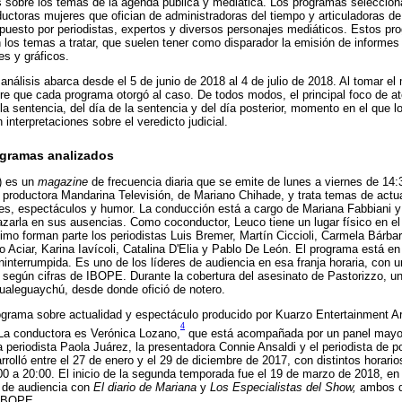
es sobre los temas de la agenda pública y mediática. Los programas seleccio
ductoras mujeres que ofician de administradoras del tiempo y articuladoras de
puesto por periodistas, expertos y diversos personajes mediáticos. Estos pr
 los temas a tratar, que suelen tener como disparador la emisión de informes
es y gráficos.
 análisis abarca desde el 5 de junio de 2018 al 4 de julio de 2018. Al tomar el
re que cada programa otorgó al caso. De todos modos, el principal foco de at
la sentencia, del día de la sentencia y del día posterior, momento en el que l
 interpretaciones sobre el veredicto judicial.
ogramas analizados
 es un
magazine
de frecuencia diaria que se emite de lunes a viernes de 14:
 productora Mandarina Televisión, de Mariano Chihade, y trata temas de actua
iales, espectáculos y humor. La conducción está a cargo de Mariana Fabbiani
zarla en sus ausencias. Como coconductor, Leuco tiene un lugar físico en el
timo forman parte los periodistas Luis Bremer, Martín Ciccioli, Carmela Bárba
 Aciar, Karina Iavícoli, Catalina D'Elia y Pablo De León. El programa está en 
nterrumpida. Es uno de los líderes de audiencia en esa franja horaria, con u
, según cifras de IBOPE. Durante la cobertura del asesinato de Pastorizzo, un
ualeguaychú, desde donde ofició de notero.
grama sobre actualidad y espectáculo producido por Kuarzo Entertainment Ar
4
 La conductora es Verónica Lozano,
que está acompañada por un panel mayor
periodista Paola Juárez, la presentadora Connie Ansaldi y el periodista de p
rolló entre el 27 de enero y el 29 de diciembre de 2017, con distintos horari
00 a 20:00. El inicio de la segunda temporada fue el 19 de marzo de 2018, en 
o de audiencia con
El diario de Mariana
y
Los Especialistas del Show,
ambos d
 IBOPE.