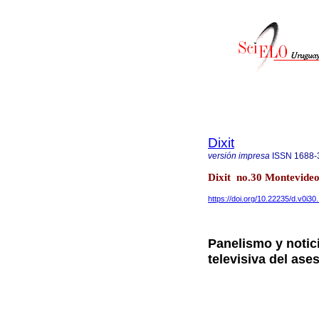
Dixit
versión impresa
ISSN
1688-
Dixit no.30 Montevide
https://doi.org/10.22235/d.v0i30
Panelismo y notici
televisiva del as