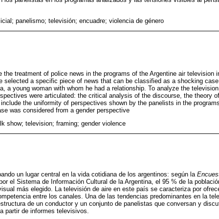
licial; panelismo; televisión; encuadre; violencia de género
e the treatment of police news in the programs of the Argentine air television i
e selected a specific piece of news that can be classified as a shocking cas
a, a young woman with whom he had a relationship. To analyze the television
spectives were articulated: the critical analysis of the discourse, the theory 
 include the uniformity of perspectives shown by the panelists in the program
se was considered from a gender perspective
lk show; television; framing; gender violence
ando un lugar central en la vida cotidiana de los argentinos: según la
Encues
por el Sistema de Información Cultural de la Argentina, el 95 % de la població
sual más elegido. La televisión de aire en este país se caracteriza por ofre
ompetencia entre los canales. Una de las tendencias predominantes en la tele
structura de un conductor y un conjunto de panelistas que conversan y disc
 partir de informes televisivos.