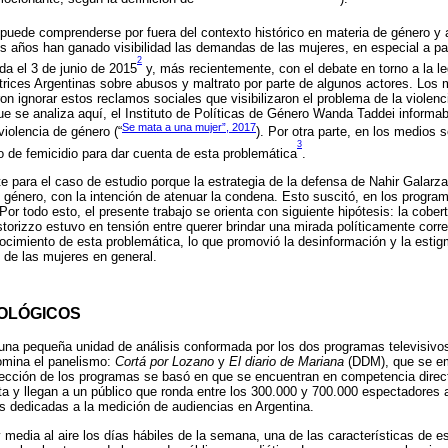
 puede comprenderse por fuera del contexto histórico en materia de género y
os años han ganado visibilidad las demandas de las mujeres, en especial a pa
2
da el 3 de junio de 2015
y, más recientemente, con el debate en torno a la leg
trices Argentinas sobre abusos y maltrato por parte de algunos actores. Los
on ignorar estos reclamos sociales que visibilizaron el problema de la violen
ue se analiza aquí, el Instituto de Políticas de Género Wanda Taddei inform
Se mata a una mujer”, 2017
violencia de género (“
). Por otra parte, en los medios 
3
 de femicidio para dar cuenta de esta problemática
.
e para el caso de estudio porque la estrategia de la defensa de Nahir Galarza
e género, con la intención de atenuar la condena. Esto suscitó, en los progra
Por todo esto, el presente trabajo se orienta con siguiente hipótesis: la cobert
orizzo estuvo en tensión entre querer brindar una mirada políticamente corre
ocimiento de esta problemática, lo que promovió la desinformación y la estig
 de las mujeres en general.
OLÓGICOS
una pequeña unidad de análisis conformada por los dos programas televisivos
domina el panelismo:
Cortá por Lozano
y
El diario de Mariana
(DDM), que se em
ección de los programas se basó en que se encuentran en competencia direct
rta y llegan a un público que ronda entre los 300.000 y 700.000 espectadores
s dedicadas a la medición de audiencias en Argentina.
 media al aire los días hábiles de la semana, una de las características de 