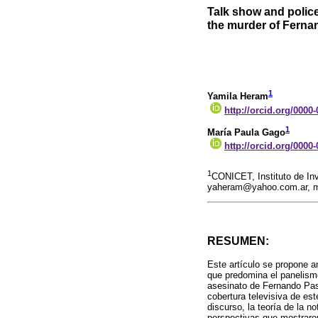
Talk show and police
the murder of Ferna
1
Yamila Heram
http://orcid.org/0000
1
María Paula Gago
http://orcid.org/0000
1
CONICET, Instituto de In
yaheram@yahoo.com.ar, m
RESUMEN:
Este artículo se propone an
que predomina el panelism
asesinato de Fernando Past
cobertura televisiva de est
discurso, la teoría de la n
perspectivas que mostraron