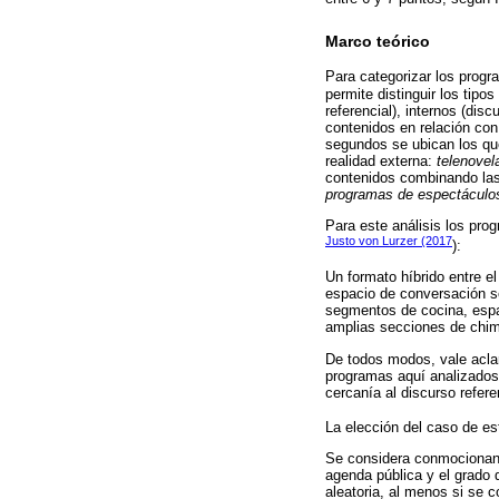
Marco teórico
Para categorizar los prog
permite distinguir los tip
referencial), internos (dis
contenidos en relación con
segundos se ubican los qu
realidad externa:
telenovel
contenidos combinando las 
programas de espectáculo
Para este análisis los pr
Justo von Lurzer (2017
):
Un formato híbrido entre e
espacio de conversación so
segmentos de cocina, espac
amplias secciones de chime
De todos modos, vale acla
programas aquí analizados,
cercanía al discurso refere
La elección del caso de es
Se considera conmocionant
agenda pública y el grado 
aleatoria, al menos si se