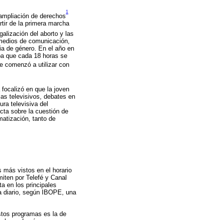
1
 ampliación de derechos
rtir de la primera marcha
alización del aborto y las
 medios de comunicación,
cia de género. En el año en
aba que cada 18 horas se
se comenzó a utilizar con
 focalizó en que la joven
mas televisivos, debates en
ura televisiva del
cta sobre la cuestión de
matización, tanto de
 más vistos en el horario
iten por Telefé y Canal
a en los principales
 a diario, según IBOPE, una
estos programas es la de