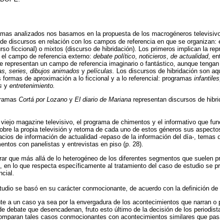
ramas analizados nos basamos en la propuesta de los macrogéneros televisi
os de discursos en relación con los campos de referencia en que se organizan: 
curso ficcional) o mixtos (discurso de hibridación). Los primeros implican la re
 el campo de referencia externo:
debate político
,
noticieros
,
de actualidad
, en
e representan un campo de referencia imaginario o fantástico, aunque tengan
as, series, dibujos animados
y
películas.
Los discursos de hibridación son aq
formas de aproximación a lo ficcional y a lo referencial: programas
infantile
s
y
entretenimiento.
ogramas
Cortá por Lozano
y
El diario de Mariana
representan discursos de hibr
l viejo magazine televisivo, el programa de chimentos y el informativo que f
bre la propia televisión y retoma de cada uno de estos géneros sus aspectos
ios de información de actualidad -repaso de la información del día-, temas d
ntos con panelistas y entrevistas en piso (p. 28).
rar que más allá de lo heterogéneo de los diferentes segmentos que suelen p
 en lo que respecta específicamente al tratamiento del caso de estudio se 
ncial.
tudio se basó en su carácter conmocionante, de acuerdo con la definición de
e a un caso ya sea por la envergadura de los acontecimientos que narran o 
de debate que desencadenan, fruto esto último de la decisión de los periodist
 comparan tales casos conmocionantes con acontecimientos similares que pa