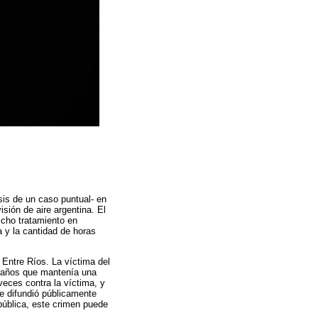
lisis de un caso puntual- en
sión de aire argentina. El
icho tratamiento en
a y la cantidad de horas
Entre Ríos. La víctima del
9 años que mantenía una
veces contra la víctima, y
se difundió públicamente
pública, este crimen puede