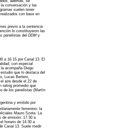
nados, además, se
 la conversación y las
ogramas suelen tener
 realizados con base en
 mes previo a la sentencia
ención lo constituyeron las
os panelistas del
DDM
y
30 a 16:15 por Canal 13
.
El
lidad, con especial
 y la acompaña Diego
 estudio que lo destaca del
ro, Lucas Bertero,
el aire desde el 22 de
n rating promedio que
o de los panelistas (Martín
gentina y emitido por
itariamente femenino: la
oliciales Mauro Szeta. La
os de emisión: 17:30 a
el horario de 14:30 a
e Canal 13. Suele medir