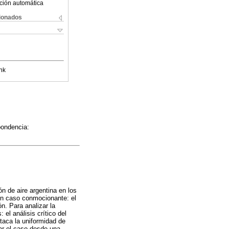
ción automática
cionados
nk
pondencia:
ón de aire argentina en los
un caso conmocionante: el
n. Para analizar la
el análisis crítico del
staca la uniformidad de
ar el caso desde una