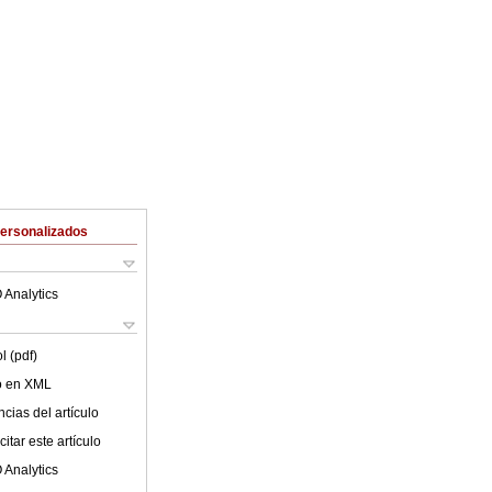
Personalizados
 Analytics
l (pdf)
lo en XML
cias del artículo
itar este artículo
 Analytics