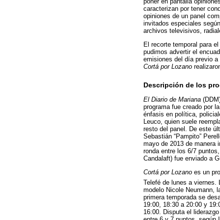
poner en pantalla opinion
caracterizan por tener con
opiniones de un panel com
invitados especiales según
archivos televisivos, radial
El recorte temporal para el
pudimos advertir el encuad
emisiones del día previo a 
Cortá por Lozano
realizaron
Descripción de los pr
El Diario de Mariana
(DDM)
programa fue creado por la
énfasis en política, polic
Leuco, quien suele reempla
resto del panel. De este úl
Sebastián “Pampito” Perello
mayo de 2013 de manera ini
ronda entre los 6/7 puntos
Candalaft) fue enviado a G
Cortá por Lozano
es un pro
Telefé de lunes a viernes.
modelo Nicole Neumann, la 
primera temporada se desar
19:00, 18:30 a 20:00 y 19:
16:00. Disputa el liderazg
entre 6 y 7 puntos, según