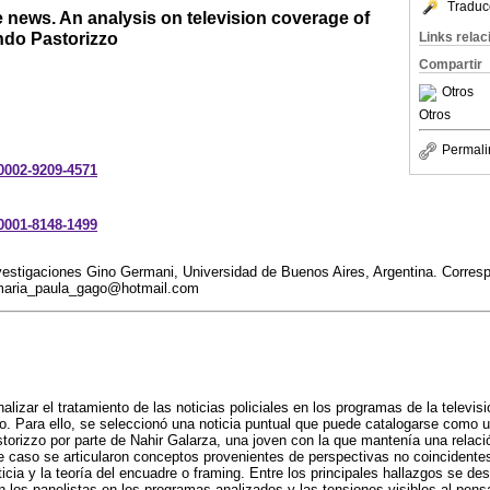
Traduc
 news. An analysis on television coverage of
ndo Pastorizzo
Links rela
Compartir
Otros
Otros
Permali
-0002-9209-4571
-0001-8148-1499
vestigaciones Gino Germani, Universidad de Buenos Aires, Argentina. Corres
aria_paula_gago@hotmail.com
alizar el tratamiento de las noticias policiales en los programas de la televisi
o. Para ello, se seleccionó una noticia puntual que puede catalogarse como 
orizzo por parte de Nahir Galarza, una joven con la que mantenía una relació
e caso se articularon conceptos provenientes de perspectivas no coincidentes: 
oticia y la teoría del encuadre o framing. Entre los principales hallazgos se de
 los panelistas en los programas analizados y las tensiones visibles al pens