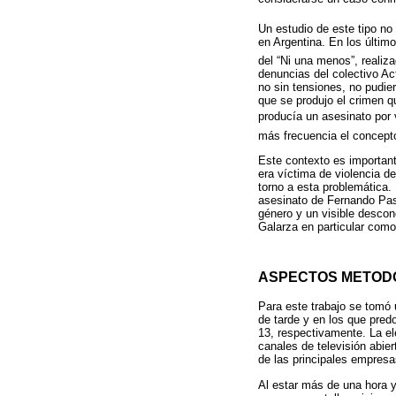
Un estudio de este tipo no
en Argentina. En los últim
del “Ni una menos”, realiza
denuncias del colectivo Ac
no sin tensiones, no pudier
que se produjo el crimen q
producía un asesinato por 
más frecuencia el concepto
Este contexto es important
era víctima de violencia d
torno a esta problemática. 
asesinato de Fernando Past
género y un visible descon
Galarza en particular como
ASPECTOS METOD
Para este trabajo se tomó 
de tarde y en los que pre
13, respectivamente. La el
canales de televisión abie
de las principales empresa
Al estar más de una hora y