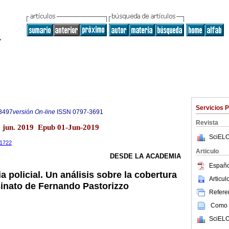
Servicios 
3497
versión On-line
ISSN
0797-3691
Revista
o jun. 2019 Epub 01-Jun-2019
SciELO
.1722
Articulo
DESDE LA ACADEMIA
Españo
a policial. Un análisis sobre la cobertura
Articu
esinato de Fernando Pastorizzo
Referen
Como c
SciELO