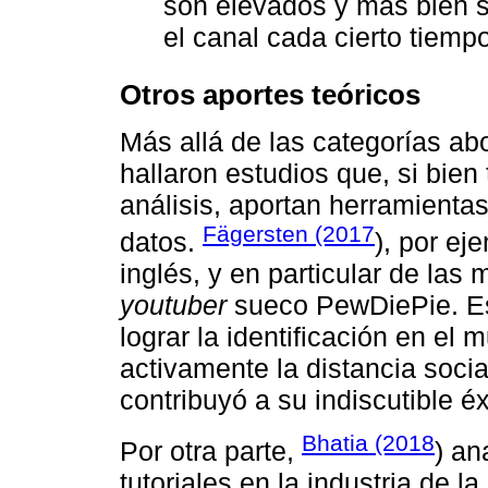
son elevados y más bien se
el canal cada cierto tiemp
Otros aportes teóricos
Más allá de las categorías abo
hallaron estudios que, si bien
análisis, aportan herramienta
Fägersten (2017
datos.
), por ej
inglés, y en particular de las
youtuber
sueco PewDiePie. Est
lograr la identificación en el
activamente la distancia socia
contribuyó a su indiscutible é
Bhatia (2018
Por otra parte,
) an
tutoriales en la industria de l