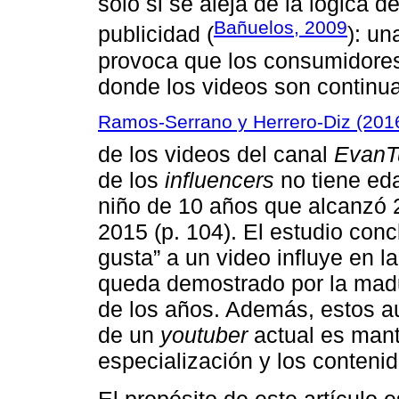
solo si se aleja de la lógica d
Bañuelos, 2009
publicidad (
): un
provoca que los consumidores
donde los videos son contin
Ramos-Serrano y Herrero-Diz (201
de los videos del canal
Evan
de los
influencers
no tiene eda
niño de 10 años que alcanzó 2
2015 (p. 104). El estudio conc
gusta” a un video influye en l
queda demostrado por la madu
de los años. Además, estos au
de un
youtuber
actual es mant
especialización y los contenid
El propósito de este artículo 