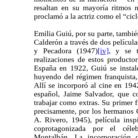
resaltan en su mayoría ritmos
proclamó a la actriz como el “cic
Emilia Guiú, por su parte, tambié
Calderón a través de dos películ
y Pecadora (1947)
[iv]
, y se t
realizaciones de estos producto
España en 1922, Guiú se instaló
huyendo del régimen franquista,
Allí se incorporó al cine en 194
español, Jaime Salvador, que co
trabajar como extras. Su primer 
precisamente, por los hermanos 
A. Rivero, 1945), película ins
coprotagonizada por el céle
Montalbán. La incorporación d