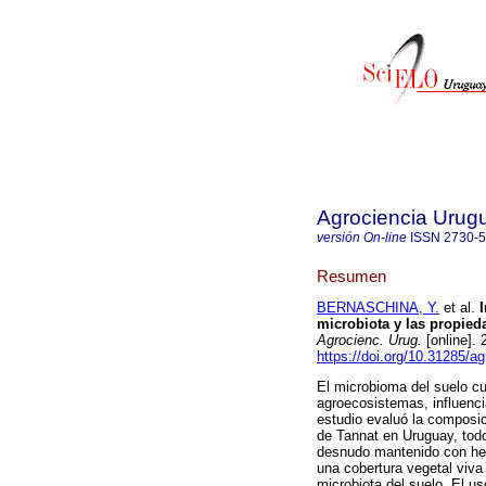
Agrociencia Urug
versión On-line
ISSN
2730-
Resumen
BERNASCHINA, Y.
et al.
I
microbiota y las propied
Agrocienc. Urug.
[online].
https://doi.org/10.31285/a
El microbioma del suelo cu
agroecosistemas, influenc
estudio evaluó la composi
de Tannat en Uruguay, tod
desnudo mantenido con her
una cobertura vegetal viva
microbiota del suelo. El u