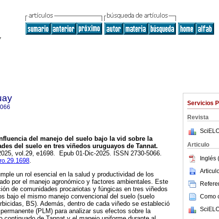
uay
Servicios 
5066
Revista
SciELO
nfluencia del manejo del suelo bajo la vid sobre la
Articulo
ades del suelo en tres viñedos uruguayos de Tannat.
 2025, vol.29, e1698. Epub 01-Dic-2025. ISSN 2730-5066.
Inglés 
gro.29.1698
.
Articu
mple un rol esencial en la salud y productividad de los
iado por el manejo agronómico y factores ambientales. Este
Referen
ción de comunidades procariotas y fúngicas en tres viñedos
os bajo el mismo manejo convencional del suelo (suelo
Como ci
bicidas, BS). Además, dentro de cada viñedo se estableció
SciELO
 permanente (PLM) para analizar sus efectos sobre la
so continuado de Tannat y el manejo uniforme durante al