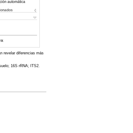
ción automática
cionados
nk
an revelar diferencias más
 suelo; 16S rRNA; ITS2.