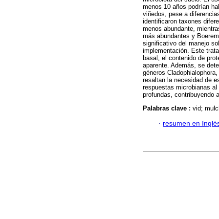
menos 10 años podrían hab
viñedos, pese a diferencia
identificaron taxones dife
menos abundante, mientras
más abundantes y Boeremia
significativo del manejo s
implementación. Este trata
basal, el contenido de pro
aparente. Además, se dete
géneros Cladophialophora,
resaltan la necesidad de e
respuestas microbianas al 
profundas, contribuyendo a
Palabras clave :
vid; mul
·
resumen en Inglé