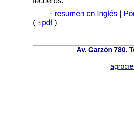
lecheros.
·
resumen en Inglés
|
Por
(
pdf
)
Av. Garzón 780. T
agroci