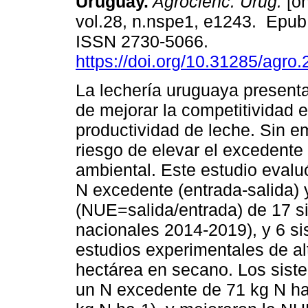
Uruguay.
Agrocienc. Urug.
[on
vol.28, n.nspe1, e1243. Epu
ISSN 2730-5066.
https://doi.org/10.31285/agro
La lechería uruguaya presenta
de mejorar la competitividad e
productividad de leche. Sin e
riesgo de elevar el excedente
ambiental. Este estudio evaluó
N excedente (entrada-salida) 
(NUE=salida/entrada) de 17 
nacionales 2014-2019), y 6 s
estudios experimentales de al
hectárea en secano. Los sist
un N excedente de 71 kg N ha