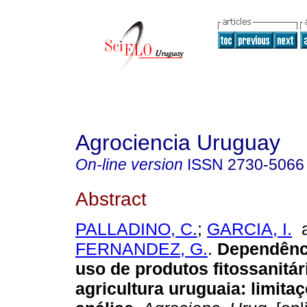
Agrociencia Uruguay
On-line version
ISSN
2730-5066
Abstract
PALLADINO, C.
;
GARCIA, I.
a
FERNANDEZ, G.
.
Dependênci
uso de produtos fitossanitár
agricultura uruguaia: limita