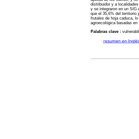
distribuidor y a localidad
y se integraron en un SIG 
que el 35,6% del territorio
frutales de hoja caduca, l
agroecológica basadas en l
Palabras clave :
vulnerabi
·
resumen en Inglé