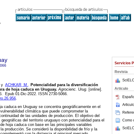
uay
Servicios 
5066
Revista
SciELO
y
ACHKAR, M.
.
Potencialidad para la diversificación
Articulo
tura de hoja caduca en Uruguay.
Agrocienc. Urug.
[online].
956. Epub 01-Dic-2022. ISSN 2730-5066.
Españo
gro.26.956
.
Articu
hoja caduca en Uruguay se concentra geográficamente en el
vulnerabilidad climática que puede comprometer la
Referen
continuidad de las unidades de producción. El objetivo del
s geográficas del territorio uruguayo con potencialidad para el
Como ci
ra de hoja caduca con base en las principales variables
SciELO
la producción. Se consideró la disponibilidad de frío y la
e complementó con la distancia al principal mercado