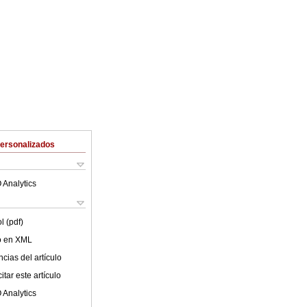
Personalizados
 Analytics
l (pdf)
lo en XML
cias del artículo
tar este artículo
 Analytics