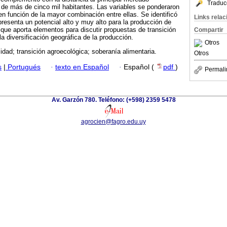
Traduc
es de más de cinco mil habitantes. Las variables se ponderaron
en función de la mayor combinación entre ellas. Se identificó
Links rela
 presenta un potencial alto y muy alto para la producción de
o que aporta elementos para discutir propuestas de transición
Compartir
a diversificación geográfica de la producción.
Otros
lidad; transición agroecológica; soberanía alimentaria.
Otros
s
|
Portugués
·
texto en Español
·
Español (
pdf
)
Permali
Av. Garzón 780. Teléfono: (+598) 2359 5478
agrocien@fagro.edu.uy