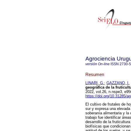
Agrociencia Urug
versión On-line
ISSN
2730-
Resumen
LINARI, G.
;
GAZZANO, I.
geográfica de la fruticul
2022, vol.26, n.nspe3, e
https://doi.org/10.31285/a
El cultivo de frutales de 
sur y expresa una elevada 
soberanía alimentaria y la 
trabajo fue identificar área
desarrollo de la fruticultu
biofísicas que condicionan 
aptitud de los suelos, y s