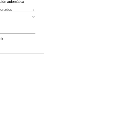
ción automática
cionados
nk