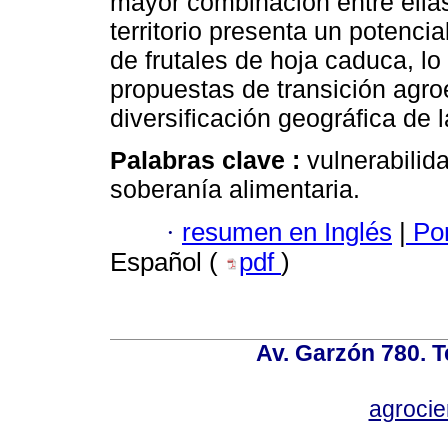
mayor combinación entre ellas
territorio presenta un potencia
de frutales de hoja caduca, lo
propuestas de transición agro
diversificación geográfica de 
Palabras clave :
vulnerabilid
soberanía alimentaria.
·
resumen en Inglés
|
Por
Español (
pdf
)
Av. Garzón 780. T
agroci