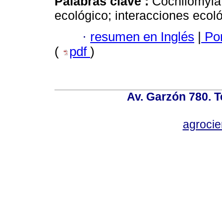
Palabras clave :
Cochliomyia 
ecológico; interacciones ecol
·
resumen en Inglés
|
Por
(
pdf
)
Av. Garzón 780. T
agroci