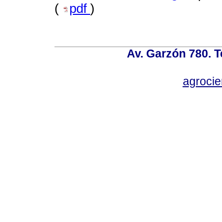
(
pdf
)
Av. Garzón 780. T
agroci