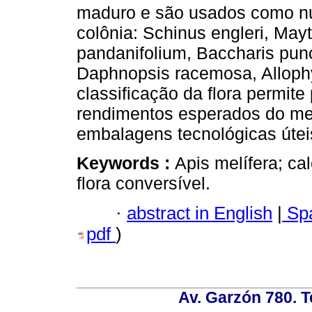
maduro e são usados ​​como n
colônia: Schinus engleri, Mayt
pandanifolium, Baccharis punc
Daphnopsis racemosa, Allophyl
classificação da flora permit
rendimentos esperados do mel
embalagens tecnológicas úteis
Keywords :
Apis melífera; ca
flora conversível.
·
abstract in English
|
Spa
pdf
)
Av. Garzón 780. T