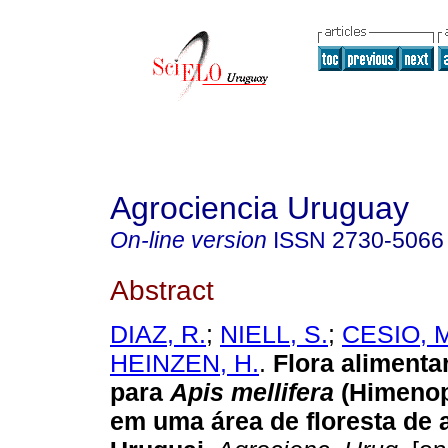
Agrociencia Uruguay
On-line version
ISSN
2730-5066
Abstract
DIAZ, R.
;
NIELL, S.
;
CESIO, M
HEINZEN, H.
.
Flora alimenta
para
Apis mellifera
(Himenop
em uma área de floresta de a