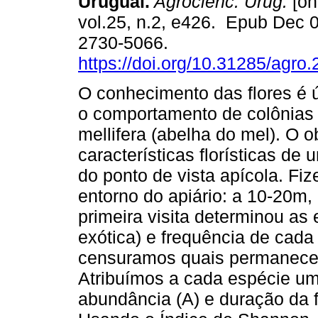
Uruguai.
Agrocienc. Urug.
[on
vol.25, n.2, e426. Epub Dec 
2730-5066.
https://doi.org/10.31285/agro
O conhecimento das flores é ú
o comportamento de colônias
mellifera (abelha do mel). O o
características florísticas d
do ponto de vista apícola. Fiz
entorno do apiário: a 10-20m,
primeira visita determinou as 
exótica) e frequência de cada
censuramos quais permanecer
Atribuímos a cada espécie um
abundância (A) e duração da f