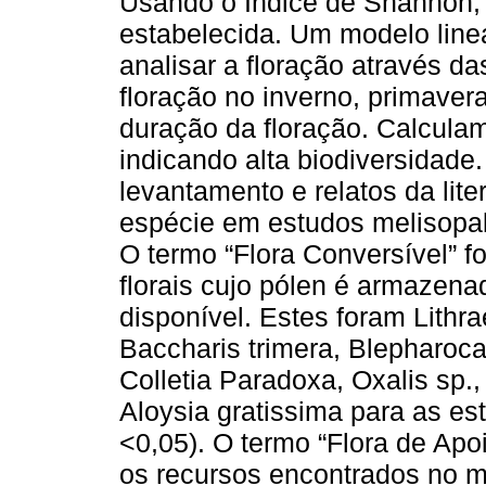
Usando o Índice de Shannon, a 
estabelecida. Um modelo line
analisar a floração através d
floração no inverno, primaver
duração da floração. Calcula
indicando alta biodiversidade
levantamento e relatos da lite
espécie em estudos melisopal
O termo “Flora Conversível” fo
florais cujo pólen é armazen
disponível. Estes foram Lithrae
Baccharis trimera, Blepharocal
Colletia Paradoxa, Oxalis sp., 
Aloysia gratissima para as es
<0,05). O termo “Flora de Apoi
os recursos encontrados no m