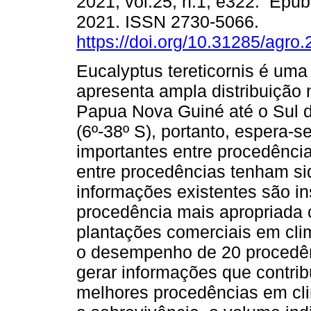
2021, vol.25, n.1, e322. Epub
2021. ISSN 2730-5066.
https://doi.org/10.31285/agro
Eucalyptus tereticornis é uma
apresenta ampla distribuição 
Papua Nova Guiné até o Sul d
(6º-38º S), portanto, espera-s
importantes entre procedênci
entre procedências tenham si
informações existentes são in
procedência mais apropriada
plantações comerciais em clim
o desempenho de 20 procedênc
gerar informações que contrib
melhores procedências em cli