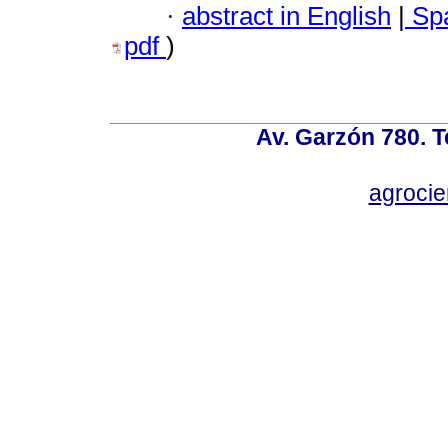
·
abstract in English
|
Spa
pdf
)
Av. Garzón 780. T
agroci