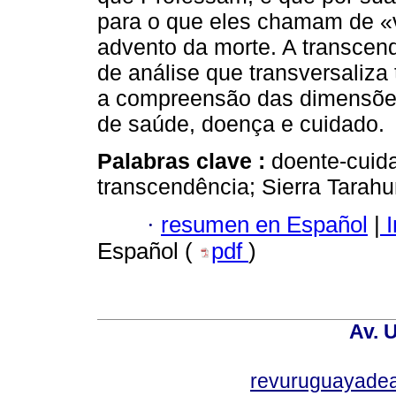
para o que eles chamam de «v
advento da morte. A transcend
de análise que transversaliza
a compreensão das dimensões 
de saúde, doença e cuidado.
Palabras clave :
doente-cuid
transcendência; Sierra Tarah
·
resumen en Español
|
I
Español (
pdf
)
Av. 
revuruguayade