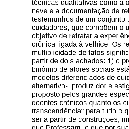
técnicas qualitativas como a 
neve e a documentação de rel
testemunhos de um conjunto d
cuidadores, que compõem o un
objetivo de retratar a experiê
crônica ligada à velhice. Os 
multiplicidade de fatos signif
partir de dois achados: 1) o 
binômio de atores sociais es
modelos diferenciados de cu
alternativo-, produz dor e est
proposto pelos grandes especi
doentes crônicos quanto os c
transcendência" para tudo o 
ser a partir de construções, i
que Professam, e que por sua