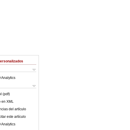
Personalizados
 Analytics
l (pdf)
lo en XML
cias del artículo
tar este artículo
 Analytics