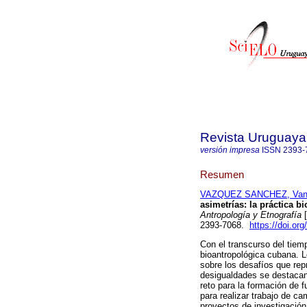
Revista Uruguaya 
versión impresa
ISSN
2393-
Resumen
VAZQUEZ SANCHEZ, Van
asimetrías: la práctica b
Antropología y Etnografía
[
2393-7068.
https://doi.or
Con el transcurso del tiem
bioantropológica cubana. Lo
sobre los desafíos que rep
desigualdades se destacan
reto para la formación de 
para realizar trabajo de c
proyectos de investigación