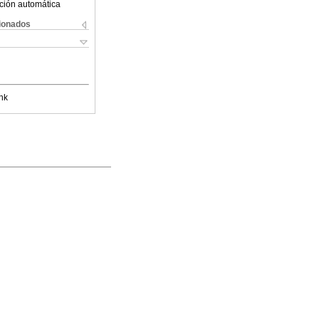
ción automática
cionados
nk