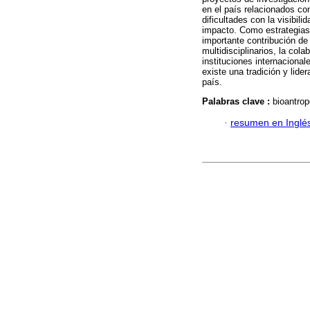
en el país relacionados co
dificultades con la visibil
impacto. Como estrategias
importante contribución de
multidisciplinarios, la col
instituciones internaciona
existe una tradición y lide
país.
Palabras clave :
bioantrop
·
resumen en Inglé