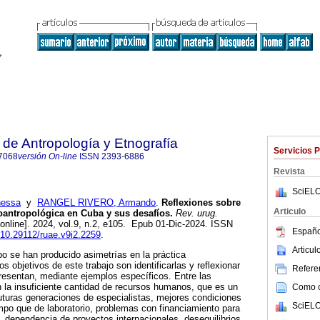
de Antropología y Etnografía
Servicios 
7068
versión On-line
ISSN
2393-6886
Revista
SciELO
essa
y
RANGEL RIVERO, Armando
.
Reflexiones sobre
Articulo
ioantropológica en Cuba y sus desafíos.
Rev. urug.
online]. 2024, vol.9, n.2, e105. Epub 01-Dic-2024. ISSN
Españo
g/10.29112/ruae.v9i2.2259
.
Articu
po se han producido asimetrías en la práctica
s objetivos de este trabajo son identificarlas y reflexionar
Referen
resentan, mediante ejemplos específicos. Entre las
 la insuficiente cantidad de recursos humanos, que es un
Como ci
futuras generaciones de especialistas, mejores condiciones
SciELO
ampo que de laboratorio, problemas con financiamiento para
, dependencia de proyectos internacionales, desequilibrios