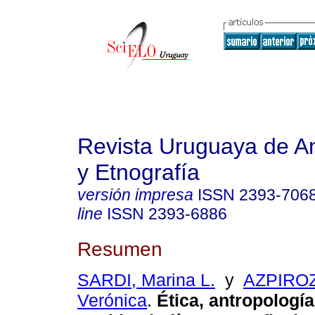
Revista Uruguaya de An
y Etnografía
versión impresa
ISSN
2393-706
line
ISSN
2393-6886
Resumen
SARDI, Marina L.
y
AZPIRO
Verónica
.
Ética, antropología