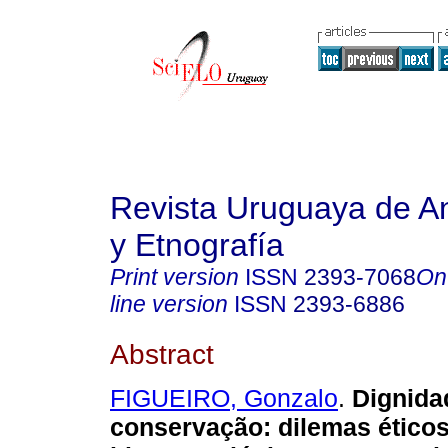
Revista Uruguaya de An
y Etnografía
Print version
ISSN
2393-7068
On
line version
ISSN
2393-6886
Abstract
FIGUEIRO, Gonzalo
.
Dignidad
conservação: dilemas éticos