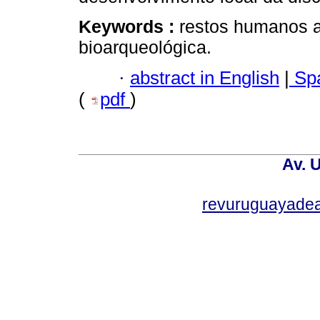
Keywords :
restos humanos an
bioarqueológica.
·
abstract in English
|
Spa
(
pdf
)
Av. 
revuruguayade