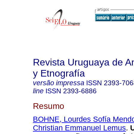
Revista Uruguaya de An
y Etnografía
versão impressa
ISSN
2393-706
line
ISSN
2393-6886
Resumo
BOHNE, Lourdes Sofía Mend
Christian Emmanuel Lemus
.
U