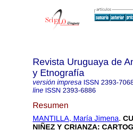
Revista Uruguaya de An
y Etnografía
versión impresa
ISSN
2393-706
line
ISSN
2393-6886
Resumen
MANTILLA, María Jimena
.
CU
NIÑEZ Y CRIANZA: CARTO