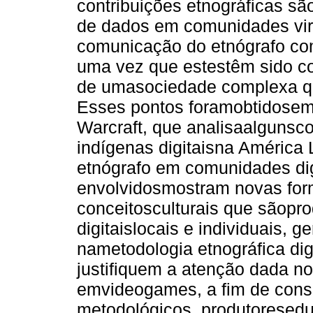
contribuições etnográficas s
de dados em comunidades virt
comunicação do etnógrafo co
uma vez que estestêm sido co
de umasociedade complexa que
Esses pontos foramobtidosemu
Warcraft, que analisaalguns
indígenas digitaisna América 
etnógrafo em comunidades digi
envolvidosmostram novas for
conceitosculturais que sãopr
digitaislocais e individuais,
nametodologia etnográfica dig
justifiquem a atenção dada n
emvideogames, a fim de cons
metodológicos, produtoreseduc