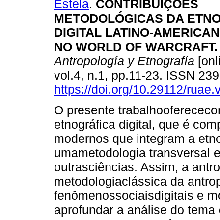
Estela
.
CONTRIBUIÇÕES
METODOLÓGICAS DA ETNO
DIGITAL LATINO-AMERICA
NO WORLD OF WARCRAFT.
Antropología y Etnografía
[onl
vol.4, n.1, pp.11-23. ISSN 23
https://doi.org/10.29112/ruae.
O presente trabalhooferececo
etnográfica digital, que é com
modernos que integram a etno
umametodologia transversal e
outrasciências. Assim, a antro
metodologiaclássica da antrop
fenômenossociaisdigitais e m
aprofundar a análise do tema 