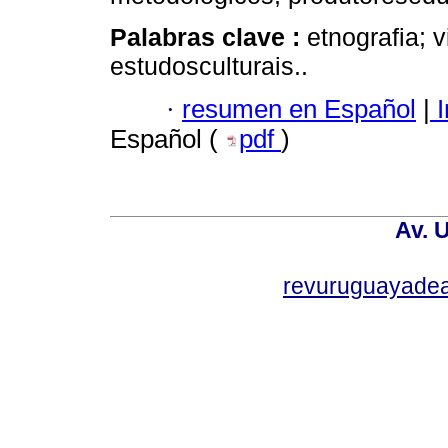
Palabras clave :
etnografia; 
estudosculturais..
·
resumen en Español
|
I
Español (
pdf
)
Av. 
revuruguayade