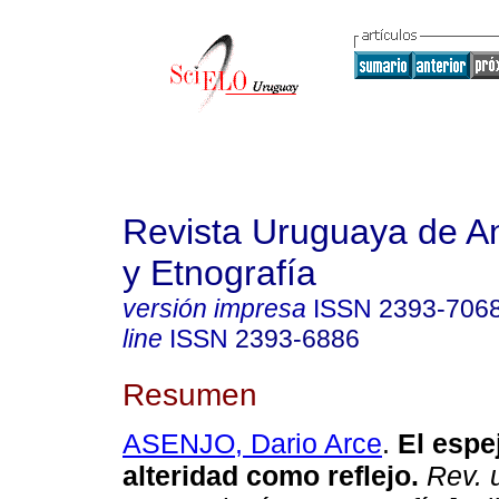
Revista Uruguaya de An
y Etnografía
versión impresa
ISSN
2393-706
line
ISSN
2393-6886
Resumen
ASENJO, Dario Arce
.
El espej
alteridad como reflejo.
Rev. 