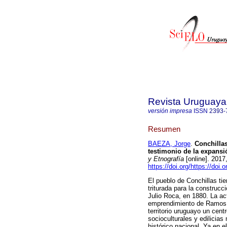
Revista Uruguaya 
versión impresa
ISSN
2393-
Resumen
BAEZA, Jorge
.
Conchillas
testimonio de la expansi
y Etnografía
[online]. 2017
https://doi.org/https://doi.
El pueblo de Conchillas tie
triturada para la construcc
Julio Roca, en 1880. La ac
emprendimiento de Ramos G
territorio uruguayo un cen
socioculturales y edilicia
histórico nacional. Ya en 