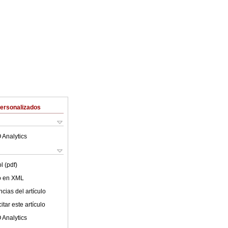
Personalizados
 Analytics
l (pdf)
lo en XML
cias del artículo
tar este artículo
 Analytics