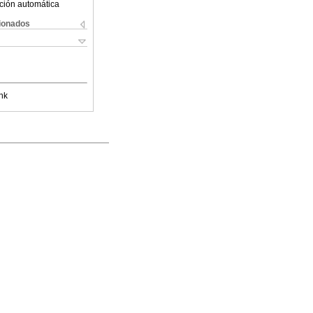
ción automática
cionados
nk