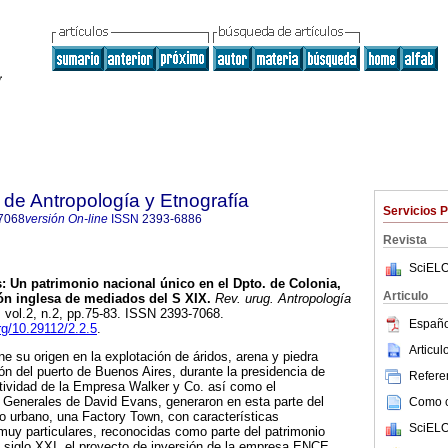
de Antropología y Etnografía
Servicios 
7068
versión On-line
ISSN
2393-6886
Revista
SciELO
: Un patrimonio nacional único en el Dpto. de Colonia,
Articulo
ón inglesa de mediados del S XIX.
Rev. urug. Antropología
, vol.2, n.2, pp.75-83. ISSN 2393-7068.
Españo
org/10.29112/2.2.5
.
Articu
ne su origen en la explotación de áridos, arena y piedra
ión del puerto de Buenos Aires, durante la presidencia de
Referen
tividad de la Empresa Walker y Co. así como el
enerales de David Evans, generaron en esta parte del
Como ci
tro urbano, una Factory Town, con características
SciELO
s muy particulares, reconocidas como parte del patrimonio
el siglo XXI, el proyecto de inversión de la empresa ENCE