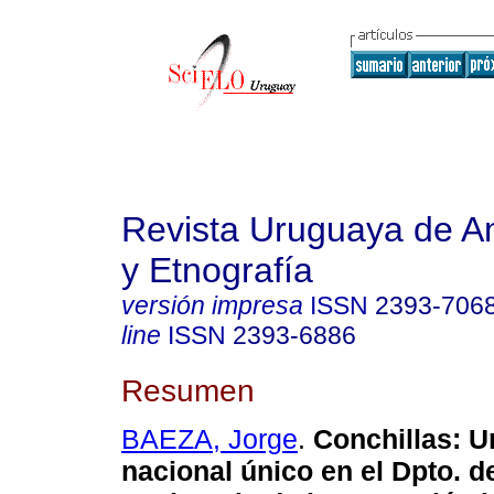
Revista Uruguaya de An
y Etnografía
versión impresa
ISSN
2393-706
line
ISSN
2393-6886
Resumen
BAEZA, Jorge
.
Conchillas: U
nacional único en el Dpto. d