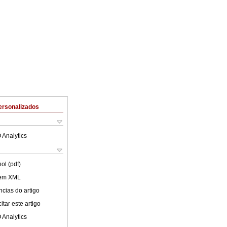
ersonalizados
 Analytics
ol (pdf)
 em XML
cias do artigo
tar este artigo
 Analytics