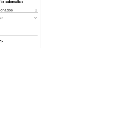
ão automática
cionados
ar
nk