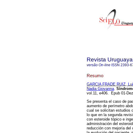
Revista Uruguaya 
versão On-line
ISSN
2393-6
Resumo
GARCIA FRADE RUIZ, Lui
Nadia Giovanna
.
Síndrome
vol.11, e406. Epub 01-De
Se presenta el caso de paci
aumento de perímetro abdo
cual se solicitan estudios 
lo que en la segunda revisi
con esteroide tópico e ing
administración del esteroi
reducción con mejoría del c
la evolución del paciente,