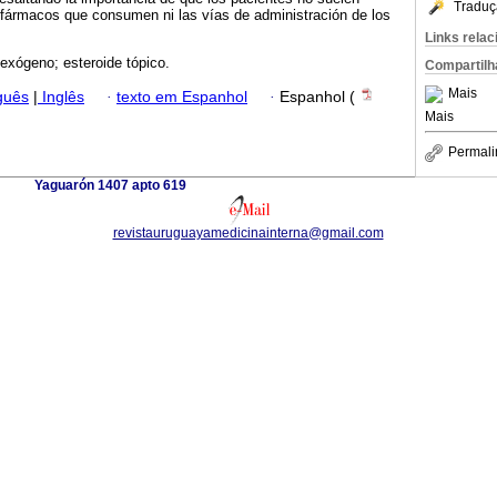
Traduç
 fármacos que consumen ni las vías de administración de los
Links rela
exógeno; esteroide tópico.
Compartilh
Mais
guês
|
Inglês
·
texto em Espanhol
·
Espanhol (
Mais
Permali
Yaguarón 1407 apto 619
revistauruguayamedicinainterna@gmail.com