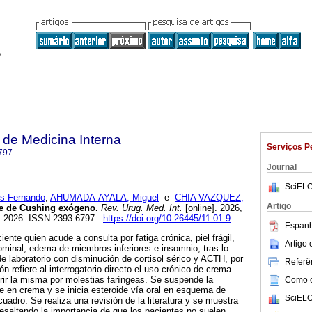
de Medicina Interna
Serviços P
797
Journal
SciELO
s Fernando
;
AHUMADA-AYALA, Miguel
e
CHIA VAZQUEZ,
Artigo
 de Cushing exógeno.
Rev. Urug. Med. Int.
[online]. 2026,
z-2026. ISSN 2393-6797.
https://doi.org/10.26445/11.01.9
.
Espanh
ente quien acude a consulta por fatiga crónica, piel frágil,
Artigo
minal, edema de miembros inferiores e insomnio, tras lo
de laboratorio con disminución de cortisol sérico y ACTH, por
Referên
ón refiere al interrogatorio directo el uso crónico de crema
erir la misma por molestias faríngeas. Se suspende la
Como ci
de en crema y se inicia esteroide vía oral en esquema de
SciELO
uadro. Se realiza una revisión de la literatura y se muestra
 resaltando la importancia de que los pacientes no suelen