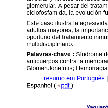
glomerular. A pesar del tratam
ciclofosfamida, la evolución f
Este caso ilustra la agresivi
adultos mayores, la importanci
oportuno del tratamiento inmu
multidisciplinario.
Palavras-chave :
Síndrome d
anticuerpos contra la membra
Glomerulonefritis; Hemorragia 
·
resumo em Português
|
Espanhol (
pdf
)
Yaguaró