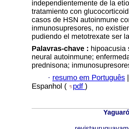
independientemente de la etio
tratamiento con glucocorticoi
casos de HSN autoinmune con
inmunosupresores, no existie
pudiendo el metotrexate ser la 
Palavras-chave :
hipoacusia 
neural autoinmune; enfermeda
prednisona; inmunosupresores
·
resumo em Português
|
Espanhol (
pdf
)
Yaguaró
revistauruguayam