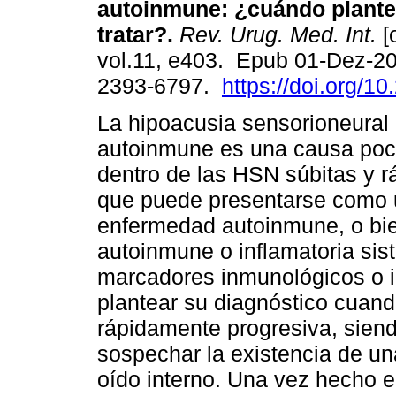
autoinmune: ¿cuándo plant
tratar?.
Rev. Urug. Med. Int.
[
vol.11, e403. Epub 01-Dez-2
2393-6797.
https://doi.org/1
La hipoacusia sensorioneural
autoinmune es una causa poc
dentro de las HSN súbitas y r
que puede presentarse como u
enfermedad autoinmune, o bi
autoinmune o inflamatoria sis
marcadores inmunológicos o i
plantear su diagnóstico cuan
rápidamente progresiva, siend
sospechar la existencia de 
oído interno. Una vez hecho 