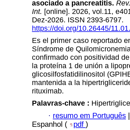
asociado a pancreatitis.
Rev.
Int.
[online]. 2026, vol.11, e4
Dez-2026. ISSN 2393-6797.
https://doi.org/10.26445/11.01
Es el primer caso reportado 
Síndrome de Quilomicronemi
confirmado con positividad de
la proteína 1 de unión a lipop
glicosilfosfatidilinositol (G
mantenida a la hipertriglicer
rituximab.
Palavras-chave :
Hipertrigli
·
resumo em Português
|
Espanhol (
pdf
)