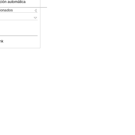
ción automática
cionados
nk