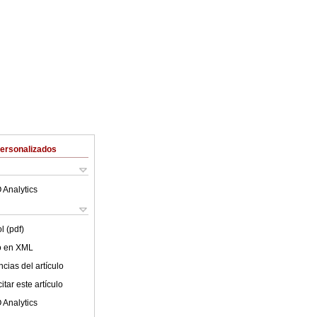
Personalizados
 Analytics
l (pdf)
lo en XML
cias del artículo
tar este artículo
 Analytics