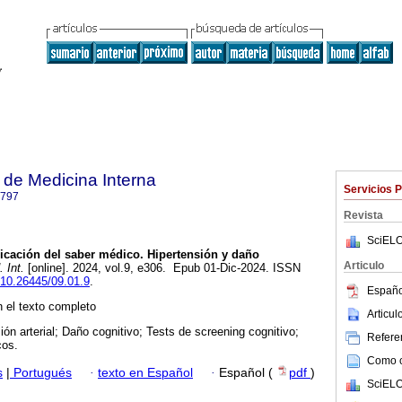
de Medicina Interna
Servicios 
6797
Revista
SciELO
icación del saber médico. Hipertensión y daño
Articulo
 Int.
[online]. 2024, vol.9, e306. Epub 01-Dic-2024. ISSN
g/10.26445/09.01.9
.
Españo
 el texto completo
Articu
ión arterial; Daño cognitivo; Tests de screening cognitivo;
Referen
cos.
Como ci
s
|
Portugués
·
texto en Español
·
Español (
pdf
)
SciELO