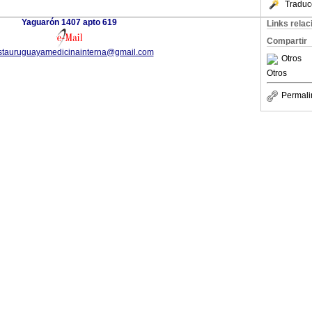
Traduc
Yaguarón 1407 apto 619
Links rela
Compartir
istauruguayamedicinainterna@gmail.com
Otros
Otros
Permali