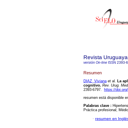
Revista Uruguaya 
versión On-line
ISSN
2393-
Resumen
DIAZ, Viviana
et al.
La apl
cognitivo.
Rev. Urug. Med.
2393-6797.
https://doi.or
resumen está disponible en
Palabras clave :
Hipertens
Práctica profesional; Médi
·
resumen en Inglé