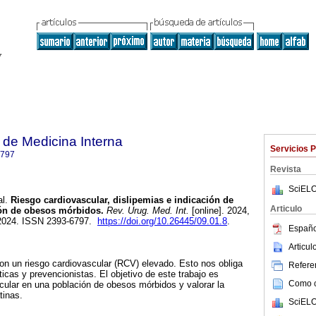
de Medicina Interna
Servicios 
6797
Revista
SciELO
l.
Riesgo cardiovascular, dislipemias e indicación de
Articulo
ión de obesos mórbidos.
Rev. Urug. Med. Int.
[online]. 2024,
-2024. ISSN 2393-6797.
https://doi.org/10.26445/09.01.8
.
Españo
Articu
on un riesgo cardiovascular (RCV) elevado. Esto nos obliga
Referen
icas y prevencionistas. El objetivo de este trabajo es
Como ci
scular en una población de obesos mórbidos y valorar la
tinas.
SciELO