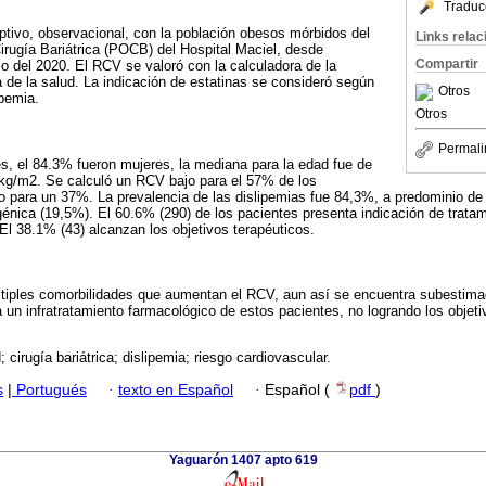
Traduc
iptivo, observacional, con la población obesos mórbidos del
Links rela
rugía Bariátrica (POCB) del Hospital Maciel, desde
Compartir
 del 2020. El RCV se valoró con la calculadora de la
de la salud. La indicación de estatinas se consideró según
Otros
pemia.
Otros
Permali
s, el 84.3% fueron mujeres, la mediana para la edad fue de
 kg/m2. Se calculó un RCV bajo para el 57% de los
to para un 37%. La prevalencia de las dislipemias fue 84,3%, a predominio de
génica (19,5%). El 60.6% (290) de los pacientes presenta indicación de tratam
 El 38.1% (43) alcanzan los objetivos terapéuticos.
ltiples comorbilidades que aumentan el RCV, aun así se encuentra subestimad
 un infratratamiento farmacológico de estos pacientes, no logrando los objeti
 cirugía bariátrica; dislipemia; riesgo cardiovascular.
s
|
Portugués
·
texto en Español
·
Español (
pdf
)
Yaguarón 1407 apto 619