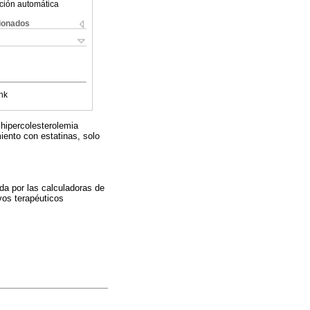
ción automática
cionados
nk
 hipercolesterolemia
iento con estatinas, solo
a por las calculadoras de
vos terapéuticos