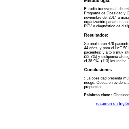
Metodología:
Estudio transversal, descr
Programa de Obesidad y Ci
noviembre del 2014 a marzo
organización panamericana 
RCV o diagnóstico de disli
Resultados:
Se analizaron 478 paciente
44 años, y para el IMC 50
pacientes; y alto o muy al
(33,7%) y dislipemia atero
el 38.9%. (113) las recibe.
Conclusiones
: La obesidad presenta mú
riesgo. Queda en evidencia
propuestos.
Palabras clave :
Obesidad;
·
resumen en Inglé