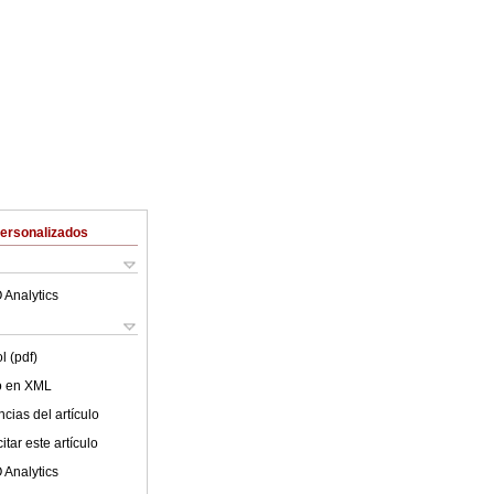
Personalizados
 Analytics
l (pdf)
lo en XML
cias del artículo
tar este artículo
 Analytics