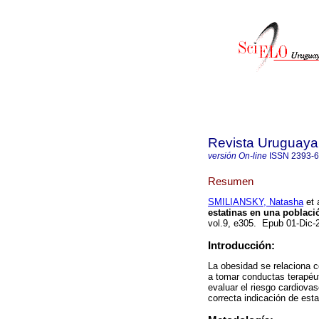
Revista Uruguaya 
versión On-line
ISSN
2393-
Resumen
SMILIANSKY, Natasha
et a
estatinas en una poblac
vol.9, e305. Epub 01-Dic
Introducción:
La obesidad se relaciona c
a tomar conductas terapéut
evaluar el riesgo cardiova
correcta indicación de esta