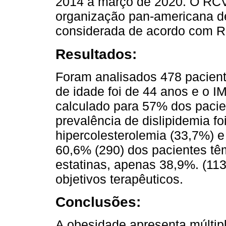
2014 a março de 2020. O RCV 
organização pan-americana de
considerada de acordo com RC
Resultados:
Foram analisados ​​478 pacie
de idade foi de 44 anos e o I
calculado para 57% dos pacien
prevalência de dislipidemia f
hipercolesterolemia (33,7%) e
60,6% (290) dos pacientes tê
estatinas, apenas 38,9%. (11
objetivos terapêuticos.
Conclusões:
A obesidade apresenta múlti