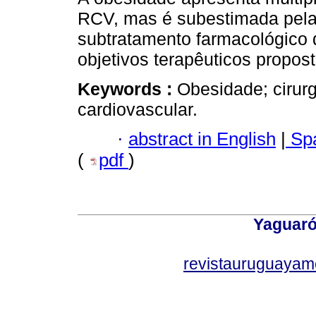
RCV, mas é subestimada pelas
subtratamento farmacológico 
objetivos terapêuticos propost
Keywords :
Obesidade; cirurgi
cardiovascular.
·
abstract in English
|
Spa
(
pdf
)
Yaguaró
revistauruguayam