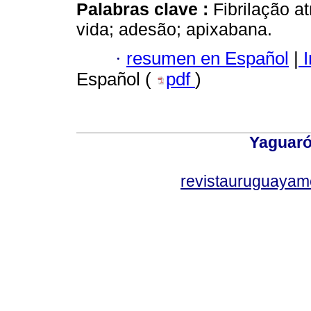
Palabras clave :
Fibrilação a
vida; adesão; apixabana.
·
resumen en Español
|
I
Español (
pdf
)
Yaguaró
revistauruguayam