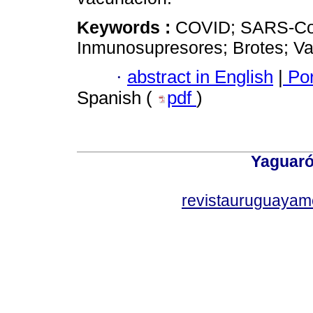
Keywords :
COVID; SARS-CoV
Inmunosupresores; Brotes; Va
·
abstract in English
|
Por
Spanish (
pdf
)
Yaguaró
revistauruguayam