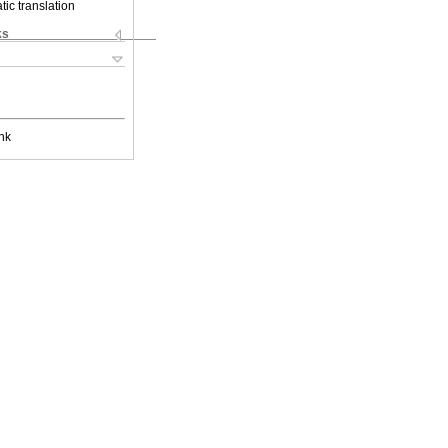
ic translation
ks
nk