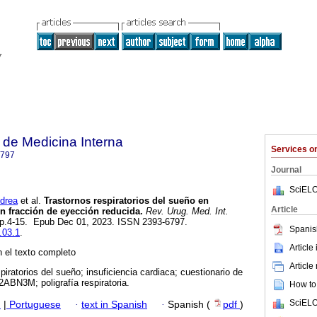
de Medicina Interna
Services 
6797
Journal
SciELO
drea
et al.
Trastornos respiratorios del sueño en
Article
on fracción de eyección reducida.
Rev. Urug. Med. Int.
, pp.4-15. Epub Dec 01, 2023. ISSN 2393-6797.
Spanis
.03.1
.
Article
 el texto completo
Article
piratorios del sueño; insuficiencia cardiaca; cuestionario de
2ABN3M; poligrafía respiratoria.
How to 
SciELO
h
|
Portuguese
·
text in Spanish
·
Spanish (
pdf
)