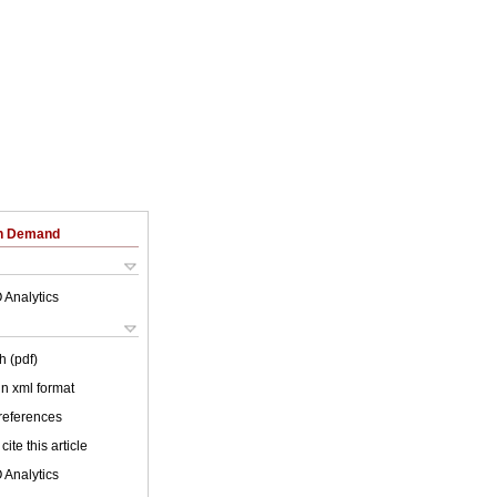
on Demand
 Analytics
h (pdf)
 in xml format
 references
cite this article
 Analytics