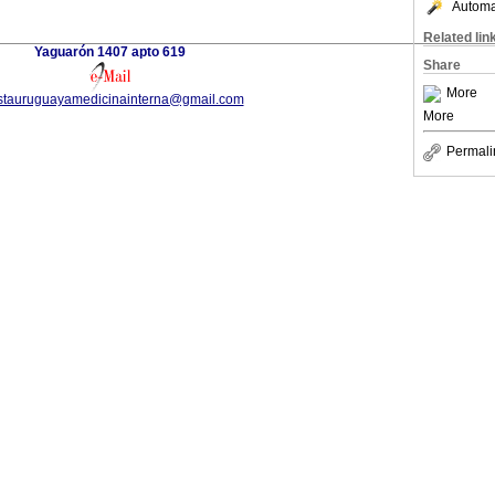
Automat
Related lin
Yaguarón 1407 apto 619
Share
More
istauruguayamedicinainterna@gmail.com
More
Permali