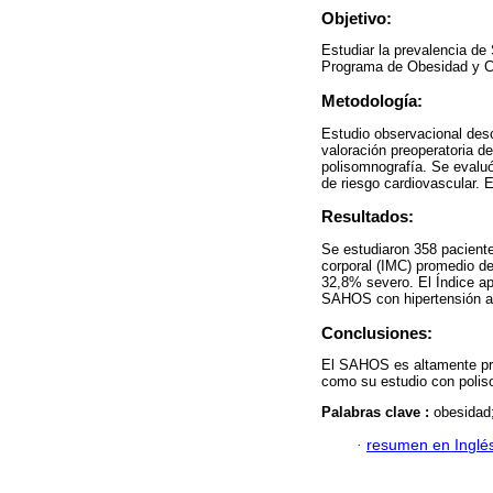
Objetivo:
Estudiar la prevalencia d
Programa de Obesidad y Cir
Metodología:
Estudio observacional desc
valoración preoperatoria d
polisomnografía. Se evaluó
de riesgo cardiovascular. 
Resultados:
Se estudiaron 358 pacient
corporal (IMC) promedio 
32,8% severo. El Índice ap
SAHOS con hipertensión art
Conclusiones:
El SAHOS es altamente prev
como su estudio con poliso
Palabras clave :
obesidad
·
resumen en Inglé