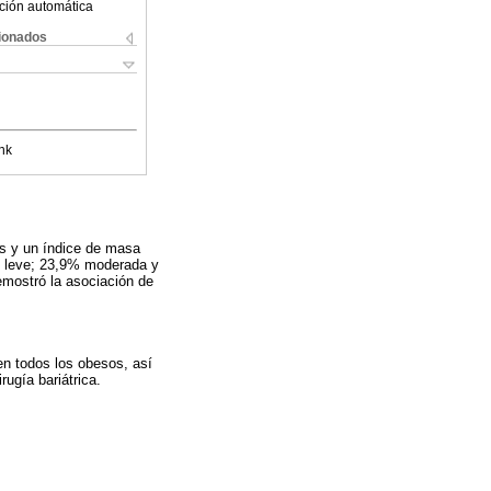
ción automática
cionados
nk
s y un índice de masa
% leve; 23,9% moderada y
emostró la asociación de
en todos los obesos, así
ugía bariátrica.