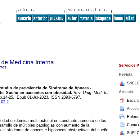
de Medicina Interna
Servicios 
6797
Revista
SciELO
studio de prevalencia de Síndrome de Apneas -
Articulo
del Sueño en pacientes con obesidad.
Rev. Urug. Med. Int.
, pp.14-25. Epub 01-Jul-2023. ISSN 2393-6797.
Españo
.02.2
.
Articu
Referen
edad epidémica multifactorial en constante aumento en los
Como ci
sarrollo de múltiples patologías con aumento de la
as el síndrome de apneas e hipopneas obstructivas del sueño
SciELO