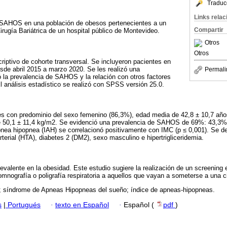
Traduc
Links rela
e SAHOS en una población de obesos pertenecientes a un
Compartir
ugía Bariátrica de un hospital público de Montevideo.
Otros
Otros
riptivo de cohorte transversal. Se incluyeron pacientes en
esde abril 2015 a marzo 2020. Se les realizó una
Permali
 la prevalencia de SAHOS y la relación con otros factores
El análisis estadístico se realizó con SPSS versión 25.0.
es con predominio del sexo femenino (86,3%), edad media de 42,8 ± 10,7 año
de 50,1 ± 11,4 kg/m2. Se evidenció una prevalencia de SAHOS de 69%: 43,3
nea hipopnea (IAH) se correlacionó positivamente con IMC (p ≤ 0,001). Se d
erial (HTA), diabetes 2 (DM2), sexo masculino e hipertrigliceridemia.
alente en la obesidad. Este estudio sugiere la realización de un screening 
mnografía o poligrafía respiratoria a aquellos que vayan a someterse a una cir
; síndrome de Apneas Hipopneas del sueño; índice de apneas-hipopneas.
s
|
Portugués
·
texto en Español
·
Español (
pdf
)