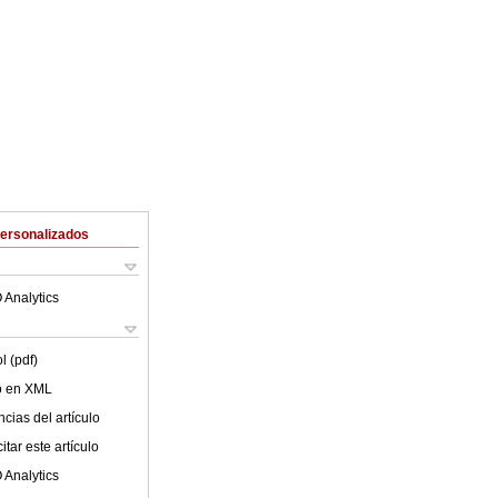
Personalizados
 Analytics
l (pdf)
lo en XML
cias del artículo
tar este artículo
 Analytics