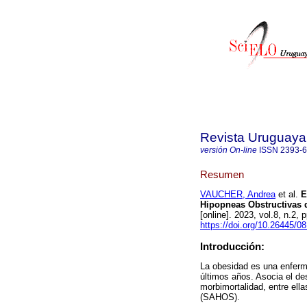
Revista Uruguaya 
versión On-line
ISSN
2393-
Resumen
VAUCHER, Andrea
et al.
E
Hipopneas Obstructivas 
[online]. 2023, vol.8, n.2
https://doi.org/10.26445/08
Introducción:
La obesidad es una enferm
últimos años. Asocia el de
morbimortalidad, entre ell
(SAHOS).