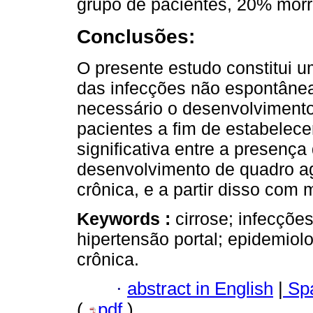
grupo de pacientes, 20% morr
Conclusões:
O presente estudo constitui
das infecções não espontânea
necessário o desenvolviment
pacientes a fim de estabelec
significativa entre a presença
desenvolvimento de quadro ag
crônica, e a partir disso com 
Keywords :
cirrose; infecçõe
hipertensão portal; epidemiolo
crônica.
·
abstract in English
|
Spa
(
pdf
)