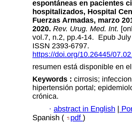
espontáneas en pacientes ci
hospitalizados, Hospital Cen
Fuerzas Armadas, marzo 20
2020.
Rev. Urug. Med. Int.
[onl
vol.7, n.2, pp.4-14. Epub July
ISSN 2393-6797.
https://doi.org/10.26445/07.02
resumen está disponible en el
Keywords :
cirrosis; infecci
hipertensión portal; epidemiol
crónica.
·
abstract in English
|
Por
Spanish (
pdf
)