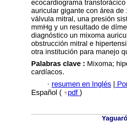
ecocardiograma transtorácico
auricular gigante con área de 
válvula mitral, una presión sis
mmHg y un resultado de díme
diagnóstico un mixoma auricu
obstrucción mitral e hipertens
otra institución para manejo qu
Palabras clave :
Mixoma; hip
cardíacos.
·
resumen en Inglés
|
Por
Español (
pdf
)
Yaguaró