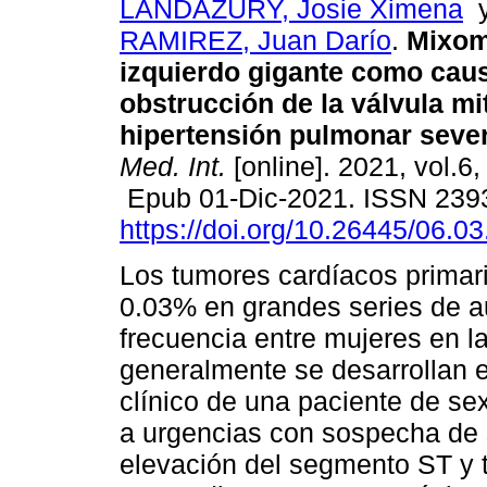
LANDAZURY, Josie Ximena
RAMIREZ, Juan Darío
.
Mixoma
izquierdo gigante como cau
obstrucción de la válvula mit
hipertensión pulmonar sever
Med. Int.
[online]. 2021, vol.6,
Epub 01-Dic-2021. ISSN 239
https://doi.org/10.26445/06.03
Los tumores cardíacos primari
0.03% en grandes series de a
frecuencia entre mujeres en la
generalmente se desarrollan e
clínico de una paciente de s
a urgencias con sospecha de 
elevación del segmento ST y t